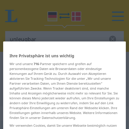
Ihre Privatsphäre ist uns wichtig
Deutsch-Dänisch Wörterbuch
unleugbar
Wir und unsere
716
-Partner speichern und greifen auf
Deutsch-Dänisch Übersetzung für
personenbezogene Daten wie Browserdaten oder eindeutige
Kennungen auf Ihrem Gerät zu. Durch Auswahl von Akzeptieren
"unleugbar"
aktivieren Sie Tracking-Technologien für die unter „Wir und unsere
Partner verarbeiten Daten, um Ihnen Dienste bereitzustellen“
aufgeführten Zwecke. Wenn Tracker deaktiviert sind, sind manche
Inhalte und Anzeigen möglicherweise nicht mehr so relevant für Sie. Sie
"unleugbar" Dänisch Übersetzung
können dieses Menü jederzeit wieder aufrufen, um Ihre Einstellungen zu
ändern oder Ihre Einwilligung zu widerrufen, indem Sie auf den Link
Privatsphäre-Einstellungen am unteren Rand der Webseite klicken. Ihre
„unleugbar“
Einstellungen gelten innerhalb unseres Website. Weitere Informationen
finden Sie in unserer Datenschutzerklärung.
Wir verwenden Cookies, damit Sie unsere Webseite bestmöglich nutzen
unleugbar