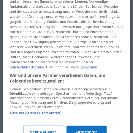
und wir besser mit Ihnen kommunizieren können. Notwendige,
funktionale und statistische Cookies, die für den Betrieb der Webseite
Übersicht aller Übersetzungen
und der statistischen Auswertung unserer Webseite erforderlich sind,
werden auf Grundlage unserer Vorauswahl immer auf Ihrem Endgerät
(Für mehr Details die Übersetzung anklicken/antippen)
gespeichert. Marketing-Cookies und Cookies, die der Bereitstellung
personalisierter Werbung dienen, werden nur gespeichert, wenn Sie uns
unægtelig, ubestridelig
durch einen Klick auf den „Akzeptieren“-Button Ihr Einverständnis
geben. Klicken Sie ansonsten auf „Fortfahren ohne Akzeptieren“. Sie
können Ihre Einwilligung jederzeit für zukünftige Besuche unserer
Webseite widerrufen. Wenn Sie weitere Informationen zu den Cookies
und den Anpassungsmöglichkeiten möchten, klicken Sie einfach auf den
Button „Mehr Optionen“. Weitergehende Hinweise zu der
unægtelig
,
ubestridelig
unleugbar
Datenverarbeitung entnehmen Sie ansonsten unserer
Datenschutzerklärung
. Hier finden Sie unser
Impressum
.
Wir und unsere Partner verarbeiten Daten, um
Folgendes bereitzustellen:
Synonyme für "unleugbar"
Genaue Geolocation-Daten verwenden. Geräteeigenschaften zur
Identifikation aktiv abfragen. Speichern von und/oder Zugriff auf
Informationen auf einem Gerät. Personalisierte Werbung und Inhalte,
Messung von Werbung und Inhalten, Zielgruppenforschung und
unanfechtbar
,
unangreifbar
,
unzweifelhaft
,
Entwicklung von Dienstleistungen.
unwiderlegbar
,
unbestreitbar
,
zwingend
Liste der Partner (Lieferanten)
© OpenThesaurus.de
Mehr Optionen
Akzeptieren