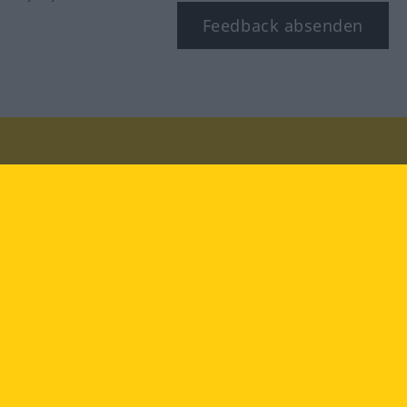
Feedback absenden
Besuchen Sie uns auf:
facebook
YouTube
Instagram
Langenscheidt
NUTZUNGSBEDINGUNGEN