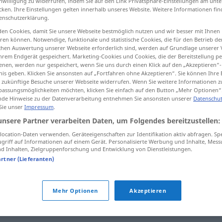
inwilligung zu widerrufen, indem Sie auf den Link Privatsphäre-Einstellungen am unt
cken. Ihre Einstellungen gelten innerhalb unseres Website. Weitere Informationen fin
enschutzerklärung.
en Cookies, damit Sie unsere Webseite bestmöglich nutzen und wir besser mit Ihnen
en können. Notwendige, funktionale und statistische Cookies, die für den Betrieb d
tippen)
ischen Auswertung unserer Webseite erforderlich sind, werden auf Grundlage unserer
hrem Endgerät gespeichert. Marketing-Cookies und Cookies, die der Bereitstellung per
 omkalfatring
nen, werden nur gespeichert, wenn Sie uns durch einen Klick auf den „Akzeptieren“-
nis geben. Klicken Sie ansonsten auf „Fortfahren ohne Akzeptieren“. Sie können Ihre 
ür zukünftige Besuche unserer Webseite widerrufen. Wenn Sie weitere Informationen 
assungsmöglichkeiten möchten, klicken Sie einfach auf den Button „Mehr Optionen“
de Hinweise zu der Datenverarbeitung entnehmen Sie ansonsten unserer
Datenschut
 Sie unser
Impressum
.
Umbruch
TYP
unsere Partner verarbeiten Daten, um Folgendes bereitzustellen:
ocation-Daten verwenden. Geräteeigenschaften zur Identifikation aktiv abfragen. Sp
ring
Umbruch
FIG
griff auf Informationen auf einem Gerät. Personalisierte Werbung und Inhalte, Mes
 Inhalten, Zielgruppenforschung und Entwicklung von Dienstleistungen.
artner (Lieferanten)
Mehr Optionen
Akzeptieren