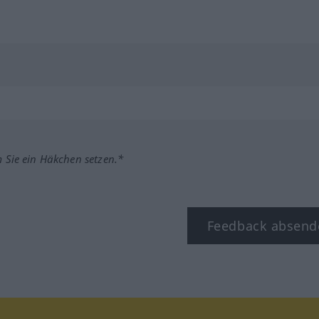
m Sie ein Häkchen setzen.*
Feedback absend