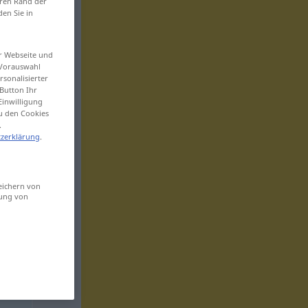
eren Rand der
den Sie in
er Webseite und
 Vorauswahl
sonalisierter
Button Ihr
Einwilligung
zu den Cookies
.
zerklärung
.
eichern von
sung von