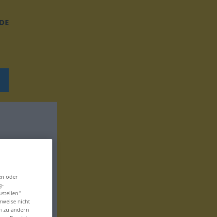
DE
en oder
g-
ustellen“
rweise nicht
en zu ändern