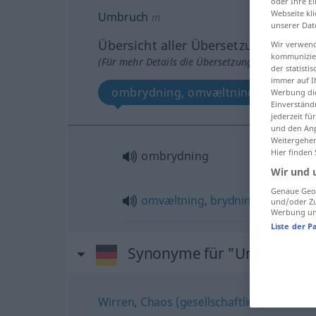
oder Ihre E
Webseite kli
Umbruch
m
unserer Dat
Übersicht aller Übersetzungen
Wir verwend
kommunizier
(Für mehr Details die Übersetzung anklicken/an
der statist
immer auf I
ombrydning, omvæltning, brydning,
Werbung die
Einverständ
jederzeit f
und den Anp
Weitergehen
Hier finden
ombrydning
Wir und 
Genaue Geol
omvæltning
,
brydning
, omkalfat
und/oder Zu
Werbung und
Liste der P
Synonyme für "Umbruch"
Wirren
,
Chaos (gesellschaftlich)