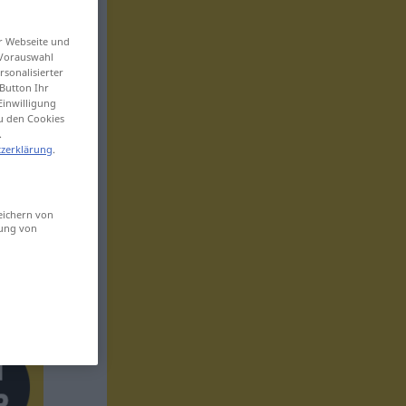
er Webseite und
 Vorauswahl
sonalisierter
Button Ihr
Einwilligung
zu den Cookies
.
zerklärung
.
eichern von
sung von