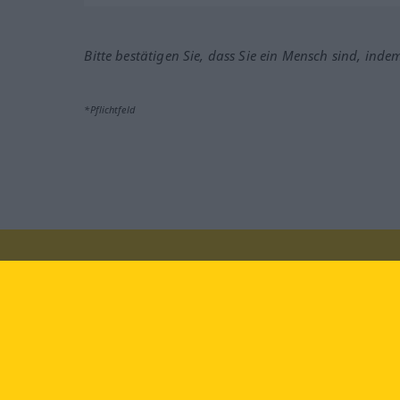
Bitte bestätigen Sie, dass Sie ein Mensch sind, inde
*Pflichtfeld
Besuchen Sie uns auf:
faceb