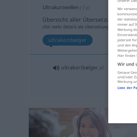
unserer Dat
Ultrakurzwellen
f
/
pl
Wir verwend
kommunizier
Übersicht aller Übersetzungen
der statist
immer auf I
(Für mehr Details die Übersetzung anklicken/an
Werbung die
Einverständ
ultrakortbølger
jederzeit f
und den Anp
Weitergehen
Hier finden
Wir und 
ultrakortbølger
pl
Genaue Geol
und/oder Zu
Werbung und
Liste der P