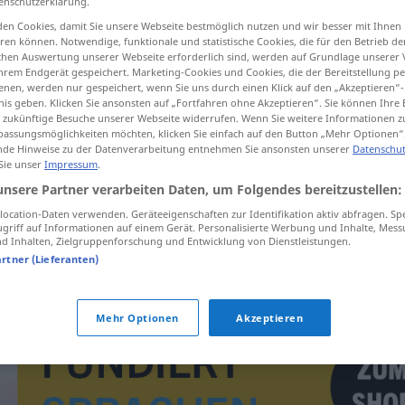
enschutzerklärung.
en Cookies, damit Sie unsere Webseite bestmöglich nutzen und wir besser mit Ihnen
en können. Notwendige, funktionale und statistische Cookies, die für den Betrieb d
ischen Auswertung unserer Webseite erforderlich sind, werden auf Grundlage unserer
hrem Endgerät gespeichert. Marketing-Cookies und Cookies, die der Bereitstellung per
tippen)
nen, werden nur gespeichert, wenn Sie uns durch einen Klick auf den „Akzeptieren“-
nis geben. Klicken Sie ansonsten auf „Fortfahren ohne Akzeptieren“. Sie können Ihre 
ür zukünftige Besuche unserer Webseite widerrufen. Wenn Sie weitere Informationen 
assungsmöglichkeiten möchten, klicken Sie einfach auf den Button „Mehr Optionen“
de Hinweise zu der Datenverarbeitung entnehmen Sie ansonsten unserer
Datenschut
 Sie unser
Impressum
.
unsere Partner verarbeiten Daten, um Folgendes bereitzustellen:
Ultrakurzwellen
ocation-Daten verwenden. Geräteeigenschaften zur Identifikation aktiv abfragen. Sp
griff auf Informationen auf einem Gerät. Personalisierte Werbung und Inhalte, Mes
 Inhalten, Zielgruppenforschung und Entwicklung von Dienstleistungen.
UKW
Ultrakurzwellen → siehe „
“
artner (Lieferanten)
Mehr Optionen
Akzeptieren