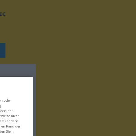
DE
en oder
g-
ustellen“
rweise nicht
en zu ändern
eren Rand der
den Sie in