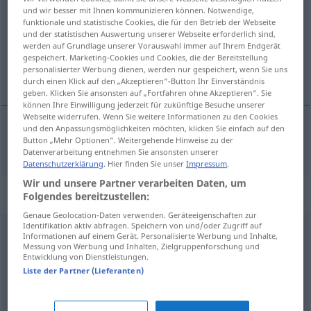
und wir besser mit Ihnen kommunizieren können. Notwendige,
funktionale und statistische Cookies, die für den Betrieb der Webseite
Übersicht aller Übersetzungen
und der statistischen Auswertung unserer Webseite erforderlich sind,
(Für mehr Details die Übersetzung anklicken/antippen)
werden auf Grundlage unserer Vorauswahl immer auf Ihrem Endgerät
gespeichert. Marketing-Cookies und Cookies, die der Bereitstellung
personalisierter Werbung dienen, werden nur gespeichert, wenn Sie uns
overspændt, eksalteret
durch einen Klick auf den „Akzeptieren“-Button Ihr Einverständnis
geben. Klicken Sie ansonsten auf „Fortfahren ohne Akzeptieren“. Sie
können Ihre Einwilligung jederzeit für zukünftige Besuche unserer
Webseite widerrufen. Wenn Sie weitere Informationen zu den Cookies
und den Anpassungsmöglichkeiten möchten, klicken Sie einfach auf den
Button „Mehr Optionen“. Weitergehende Hinweise zu der
overspændt
, eksalteret
überspannt
Pers
Datenverarbeitung entnehmen Sie ansonsten unserer
Datenschutzerklärung
. Hier finden Sie unser
Impressum
.
Wir und unsere Partner verarbeiten Daten, um
Synonyme für "überspannt"
Folgendes bereitzustellen:
Genaue Geolocation-Daten verwenden. Geräteeigenschaften zur
Identifikation aktiv abfragen. Speichern von und/oder Zugriff auf
Informationen auf einem Gerät. Personalisierte Werbung und Inhalte,
überheblich (ugs.)
,
gestresst
Messung von Werbung und Inhalten, Zielgruppenforschung und
Entwicklung von Dienstleistungen.
Liste der Partner (Lieferanten)
extravagant