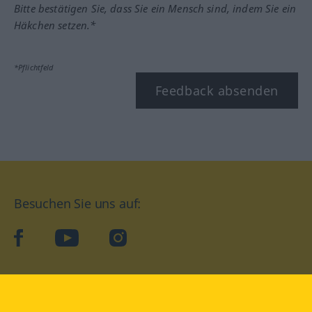
Bitte bestätigen Sie, dass Sie ein Mensch sind, indem Sie ein
Häkchen setzen.*
*Pflichtfeld
Feedback absenden
Besuchen Sie uns auf:
facebook
YouTube
Instagram