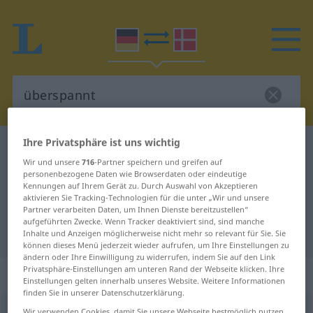
Ihre Privatsphäre ist uns wichtig
Deutsch-Dänisch Wörterbuch
überspannt
Wir und unsere
716
-Partner speichern und greifen auf
Deutsch-Dänisch Übersetzung für
personenbezogene Daten wie Browserdaten oder eindeutige
Kennungen auf Ihrem Gerät zu. Durch Auswahl von Akzeptieren
"überspannt"
aktivieren Sie Tracking-Technologien für die unter „Wir und unsere
Partner verarbeiten Daten, um Ihnen Dienste bereitzustellen“
aufgeführten Zwecke. Wenn Tracker deaktiviert sind, sind manche
"überspannt" Dänisch Übersetzung
Inhalte und Anzeigen möglicherweise nicht mehr so relevant für Sie. Sie
können dieses Menü jederzeit wieder aufrufen, um Ihre Einstellungen zu
ändern oder Ihre Einwilligung zu widerrufen, indem Sie auf den Link
Privatsphäre-Einstellungen am unteren Rand der Webseite klicken. Ihre
„überspannt“
Einstellungen gelten innerhalb unseres Website. Weitere Informationen
finden Sie in unserer Datenschutzerklärung.
überspannt
Wir verwenden Cookies, damit Sie unsere Webseite bestmöglich nutzen