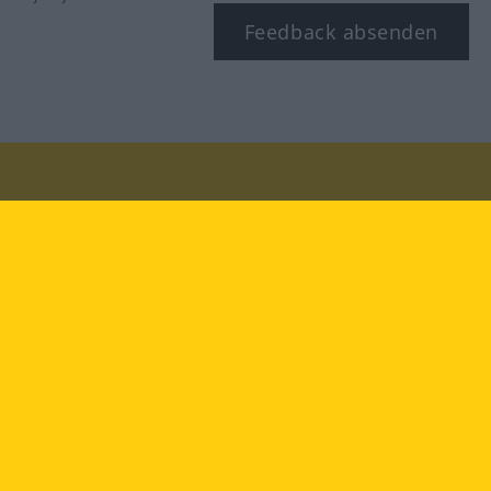
Feedback absenden
Besuchen Sie uns auf:
facebook
YouTube
Instagram
Langenscheidt
NUTZUNGSBEDINGUNGEN