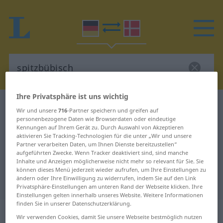
Ihre Privatsphäre ist uns wichtig
Deutsch-Dänisch Wörterbuch
spitzbübisch
Wir und unsere
716
-Partner speichern und greifen auf
Deutsch-Dänisch Übersetzung für
personenbezogene Daten wie Browserdaten oder eindeutige
Kennungen auf Ihrem Gerät zu. Durch Auswahl von Akzeptieren
"spitzbübisch"
aktivieren Sie Tracking-Technologien für die unter „Wir und unsere
Partner verarbeiten Daten, um Ihnen Dienste bereitzustellen“
aufgeführten Zwecke. Wenn Tracker deaktiviert sind, sind manche
Inhalte und Anzeigen möglicherweise nicht mehr so relevant für Sie. Sie
"spitzbübisch" Dänisch
können dieses Menü jederzeit wieder aufrufen, um Ihre Einstellungen zu
ändern oder Ihre Einwilligung zu widerrufen, indem Sie auf den Link
Übersetzung
Privatsphäre-Einstellungen am unteren Rand der Webseite klicken. Ihre
Einstellungen gelten innerhalb unseres Website. Weitere Informationen
finden Sie in unserer Datenschutzerklärung.
„spitzbübisch“
Wir verwenden Cookies, damit Sie unsere Webseite bestmöglich nutzen