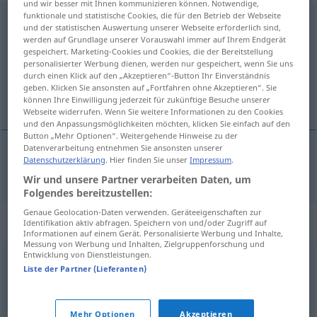
und wir besser mit Ihnen kommunizieren können. Notwendige,
funktionale und statistische Cookies, die für den Betrieb der Webseite
spitzbübisch
und der statistischen Auswertung unserer Webseite erforderlich sind,
werden auf Grundlage unserer Vorauswahl immer auf Ihrem Endgerät
Übersicht aller Übersetzungen
gespeichert. Marketing-Cookies und Cookies, die der Bereitstellung
personalisierter Werbung dienen, werden nur gespeichert, wenn Sie uns
(Für mehr Details die Übersetzung anklicken/antippen)
durch einen Klick auf den „Akzeptieren“-Button Ihr Einverständnis
geben. Klicken Sie ansonsten auf „Fortfahren ohne Akzeptieren“. Sie
gavtyveagtig
können Ihre Einwilligung jederzeit für zukünftige Besuche unserer
Webseite widerrufen. Wenn Sie weitere Informationen zu den Cookies
und den Anpassungsmöglichkeiten möchten, klicken Sie einfach auf den
Button „Mehr Optionen“. Weitergehende Hinweise zu der
Datenverarbeitung entnehmen Sie ansonsten unserer
Datenschutzerklärung
. Hier finden Sie unser
Impressum
.
gavtyveagtig
spitzbübisch
Wir und unsere Partner verarbeiten Daten, um
Folgendes bereitzustellen:
Genaue Geolocation-Daten verwenden. Geräteeigenschaften zur
Synonyme für "spitzbübisch"
Identifikation aktiv abfragen. Speichern von und/oder Zugriff auf
Informationen auf einem Gerät. Personalisierte Werbung und Inhalte,
Messung von Werbung und Inhalten, Zielgruppenforschung und
Entwicklung von Dienstleistungen.
schalkhaft
,
verschmitzt
,
schelmisch
Liste der Partner (Lieferanten)
© OpenThesaurus.de
Mehr Optionen
Akzeptieren