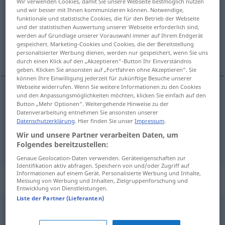
Wir verwenden Cookies, damit Sie unsere Webseite bestmöglich nutzen
und wir besser mit Ihnen kommunizieren können. Notwendige,
Übersicht aller Übersetzungen
funktionale und statistische Cookies, die für den Betrieb der Webseite
und der statistischen Auswertung unserer Webseite erforderlich sind,
(Für mehr Details die Übersetzung anklicken/antippen)
werden auf Grundlage unserer Vorauswahl immer auf Ihrem Endgerät
gespeichert. Marketing-Cookies und Cookies, die der Bereitstellung
regne, henregne
personalisierter Werbung dienen, werden nur gespeichert, wenn Sie uns
durch einen Klick auf den „Akzeptieren“-Button Ihr Einverständnis
geben. Klicken Sie ansonsten auf „Fortfahren ohne Akzeptieren“. Sie
können Ihre Einwilligung jederzeit für zukünftige Besuche unserer
Webseite widerrufen. Wenn Sie weitere Informationen zu den Cookies
und den Anpassungsmöglichkeiten möchten, klicken Sie einfach auf den
regne
(
mit
med
)
rechnen
Button „Mehr Optionen“. Weitergehende Hinweise zu der
DAT
Datenverarbeitung entnehmen Sie ansonsten unserer
Datenschutzerklärung
. Hier finden Sie unser
Impressum
.
henregne
(
zu
til
)
rechnen
DAT
Wir und unsere Partner verarbeiten Daten, um
Folgendes bereitzustellen:
Genaue Geolocation-Daten verwenden. Geräteeigenschaften zur
Identifikation aktiv abfragen. Speichern von und/oder Zugriff auf
Informationen auf einem Gerät. Personalisierte Werbung und Inhalte,
Synonyme für "rechnen"
Messung von Werbung und Inhalten, Zielgruppenforschung und
Entwicklung von Dienstleistungen.
Liste der Partner (Lieferanten)
(sich) amortisieren (geh., Hauptform)