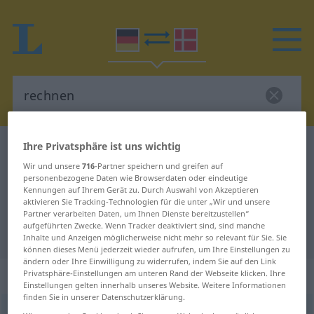
Ihre Privatsphäre ist uns wichtig
Deutsch-Dänisch Wörterbuch
rechnen
Wir und unsere
716
-Partner speichern und greifen auf
Deutsch-Dänisch Übersetzung für
personenbezogene Daten wie Browserdaten oder eindeutige
"rechnen"
Kennungen auf Ihrem Gerät zu. Durch Auswahl von Akzeptieren
aktivieren Sie Tracking-Technologien für die unter „Wir und unsere
Partner verarbeiten Daten, um Ihnen Dienste bereitzustellen“
aufgeführten Zwecke. Wenn Tracker deaktiviert sind, sind manche
"rechnen" Dänisch Übersetzung
Inhalte und Anzeigen möglicherweise nicht mehr so relevant für Sie. Sie
können dieses Menü jederzeit wieder aufrufen, um Ihre Einstellungen zu
ändern oder Ihre Einwilligung zu widerrufen, indem Sie auf den Link
„rechnen“
: intransitives Verb
Privatsphäre-Einstellungen am unteren Rand der Webseite klicken. Ihre
Einstellungen gelten innerhalb unseres Website. Weitere Informationen
finden Sie in unserer Datenschutzerklärung.
rechnen
v/i
<
-e-
>