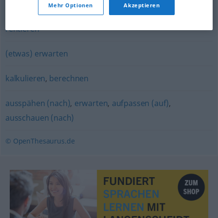
Mehr Optionen
Akzeptieren
(sich) auszahlen
,
(sich) lohnen (Hauptform)
,
(sich)
rentieren
(etwas) erwarten
kalkulieren
,
berechnen
ausspähen (nach)
,
erwarten
,
aufpassen (auf)
,
ausschauen (nach)
© OpenThesaurus.de