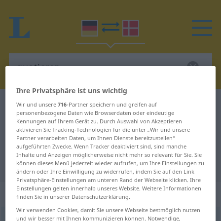
Ihre Privatsphäre ist uns wichtig
Deutsch-Dänisch Wörterbuch
quotieren
Wir und unsere
716
-Partner speichern und greifen auf
personenbezogene Daten wie Browserdaten oder eindeutige
Deutsch-Dänisch Übersetzung für
Kennungen auf Ihrem Gerät zu. Durch Auswahl von Akzeptieren
aktivieren Sie Tracking-Technologien für die unter „Wir und unsere
"quotieren"
Partner verarbeiten Daten, um Ihnen Dienste bereitzustellen“
aufgeführten Zwecke. Wenn Tracker deaktiviert sind, sind manche
Inhalte und Anzeigen möglicherweise nicht mehr so relevant für Sie. Sie
"quotieren" Dänisch Übersetzung
können dieses Menü jederzeit wieder aufrufen, um Ihre Einstellungen zu
ändern oder Ihre Einwilligung zu widerrufen, indem Sie auf den Link
Privatsphäre-Einstellungen am unteren Rand der Webseite klicken. Ihre
Einstellungen gelten innerhalb unseres Website. Weitere Informationen
„quotieren“
finden Sie in unserer Datenschutzerklärung.
Wir verwenden Cookies, damit Sie unsere Webseite bestmöglich nutzen
und wir besser mit Ihnen kommunizieren können. Notwendige,
quotieren
[-ˈtiː-]