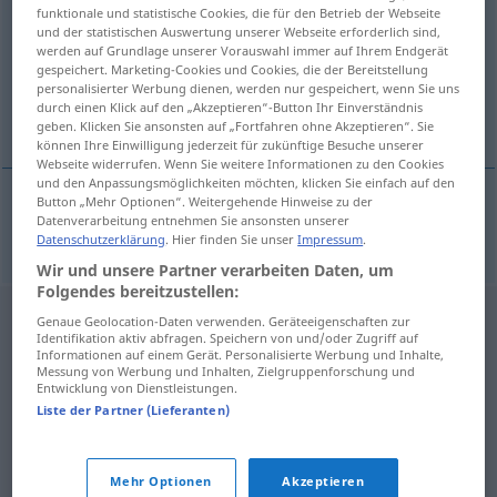
funktionale und statistische Cookies, die für den Betrieb der Webseite
und der statistischen Auswertung unserer Webseite erforderlich sind,
Übersicht aller Übersetzungen
werden auf Grundlage unserer Vorauswahl immer auf Ihrem Endgerät
(Für mehr Details die Übersetzung anklicken/antippen)
gespeichert. Marketing-Cookies und Cookies, die der Bereitstellung
personalisierter Werbung dienen, werden nur gespeichert, wenn Sie uns
durch einen Klick auf den „Akzeptieren“-Button Ihr Einverständnis
kvotere, fordele
geben. Klicken Sie ansonsten auf „Fortfahren ohne Akzeptieren“. Sie
können Ihre Einwilligung jederzeit für zukünftige Besuche unserer
Webseite widerrufen. Wenn Sie weitere Informationen zu den Cookies
und den Anpassungsmöglichkeiten möchten, klicken Sie einfach auf den
Button „Mehr Optionen“. Weitergehende Hinweise zu der
Datenverarbeitung entnehmen Sie ansonsten unserer
kvotere
,
fordele
quotieren
Datenschutzerklärung
. Hier finden Sie unser
Impressum
.
Wir und unsere Partner verarbeiten Daten, um
Folgendes bereitzustellen:
Genaue Geolocation-Daten verwenden. Geräteeigenschaften zur
Identifikation aktiv abfragen. Speichern von und/oder Zugriff auf
Informationen auf einem Gerät. Personalisierte Werbung und Inhalte,
Messung von Werbung und Inhalten, Zielgruppenforschung und
Entwicklung von Dienstleistungen.
Liste der Partner (Lieferanten)
Mehr Optionen
Akzeptieren