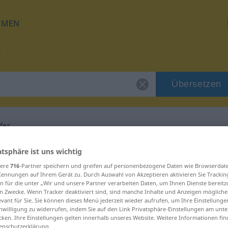
HMEN
Übersetzen
fer
für "Quartalssäufer"
atsphäre ist uns wichtig
sere
716
-Partner speichern und greifen auf personenbezogene Daten wie Browserdat
Kennungen auf Ihrem Gerät zu. Durch Auswahl von Akzeptieren aktivieren Sie Trackin
setzung
n für die unter „Wir und unsere Partner verarbeiten Daten, um Ihnen Dienste bereitz
n Zwecke. Wenn Tracker deaktiviert sind, sind manche Inhalte und Anzeigen mögliche
evant für Sie. Sie können dieses Menü jederzeit wieder aufrufen, um Ihre Einstellung
inwilligung zu widerrufen, indem Sie auf den Link Privatsphäre-Einstellungen am unt
cken. Ihre Einstellungen gelten innerhalb unseres Website. Weitere Informationen fin
enschutzerklärung.