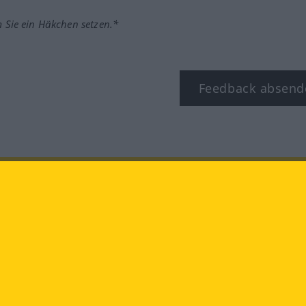
m Sie ein Häkchen setzen.*
Feedback absend
ook
YouTube
Instagram