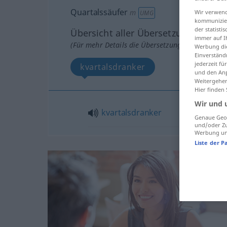
Quartalssäufer
m
Wir verwend
UMG
kommunizier
der statist
Übersicht aller Übersetzungen
immer auf I
(Für mehr Details die Übersetzung anklicken/an
Werbung die
Einverständ
jederzeit f
kvartalsdranker
und den Anp
Weitergehen
Hier finden
Wir und 
kvartalsdranker
Genaue Geol
und/oder Zu
Werbung und
Liste der P