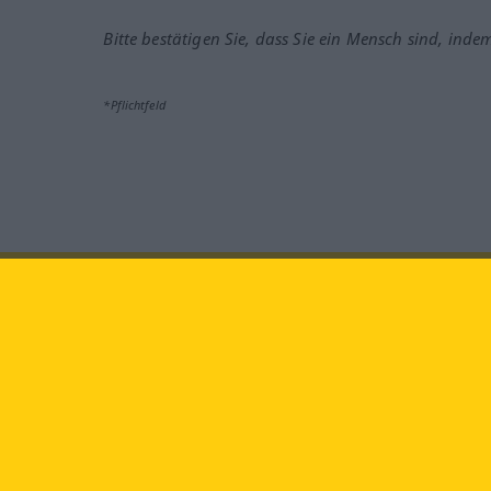
Bitte bestätigen Sie, dass Sie ein Mensch sind, inde
*Pflichtfeld
Besuchen Sie uns auf:
faceb
Langenscheidt