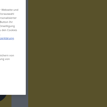
er Webseite und
 Vorauswahl
sonalisierter
Button Ihr
Einwilligung
zu den Cookies
.
zerklärung
.
eichern von
sung von