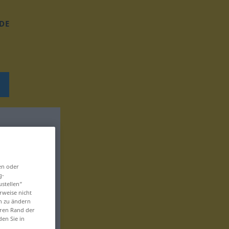
DE
en oder
g-
ustellen“
rweise nicht
en zu ändern
eren Rand der
den Sie in