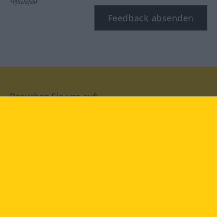
*Pflichtfeld
Feedback absenden
Besuchen Sie uns auf:
facebook
YouTube
Instagram
Langenscheidt
NUTZUNGSBEDINGUNGEN