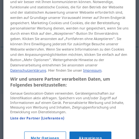
und wir besser mit Ihnen kommunizieren können. Notwendige,
funktionale und statistische Cookies, die für den Betrieb der Webseite
Übersicht aller Übersetzungen
und der statistischen Auswertung unserer Webseite erforderlich sind,
werden auf Grundlage unserer Vorauswahl immer auf Ihrem Endgerät
(Für mehr Details die Übersetzung anklicken/antippen)
gespeichert. Marketing-Cookies und Cookies, die der Bereitstellung
personalisierter Werbung dienen, werden nur gespeichert, wenn Sie uns
forhold, proportion
durch einen Klick auf den „Akzeptieren“-Button Ihr Einverständnis
geben. Klicken Sie ansonsten auf „Fortfahren ohne Akzeptieren“. Sie
können Ihre Einwilligung jederzeit für zukünftige Besuche unserer
Webseite widerrufen. Wenn Sie weitere Informationen zu den Cookies
und den Anpassungsmöglichkeiten möchten, klicken Sie einfach auf den
Button „Mehr Optionen“. Weitergehende Hinweise zu der
forhold
n
Proportion
Datenverarbeitung entnehmen Sie ansonsten unserer
Datenschutzerklärung
. Hier finden Sie unser
Impressum
.
Wir und unsere Partner verarbeiten Daten, um
proportion
Proportion
Folgendes bereitzustellen:
Genaue Geolocation-Daten verwenden. Geräteeigenschaften zur
Identifikation aktiv abfragen. Speichern von und/oder Zugriff auf
Synonyme für "Proportion"
Informationen auf einem Gerät. Personalisierte Werbung und Inhalte,
Messung von Werbung und Inhalten, Zielgruppenforschung und
Entwicklung von Dienstleistungen.
Liste der Partner (Lieferanten)
Verhältnis
,
Anteil
,
Quotient
,
Größenverhältnis
© OpenThesaurus.de
Mehr Optionen
Akzeptieren