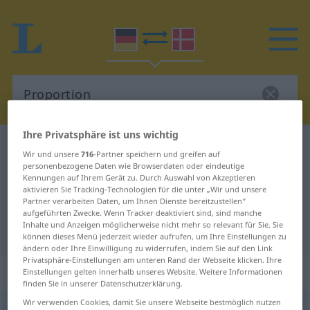
Ihre Privatsphäre ist uns wichtig
Deutsch-Dänisch Wörterbuch
Proportion
Wir und unsere
716
-Partner speichern und greifen auf
Deutsch-Dänisch Übersetzung für
personenbezogene Daten wie Browserdaten oder eindeutige
Kennungen auf Ihrem Gerät zu. Durch Auswahl von Akzeptieren
"Proportion"
aktivieren Sie Tracking-Technologien für die unter „Wir und unsere
Partner verarbeiten Daten, um Ihnen Dienste bereitzustellen“
aufgeführten Zwecke. Wenn Tracker deaktiviert sind, sind manche
Inhalte und Anzeigen möglicherweise nicht mehr so relevant für Sie. Sie
"Proportion" Dänisch Übersetzung
können dieses Menü jederzeit wieder aufrufen, um Ihre Einstellungen zu
ändern oder Ihre Einwilligung zu widerrufen, indem Sie auf den Link
Privatsphäre-Einstellungen am unteren Rand der Webseite klicken. Ihre
„Proportion“
: feminin
Einstellungen gelten innerhalb unseres Website. Weitere Informationen
finden Sie in unserer Datenschutzerklärung.
Wir verwenden Cookies, damit Sie unsere Webseite bestmöglich nutzen
Proportion
[-ˈtsĭoːn]
f