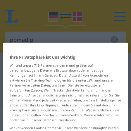
Ihre Privatsphäre ist uns wichtig
Deutsch-Dänisch Wörterbuch
pomadig
Wir und unsere
716
-Partner speichern und greifen auf
Deutsch-Dänisch Übersetzung für
personenbezogene Daten wie Browserdaten oder eindeutige
Kennungen auf Ihrem Gerät zu. Durch Auswahl von Akzeptieren
"pomadig"
aktivieren Sie Tracking-Technologien für die unter „Wir und unsere
Partner verarbeiten Daten, um Ihnen Dienste bereitzustellen“
aufgeführten Zwecke. Wenn Tracker deaktiviert sind, sind manche
Inhalte und Anzeigen möglicherweise nicht mehr so relevant für Sie. Sie
"pomadig" Dänisch Übersetzung
können dieses Menü jederzeit wieder aufrufen, um Ihre Einstellungen zu
ändern oder Ihre Einwilligung zu widerrufen, indem Sie auf den Link
Privatsphäre-Einstellungen am unteren Rand der Webseite klicken. Ihre
„pomadig“
Einstellungen gelten innerhalb unseres Website. Weitere Informationen
finden Sie in unserer Datenschutzerklärung.
Wir verwenden Cookies, damit Sie unsere Webseite bestmöglich nutzen
pomadig