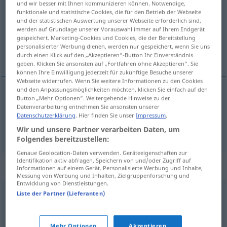
und wir besser mit Ihnen kommunizieren können. Notwendige,
funktionale und statistische Cookies, die für den Betrieb der Webseite
Übersicht aller Übersetzungen
und der statistischen Auswertung unserer Webseite erforderlich sind,
werden auf Grundlage unserer Vorauswahl immer auf Ihrem Endgerät
(Für mehr Details die Übersetzung anklicken/antippen)
gespeichert. Marketing-Cookies und Cookies, die der Bereitstellung
personalisierter Werbung dienen, werden nur gespeichert, wenn Sie uns
pomadiseret, langsom, dvask
durch einen Klick auf den „Akzeptieren“-Button Ihr Einverständnis
geben. Klicken Sie ansonsten auf „Fortfahren ohne Akzeptieren“. Sie
können Ihre Einwilligung jederzeit für zukünftige Besuche unserer
Webseite widerrufen. Wenn Sie weitere Informationen zu den Cookies
und den Anpassungsmöglichkeiten möchten, klicken Sie einfach auf den
Button „Mehr Optionen“. Weitergehende Hinweise zu der
pomadiseret
pomadig
Datenverarbeitung entnehmen Sie ansonsten unserer
Datenschutzerklärung
. Hier finden Sie unser
Impressum
.
langsom
,
dvask
pomadig
Wir und unsere Partner verarbeiten Daten, um
FIG
Folgendes bereitzustellen:
Genaue Geolocation-Daten verwenden. Geräteeigenschaften zur
Identifikation aktiv abfragen. Speichern von und/oder Zugriff auf
Synonyme für "pomadig"
Informationen auf einem Gerät. Personalisierte Werbung und Inhalte,
Messung von Werbung und Inhalten, Zielgruppenforschung und
Entwicklung von Dienstleistungen.
Liste der Partner (Lieferanten)
bequem
,
untätig
,
tatenlos
,
träge
,
phlegmatisch
,
faul
,
müßig
,
passiv
Mehr Optionen
Akzeptieren