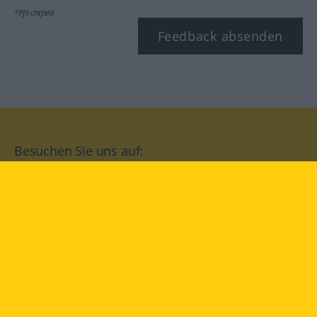
*Pflichtfeld
Feedback absenden
Besuchen Sie uns auf:
facebook
YouTube
Instagram
Langenscheidt
NUTZUNGSBEDINGUNGEN