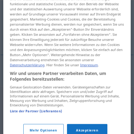
funktionale und statistische Cookies, die für den Betrieb der Webseite
Organspender
m
,
Organspenderin
f
und der statistischen Auswertung unserer Webseite erforderlich sind,
werden auf Grundlage unserer Vorauswahl immer auf Ihrem Endgerät
gespeichert. Marketing-Cookies und Cookies, die der Bereitstellung
Übersicht aller Übersetzungen
personalisierter Werbung dienen, werden nur gespeichert, wenn Sie uns
(Für mehr Details die Übersetzung anklicken/antippen)
durch einen Klick auf den „Akzeptieren“-Button Ihr Einverständnis
geben. Klicken Sie ansonsten auf „Fortfahren ohne Akzeptieren“. Sie
können Ihre Einwilligung jederzeit für zukünftige Besuche unserer
organdonor
Webseite widerrufen. Wenn Sie weitere Informationen zu den Cookies
und den Anpassungsmöglichkeiten möchten, klicken Sie einfach auf den
Button „Mehr Optionen“. Weitergehende Hinweise zu der
Datenverarbeitung entnehmen Sie ansonsten unserer
Datenschutzerklärung
. Hier finden Sie unser
Impressum
.
organdonor
Organspender
Wir und unsere Partner verarbeiten Daten, um
Folgendes bereitzustellen:
Genaue Geolocation-Daten verwenden. Geräteeigenschaften zur
Identifikation aktiv abfragen. Speichern von und/oder Zugriff auf
Informationen auf einem Gerät. Personalisierte Werbung und Inhalte,
Messung von Werbung und Inhalten, Zielgruppenforschung und
Entwicklung von Dienstleistungen.
Liste der Partner (Lieferanten)
Mehr Optionen
Akzeptieren