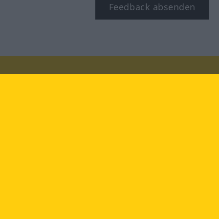
Feedback absenden
Besuchen Sie uns auf:
facebook
YouTube
Instagram
Langenscheidt
NUTZUNGSBEDINGUNGEN
DATENSCHUTZBESTIMMUNGEN