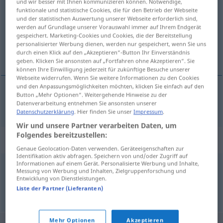
und wir besser mit Ihnen kommunizieren können. Notwendige,
funktionale und statistische Cookies, die für den Betrieb der Webseite
Übersicht aller Übersetzungen
und der statistischen Auswertung unserer Webseite erforderlich sind,
werden auf Grundlage unserer Vorauswahl immer auf Ihrem Endgerät
(Für mehr Details die Übersetzung anklicken/antippen)
gespeichert. Marketing-Cookies und Cookies, die der Bereitstellung
personalisierter Werbung dienen, werden nur gespeichert, wenn Sie uns
rådden, mør, skør
durch einen Klick auf den „Akzeptieren“-Button Ihr Einverständnis
geben. Klicken Sie ansonsten auf „Fortfahren ohne Akzeptieren“. Sie
können Ihre Einwilligung jederzeit für zukünftige Besuche unserer
Webseite widerrufen. Wenn Sie weitere Informationen zu den Cookies
und den Anpassungsmöglichkeiten möchten, klicken Sie einfach auf den
Button „Mehr Optionen“. Weitergehende Hinweise zu der
rådden
,
mør
,
skør
morsch
Datenverarbeitung entnehmen Sie ansonsten unserer
Datenschutzerklärung
. Hier finden Sie unser
Impressum
.
Wir und unsere Partner verarbeiten Daten, um
Folgendes bereitzustellen:
Synonyme für "morsch"
Genaue Geolocation-Daten verwenden. Geräteeigenschaften zur
Identifikation aktiv abfragen. Speichern von und/oder Zugriff auf
Informationen auf einem Gerät. Personalisierte Werbung und Inhalte,
Messung von Werbung und Inhalten, Zielgruppenforschung und
faulig
,
faul
,
modrig
,
zerfallen
Entwicklung von Dienstleistungen.
Liste der Partner (Lieferanten)
© OpenThesaurus.de
Mehr Optionen
Akzeptieren