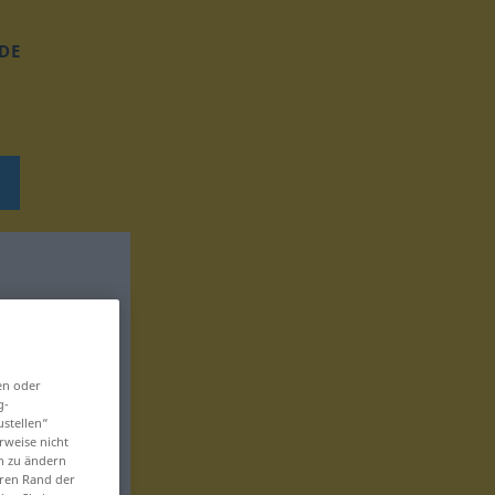
DE
en oder
g-
ustellen“
rweise nicht
en zu ändern
eren Rand der