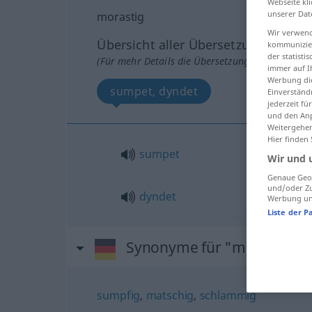
Webseite kli
unserer Dat
morastig
Wir verwend
Übersicht aller Übersetzungen
kommunizier
der statist
(Für mehr Details die Übersetzung anklicken/an
immer auf I
Werbung die
sumpet, dyndet
Einverständ
jederzeit f
und den Anp
Weitergehen
Hier finden
sumpet
Wir und 
Genaue Geol
und/oder Zu
dyndet
Werbung und
Liste der P
Synonyme für "morastig"
sumpfig
,
matschig
,
schlammig