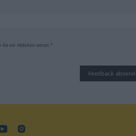
m Sie ein Häkchen setzen.*
Feedback absend
ook
YouTube
Instagram