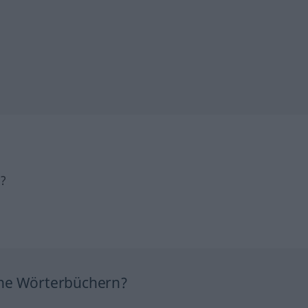
h?
ine Wörterbüchern?