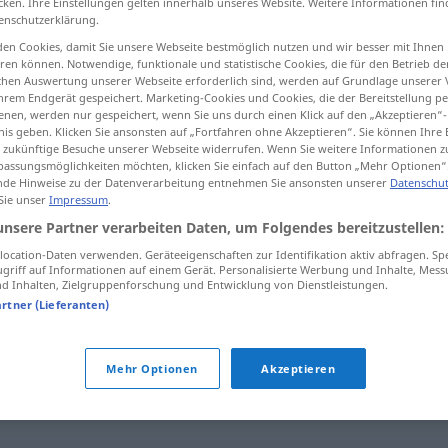
cken. Ihre Einstellungen gelten innerhalb unseres Website. Weitere Informationen fin
enschutzerklärung.
en Cookies, damit Sie unsere Webseite bestmöglich nutzen und wir besser mit Ihnen
en können. Notwendige, funktionale und statistische Cookies, die für den Betrieb d
ischen Auswertung unserer Webseite erforderlich sind, werden auf Grundlage unserer
tippen)
hrem Endgerät gespeichert. Marketing-Cookies und Cookies, die der Bereitstellung per
nen, werden nur gespeichert, wenn Sie uns durch einen Klick auf den „Akzeptieren“-
nis geben. Klicken Sie ansonsten auf „Fortfahren ohne Akzeptieren“. Sie können Ihre 
ür zukünftige Besuche unserer Webseite widerrufen. Wenn Sie weitere Informationen 
assungsmöglichkeiten möchten, klicken Sie einfach auf den Button „Mehr Optionen“
de Hinweise zu der Datenverarbeitung entnehmen Sie ansonsten unserer
Datenschut
 Sie unser
Impressum
.
morastig
unsere Partner verarbeiten Daten, um Folgendes bereitzustellen:
ocation-Daten verwenden. Geräteeigenschaften zur Identifikation aktiv abfragen. Sp
griff auf Informationen auf einem Gerät. Personalisierte Werbung und Inhalte, Mes
morastig
schlammig
 Inhalten, Zielgruppenforschung und Entwicklung von Dienstleistungen.
artner (Lieferanten)
Mehr Optionen
Akzeptieren