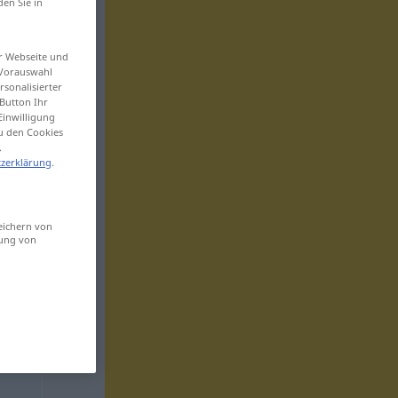
den Sie in
er Webseite und
 Vorauswahl
sonalisierter
Button Ihr
Einwilligung
zu den Cookies
.
zerklärung
.
eichern von
sung von