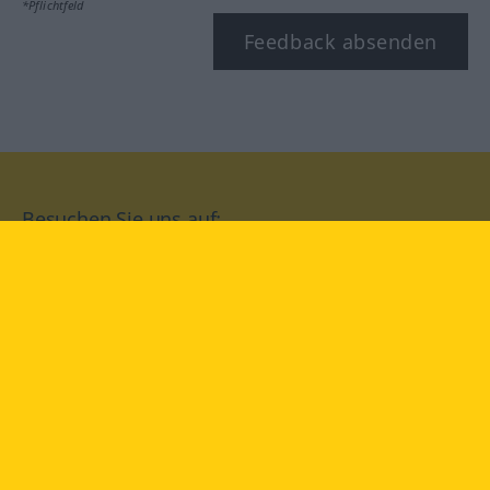
*Pflichtfeld
Feedback absenden
Besuchen Sie uns auf:
facebook
YouTube
Instagram
Langenscheidt
NUTZUNGSBEDINGUNGEN