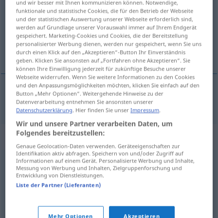
und wir besser mit Ihnen kommunizieren können. Notwendige,
funktionale und statistische Cookies, die für den Betrieb der Webseite
Übersicht aller Übersetzungen
und der statistischen Auswertung unserer Webseite erforderlich sind,
werden auf Grundlage unserer Vorauswahl immer auf Ihrem Endgerät
(Für mehr Details die Übersetzung anklicken/antippen)
gespeichert. Marketing-Cookies und Cookies, die der Bereitstellung
personalisierter Werbung dienen, werden nur gespeichert, wenn Sie uns
landlig
durch einen Klick auf den „Akzeptieren“-Button Ihr Einverständnis
geben. Klicken Sie ansonsten auf „Fortfahren ohne Akzeptieren“. Sie
können Ihre Einwilligung jederzeit für zukünftige Besuche unserer
Webseite widerrufen. Wenn Sie weitere Informationen zu den Cookies
und den Anpassungsmöglichkeiten möchten, klicken Sie einfach auf den
Button „Mehr Optionen“. Weitergehende Hinweise zu der
landlig
ländlich
Datenverarbeitung entnehmen Sie ansonsten unserer
Datenschutzerklärung
. Hier finden Sie unser
Impressum
.
Wir und unsere Partner verarbeiten Daten, um
Folgendes bereitzustellen:
Synonyme für "ländlich"
Genaue Geolocation-Daten verwenden. Geräteeigenschaften zur
Identifikation aktiv abfragen. Speichern von und/oder Zugriff auf
Informationen auf einem Gerät. Personalisierte Werbung und Inhalte,
Messung von Werbung und Inhalten, Zielgruppenforschung und
bäuerlich
Entwicklung von Dienstleistungen.
Liste der Partner (Lieferanten)
provinziell
,
kleinstädtisch
Mehr Optionen
Akzeptieren
© OpenThesaurus.de