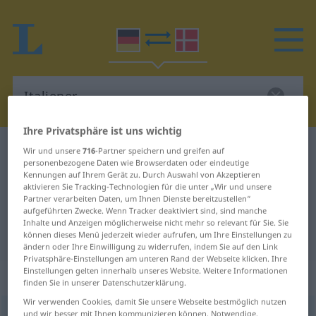
Ihre Privatsphäre ist uns wichtig
Deutsch-Dänisch Wörterbuch
Italiener
Wir und unsere
716
-Partner speichern und greifen auf
personenbezogene Daten wie Browserdaten oder eindeutige
Deutsch-Dänisch Übersetzung für
Kennungen auf Ihrem Gerät zu. Durch Auswahl von Akzeptieren
aktivieren Sie Tracking-Technologien für die unter „Wir und unsere
"Italiener"
Partner verarbeiten Daten, um Ihnen Dienste bereitzustellen“
aufgeführten Zwecke. Wenn Tracker deaktiviert sind, sind manche
Inhalte und Anzeigen möglicherweise nicht mehr so relevant für Sie. Sie
"Italiener" Dänisch Übersetzung
können dieses Menü jederzeit wieder aufrufen, um Ihre Einstellungen zu
ändern oder Ihre Einwilligung zu widerrufen, indem Sie auf den Link
Privatsphäre-Einstellungen am unteren Rand der Webseite klicken. Ihre
Einstellungen gelten innerhalb unseres Website. Weitere Informationen
„Italiener“
: maskulin
finden Sie in unserer Datenschutzerklärung.
Wir verwenden Cookies, damit Sie unsere Webseite bestmöglich nutzen
Italiener
und wir besser mit Ihnen kommunizieren können. Notwendige,
[-ˈlĭeː-]
m
,
Italienerin
f