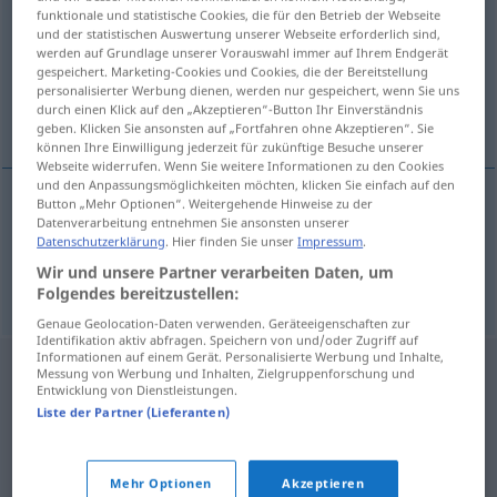
funktionale und statistische Cookies, die für den Betrieb der Webseite
und der statistischen Auswertung unserer Webseite erforderlich sind,
Übersicht aller Übersetzungen
werden auf Grundlage unserer Vorauswahl immer auf Ihrem Endgerät
(Für mehr Details die Übersetzung anklicken/antippen)
gespeichert. Marketing-Cookies und Cookies, die der Bereitstellung
personalisierter Werbung dienen, werden nur gespeichert, wenn Sie uns
durch einen Klick auf den „Akzeptieren“-Button Ihr Einverständnis
italiener, kvinde fra Italien
geben. Klicken Sie ansonsten auf „Fortfahren ohne Akzeptieren“. Sie
können Ihre Einwilligung jederzeit für zukünftige Besuche unserer
Webseite widerrufen. Wenn Sie weitere Informationen zu den Cookies
und den Anpassungsmöglichkeiten möchten, klicken Sie einfach auf den
Button „Mehr Optionen“. Weitergehende Hinweise zu der
Datenverarbeitung entnehmen Sie ansonsten unserer
italiener
Italiener
Datenschutzerklärung
. Hier finden Sie unser
Impressum
.
Wir und unsere Partner verarbeiten Daten, um
kvinde
(
od
pige) fra
Italien
Italiener
Folgendes bereitzustellen:
Genaue Geolocation-Daten verwenden. Geräteeigenschaften zur
Identifikation aktiv abfragen. Speichern von und/oder Zugriff auf
Informationen auf einem Gerät. Personalisierte Werbung und Inhalte,
Messung von Werbung und Inhalten, Zielgruppenforschung und
Entwicklung von Dienstleistungen.
Liste der Partner (Lieferanten)
Mehr Optionen
Akzeptieren