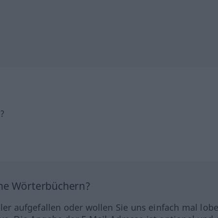
h?
ine Wörterbüchern?
hler aufgefallen oder wollen Sie uns einfach mal lob