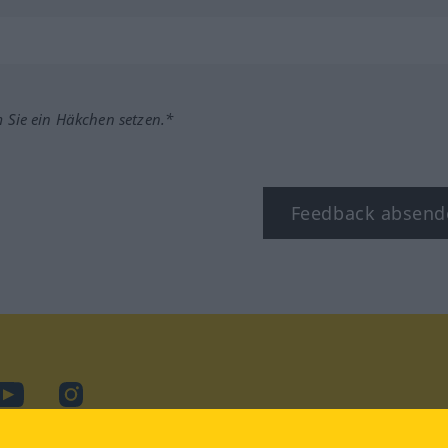
m Sie ein Häkchen setzen.*
Feedback absend
ook
YouTube
Instagram