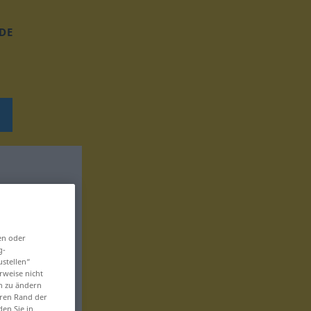
DE
en oder
g-
ustellen“
rweise nicht
en zu ändern
eren Rand der
den Sie in