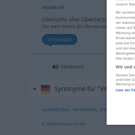
unserer Dat
intolerant
Wir verwend
kommunizier
Übersicht aller Übersetzungen
der statist
(Für mehr Details die Übersetzung anklicken/an
immer auf I
Werbung die
Einverständ
intolerant
jederzeit f
und den Anp
Weitergehen
Hier finden
intolerant
Wir und 
Genaue Geol
und/oder Zu
Werbung und
Synonyme für "intolerant"
Liste der P
unbelehrbar
,
verbiestert
,
engstirnig
,
bes
© OpenThesaurus.de