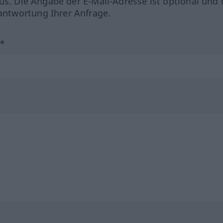
us. Die Angabe der E-Mail-Adresse ist optional und 
ntwortung Ihrer Anfrage.
?*