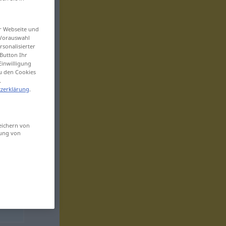
er Webseite und
 Vorauswahl
sonalisierter
Button Ihr
Einwilligung
zu den Cookies
.
zerklärung
.
eichern von
sung von