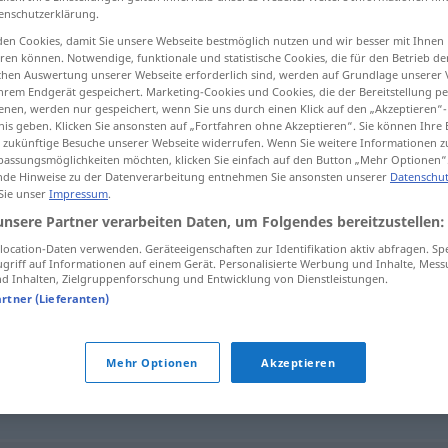
enschutzerklärung.
en Cookies, damit Sie unsere Webseite bestmöglich nutzen und wir besser mit Ihnen
en können. Notwendige, funktionale und statistische Cookies, die für den Betrieb d
ischen Auswertung unserer Webseite erforderlich sind, werden auf Grundlage unserer
tippen)
hrem Endgerät gespeichert. Marketing-Cookies und Cookies, die der Bereitstellung per
nen, werden nur gespeichert, wenn Sie uns durch einen Klick auf den „Akzeptieren“-
nis geben. Klicken Sie ansonsten auf „Fortfahren ohne Akzeptieren“. Sie können Ihre 
ür zukünftige Besuche unserer Webseite widerrufen. Wenn Sie weitere Informationen 
assungsmöglichkeiten möchten, klicken Sie einfach auf den Button „Mehr Optionen“
de Hinweise zu der Datenverarbeitung entnehmen Sie ansonsten unserer
Datenschut
 Sie unser
Impressum
.
intolerant
unsere Partner verarbeiten Daten, um Folgendes bereitzustellen:
ocation-Daten verwenden. Geräteeigenschaften zur Identifikation aktiv abfragen. Sp
griff auf Informationen auf einem Gerät. Personalisierte Werbung und Inhalte, Mes
 Inhalten, Zielgruppenforschung und Entwicklung von Dienstleistungen.
artner (Lieferanten)
chränkt
,
verbohrt
,
borniert
,
unverbesserlich
Mehr Optionen
Akzeptieren