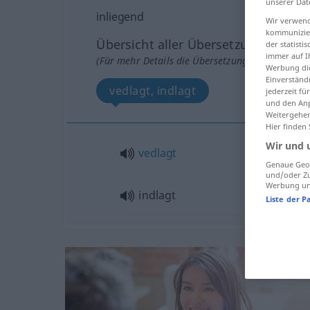
unserer Dat
inliegend
Wir verwend
kommunizier
Übersicht aller Übersetzungen
der statist
immer auf I
(Für mehr Details die Übersetzung anklicken/an
Werbung die
Einverständ
vedlagt, indlagt
jederzeit f
und den Anp
Weitergehen
Hier finden
Wir und 
vedlagt
Genaue Geol
und/oder Zu
Werbung und
indlagt
Liste der P