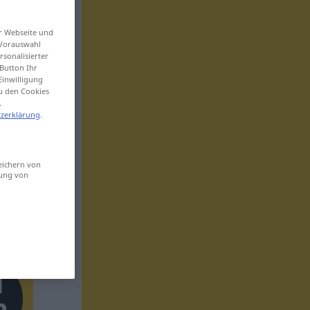
er Webseite und
 Vorauswahl
sonalisierter
Button Ihr
Einwilligung
zu den Cookies
.
zerklärung
.
eichern von
sung von