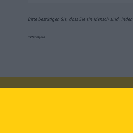
Bitte bestätigen Sie, dass Sie ein Mensch sind, inde
*Pflichtfeld
Besuchen Sie uns auf:
faceb