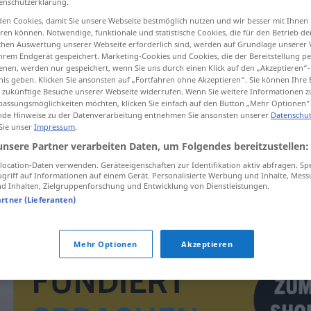
enschutzerklärung.
en Cookies, damit Sie unsere Webseite bestmöglich nutzen und wir besser mit Ihnen
en können. Notwendige, funktionale und statistische Cookies, die für den Betrieb d
ischen Auswertung unserer Webseite erforderlich sind, werden auf Grundlage unserer
hrem Endgerät gespeichert. Marketing-Cookies und Cookies, die der Bereitstellung per
tippen)
nen, werden nur gespeichert, wenn Sie uns durch einen Klick auf den „Akzeptieren“-
nis geben. Klicken Sie ansonsten auf „Fortfahren ohne Akzeptieren“. Sie können Ihre 
ür zukünftige Besuche unserer Webseite widerrufen. Wenn Sie weitere Informationen 
assungsmöglichkeiten möchten, klicken Sie einfach auf den Button „Mehr Optionen“
de Hinweise zu der Datenverarbeitung entnehmen Sie ansonsten unserer
Datenschut
 Sie unser
Impressum
.
unsere Partner verarbeiten Daten, um Folgendes bereitzustellen:
inliegend
ocation-Daten verwenden. Geräteeigenschaften zur Identifikation aktiv abfragen. Sp
griff auf Informationen auf einem Gerät. Personalisierte Werbung und Inhalte, Mes
 Inhalten, Zielgruppenforschung und Entwicklung von Dienstleistungen.
inliegend
artner (Lieferanten)
Mehr Optionen
Akzeptieren