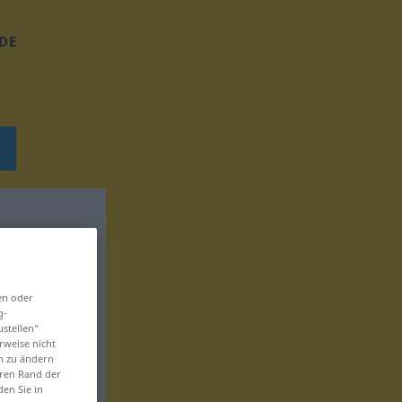
DE
en oder
g-
ustellen“
rweise nicht
en zu ändern
eren Rand der
den Sie in