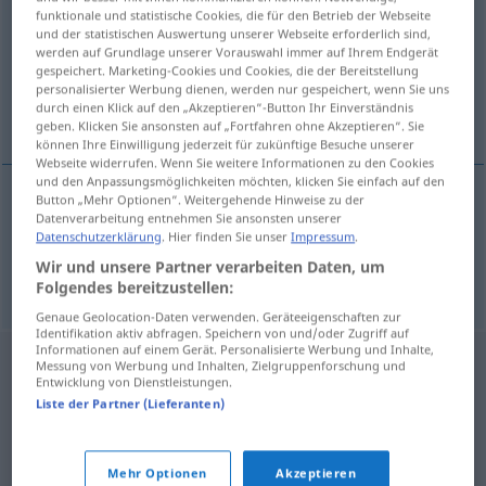
funktionale und statistische Cookies, die für den Betrieb der Webseite
und der statistischen Auswertung unserer Webseite erforderlich sind,
Übersicht aller Übersetzungen
werden auf Grundlage unserer Vorauswahl immer auf Ihrem Endgerät
(Für mehr Details die Übersetzung anklicken/antippen)
gespeichert. Marketing-Cookies und Cookies, die der Bereitstellung
personalisierter Werbung dienen, werden nur gespeichert, wenn Sie uns
durch einen Klick auf den „Akzeptieren“-Button Ihr Einverständnis
vår, bolster
geben. Klicken Sie ansonsten auf „Fortfahren ohne Akzeptieren“. Sie
können Ihre Einwilligung jederzeit für zukünftige Besuche unserer
Webseite widerrufen. Wenn Sie weitere Informationen zu den Cookies
und den Anpassungsmöglichkeiten möchten, klicken Sie einfach auf den
Button „Mehr Optionen“. Weitergehende Hinweise zu der
Datenverarbeitung entnehmen Sie ansonsten unserer
vår
n
Inlett
Datenschutzerklärung
. Hier finden Sie unser
Impressum
.
Wir und unsere Partner verarbeiten Daten, um
bolster
n
Inlett
Folgendes bereitzustellen:
Genaue Geolocation-Daten verwenden. Geräteeigenschaften zur
Identifikation aktiv abfragen. Speichern von und/oder Zugriff auf
Informationen auf einem Gerät. Personalisierte Werbung und Inhalte,
Messung von Werbung und Inhalten, Zielgruppenforschung und
Entwicklung von Dienstleistungen.
Liste der Partner (Lieferanten)
Mehr Optionen
Akzeptieren