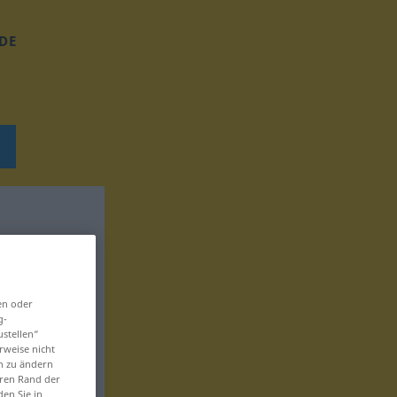
DE
en oder
g-
ustellen“
rweise nicht
en zu ändern
eren Rand der
den Sie in