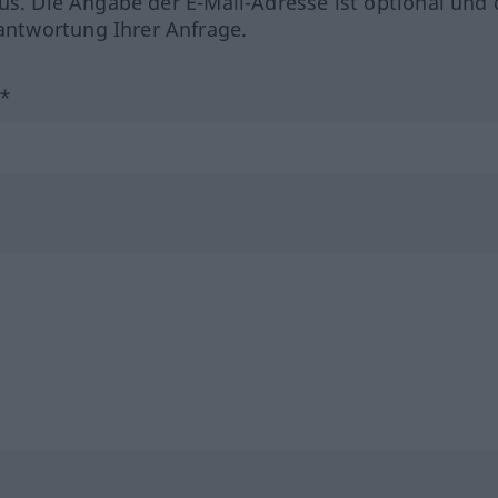
us. Die Angabe der E-Mail-Adresse ist optional und 
ntwortung Ihrer Anfrage.
?*