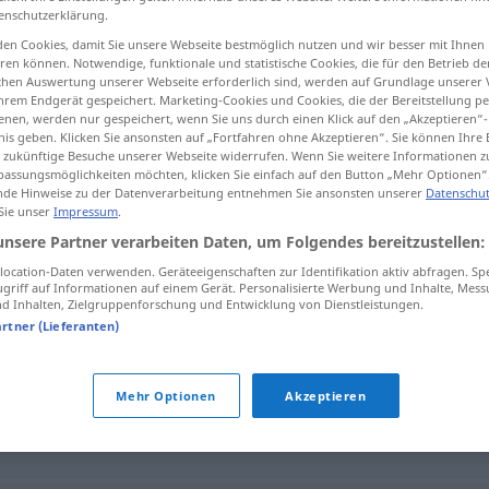
enschutzerklärung.
en Cookies, damit Sie unsere Webseite bestmöglich nutzen und wir besser mit Ihnen
en können. Notwendige, funktionale und statistische Cookies, die für den Betrieb d
ischen Auswertung unserer Webseite erforderlich sind, werden auf Grundlage unserer
tippen)
hrem Endgerät gespeichert. Marketing-Cookies und Cookies, die der Bereitstellung per
nen, werden nur gespeichert, wenn Sie uns durch einen Klick auf den „Akzeptieren“-
nis geben. Klicken Sie ansonsten auf „Fortfahren ohne Akzeptieren“. Sie können Ihre 
ür zukünftige Besuche unserer Webseite widerrufen. Wenn Sie weitere Informationen 
assungsmöglichkeiten möchten, klicken Sie einfach auf den Button „Mehr Optionen“
de Hinweise zu der Datenverarbeitung entnehmen Sie ansonsten unserer
Datenschut
 Sie unser
Impressum
.
immun
unsere Partner verarbeiten Daten, um Folgendes bereitzustellen:
ocation-Daten verwenden. Geräteeigenschaften zur Identifikation aktiv abfragen. Sp
griff auf Informationen auf einem Gerät. Personalisierte Werbung und Inhalte, Mes
 Inhalten, Zielgruppenforschung und Entwicklung von Dienstleistungen.
artner (Lieferanten)
hig
,
unempfindlich
Mehr Optionen
Akzeptieren