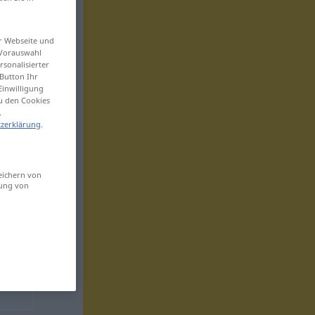
er Webseite und
 Vorauswahl
sonalisierter
Button Ihr
Einwilligung
zu den Cookies
.
zerklärung
.
eichern von
sung von