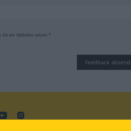
m Sie ein Häkchen setzen.*
Feedback absend
ook
YouTube
Instagram