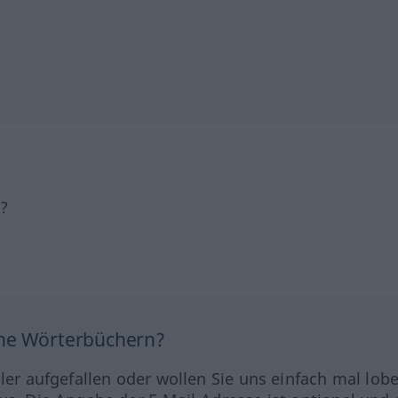
h?
ine Wörterbüchern?
hler aufgefallen oder wollen Sie uns einfach mal lob