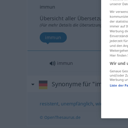
unserer Dat
immun
Wir verwend
kommunizier
Übersicht aller Übersetzungen
der statist
(Für mehr Details die Übersetzung anklicken/an
immer auf I
Werbung die
Einverständ
immun
jederzeit f
und den Anp
Weitergehen
Hier finden
immun
Wir und 
Genaue Geol
und/oder Zu
Werbung und
Synonyme für "immun"
Liste der P
resistent
,
unempfänglich
,
widerstandsfä
© OpenThesaurus.de