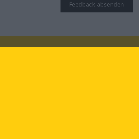
Feedback absenden
Besuchen Sie uns auf:
facebook
YouTube
Instagram
Langenscheidt
NUTZUNGSBEDINGUNGEN
DATENSCHUTZBESTIMMUNGEN