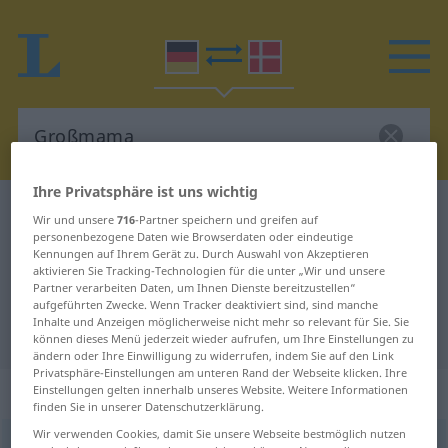
Ihre Privatsphäre ist uns wichtig
Deutsch-Dänisch Wörterbuch
Großmama
Wir und unsere
716
-Partner speichern und greifen auf
personenbezogene Daten wie Browserdaten oder eindeutige
Deutsch-Dänisch Übersetzung für
Kennungen auf Ihrem Gerät zu. Durch Auswahl von Akzeptieren
"Großmama"
aktivieren Sie Tracking-Technologien für die unter „Wir und unsere
Partner verarbeiten Daten, um Ihnen Dienste bereitzustellen“
aufgeführten Zwecke. Wenn Tracker deaktiviert sind, sind manche
Inhalte und Anzeigen möglicherweise nicht mehr so relevant für Sie. Sie
"Großmama" Dänisch Übersetzung
können dieses Menü jederzeit wieder aufrufen, um Ihre Einstellungen zu
ändern oder Ihre Einwilligung zu widerrufen, indem Sie auf den Link
Privatsphäre-Einstellungen am unteren Rand der Webseite klicken. Ihre
„Großmama“
: feminin
Einstellungen gelten innerhalb unseres Website. Weitere Informationen
finden Sie in unserer Datenschutzerklärung.
Wir verwenden Cookies, damit Sie unsere Webseite bestmöglich nutzen
Großmama
f
UMG