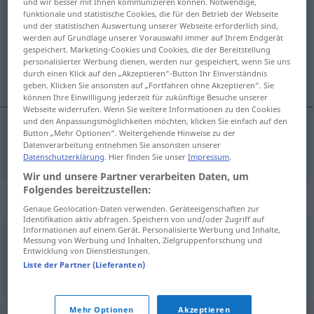
und wir besser mit Ihnen kommunizieren können. Notwendige,
funktionale und statistische Cookies, die für den Betrieb der Webseite
Übersicht aller Übersetzungen
und der statistischen Auswertung unserer Webseite erforderlich sind,
werden auf Grundlage unserer Vorauswahl immer auf Ihrem Endgerät
(Für mehr Details die Übersetzung anklicken/antippen)
gespeichert. Marketing-Cookies und Cookies, die der Bereitstellung
personalisierter Werbung dienen, werden nur gespeichert, wenn Sie uns
bedstemor
durch einen Klick auf den „Akzeptieren“-Button Ihr Einverständnis
geben. Klicken Sie ansonsten auf „Fortfahren ohne Akzeptieren“. Sie
können Ihre Einwilligung jederzeit für zukünftige Besuche unserer
Webseite widerrufen. Wenn Sie weitere Informationen zu den Cookies
und den Anpassungsmöglichkeiten möchten, klicken Sie einfach auf den
Button „Mehr Optionen“. Weitergehende Hinweise zu der
bedstemor
Großmama
Datenverarbeitung entnehmen Sie ansonsten unserer
Datenschutzerklärung
. Hier finden Sie unser
Impressum
.
Wir und unsere Partner verarbeiten Daten, um
Folgendes bereitzustellen:
Synonyme für "Großmama"
Genaue Geolocation-Daten verwenden. Geräteeigenschaften zur
Identifikation aktiv abfragen. Speichern von und/oder Zugriff auf
Informationen auf einem Gerät. Personalisierte Werbung und Inhalte,
Messung von Werbung und Inhalten, Zielgruppenforschung und
Großmutter
,
Oma (ugs.)
Entwicklung von Dienstleistungen.
Liste der Partner (Lieferanten)
© OpenThesaurus.de
Mehr Optionen
Akzeptieren