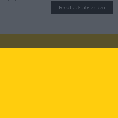
Feedback absenden
Besuchen Sie uns auf:
facebook
YouTube
Instagram
Langenscheidt
NUTZUNGSBEDINGUNGEN