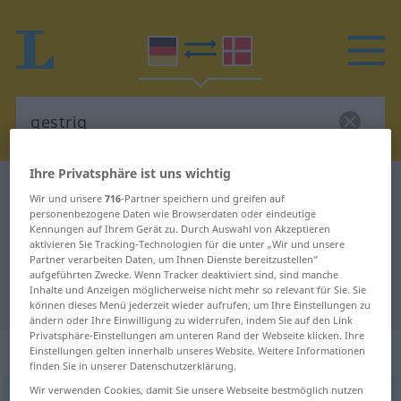
Ihre Privatsphäre ist uns wichtig
Deutsch-Dänisch Wörterbuch
gestrig
Wir und unsere
716
-Partner speichern und greifen auf
Deutsch-Dänisch Übersetzung für
personenbezogene Daten wie Browserdaten oder eindeutige
Kennungen auf Ihrem Gerät zu. Durch Auswahl von Akzeptieren
"gestrig"
aktivieren Sie Tracking-Technologien für die unter „Wir und unsere
Partner verarbeiten Daten, um Ihnen Dienste bereitzustellen“
aufgeführten Zwecke. Wenn Tracker deaktiviert sind, sind manche
Inhalte und Anzeigen möglicherweise nicht mehr so relevant für Sie. Sie
"gestrig" Dänisch Übersetzung
können dieses Menü jederzeit wieder aufrufen, um Ihre Einstellungen zu
ändern oder Ihre Einwilligung zu widerrufen, indem Sie auf den Link
Privatsphäre-Einstellungen am unteren Rand der Webseite klicken. Ihre
„gestrig“
Einstellungen gelten innerhalb unseres Website. Weitere Informationen
finden Sie in unserer Datenschutzerklärung.
Wir verwenden Cookies, damit Sie unsere Webseite bestmöglich nutzen
gestrig