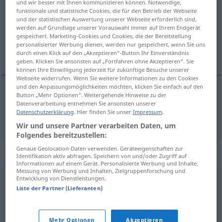
und wir besser mit Ihnen kommunizieren können. Notwendige,
funktionale und statistische Cookies, die für den Betrieb der Webseite
Übersicht aller Übersetzungen
und der statistischen Auswertung unserer Webseite erforderlich sind,
werden auf Grundlage unserer Vorauswahl immer auf Ihrem Endgerät
(Für mehr Details die Übersetzung anklicken/antippen)
gespeichert. Marketing-Cookies und Cookies, die der Bereitstellung
personalisierter Werbung dienen, werden nur gespeichert, wenn Sie uns
fra i går
durch einen Klick auf den „Akzeptieren“-Button Ihr Einverständnis
geben. Klicken Sie ansonsten auf „Fortfahren ohne Akzeptieren“. Sie
können Ihre Einwilligung jederzeit für zukünftige Besuche unserer
Webseite widerrufen. Wenn Sie weitere Informationen zu den Cookies
und den Anpassungsmöglichkeiten möchten, klicken Sie einfach auf den
Button „Mehr Optionen“. Weitergehende Hinweise zu der
fra i
går
gestrig
Datenverarbeitung entnehmen Sie ansonsten unserer
Datenschutzerklärung
. Hier finden Sie unser
Impressum
.
Wir und unsere Partner verarbeiten Daten, um
Folgendes bereitzustellen:
Genaue Geolocation-Daten verwenden. Geräteeigenschaften zur
Synonyme für "gestrig"
Identifikation aktiv abfragen. Speichern von und/oder Zugriff auf
Informationen auf einem Gerät. Personalisierte Werbung und Inhalte,
Messung von Werbung und Inhalten, Zielgruppenforschung und
Entwicklung von Dienstleistungen.
altmodisch
,
veraltet
,
unmodern
Liste der Partner (Lieferanten)
© OpenThesaurus.de
Mehr Optionen
Akzeptieren