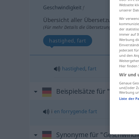
Webseite kli
Geschwindigkeit
f
unserer Dat
Übersicht aller Übersetzungen
Wir verwend
kommunizier
(Für mehr Details die Übersetzung anklicken/an
der statist
immer auf I
hastighed, fart
Werbung die
Einverständ
jederzeit f
und den Anp
Weitergehen
Hier finden
hastighed
,
fart
Wir und 
Genaue Geol
und/oder Zu
Beispielsätze für "Geschwin
Werbung und
Liste der P
i
en
forrygende
fart
Synonyme für "Geschwindi