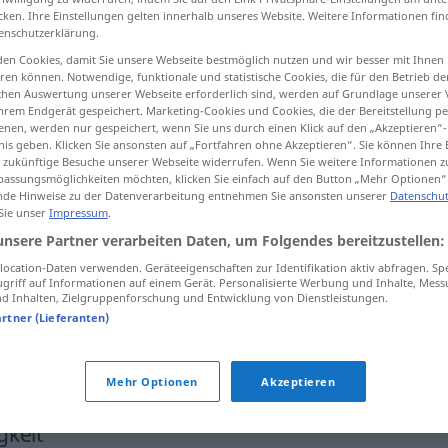
cken. Ihre Einstellungen gelten innerhalb unseres Website. Weitere Informationen fin
enschutzerklärung.
en Cookies, damit Sie unsere Webseite bestmöglich nutzen und wir besser mit Ihnen
en können. Notwendige, funktionale und statistische Cookies, die für den Betrieb d
tippen)
ischen Auswertung unserer Webseite erforderlich sind, werden auf Grundlage unserer
hrem Endgerät gespeichert. Marketing-Cookies und Cookies, die der Bereitstellung per
nen, werden nur gespeichert, wenn Sie uns durch einen Klick auf den „Akzeptieren“-
nis geben. Klicken Sie ansonsten auf „Fortfahren ohne Akzeptieren“. Sie können Ihre 
ür zukünftige Besuche unserer Webseite widerrufen. Wenn Sie weitere Informationen 
assungsmöglichkeiten möchten, klicken Sie einfach auf den Button „Mehr Optionen“
de Hinweise zu der Datenverarbeitung entnehmen Sie ansonsten unserer
Datenschut
 Sie unser
Impressum
.
Geschwindigkeit
unsere Partner verarbeiten Daten, um Folgendes bereitzustellen:
ocation-Daten verwenden. Geräteeigenschaften zur Identifikation aktiv abfragen. Sp
griff auf Informationen auf einem Gerät. Personalisierte Werbung und Inhalte, Mes
digkeit"
 Inhalten, Zielgruppenforschung und Entwicklung von Dienstleistungen.
artner (Lieferanten)
mit affenartiger Geschwindigkeit
Mehr Optionen
Akzeptieren
gkeit"