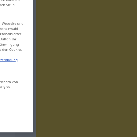
den Sie in
er Webseite und
 Vorauswahl
sonalisierter
Button Ihr
Einwilligung
zu den Cookies
.
zerklärung
.
eichern von
sung von