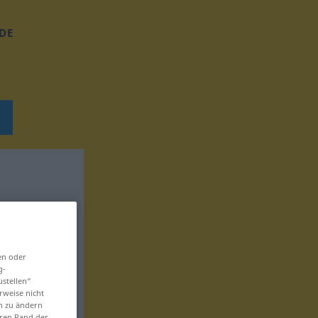
DE
en oder
g-
ustellen“
rweise nicht
en zu ändern
eren Rand der