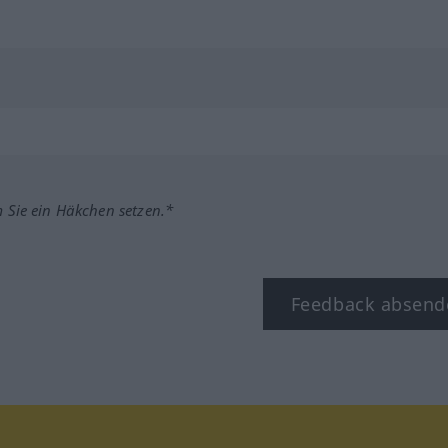
m Sie ein Häkchen setzen.*
Feedback absend