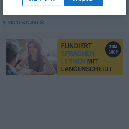
Mehr Optionen
Akzeptieren
süffisant
,
spöttisch
,
selbstgefällig
© OpenThesaurus.de