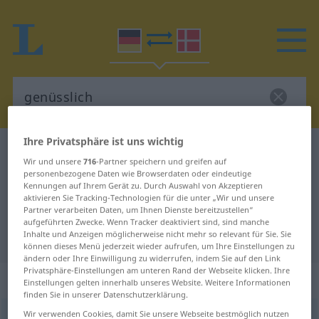
Ihre Privatsphäre ist uns wichtig
Deutsch-Dänisch Wörterbuch
genüsslich
Wir und unsere
716
-Partner speichern und greifen auf
Deutsch-Dänisch Übersetzung für
personenbezogene Daten wie Browserdaten oder eindeutige
Kennungen auf Ihrem Gerät zu. Durch Auswahl von Akzeptieren
"genüsslich"
aktivieren Sie Tracking-Technologien für die unter „Wir und unsere
Partner verarbeiten Daten, um Ihnen Dienste bereitzustellen“
aufgeführten Zwecke. Wenn Tracker deaktiviert sind, sind manche
Inhalte und Anzeigen möglicherweise nicht mehr so relevant für Sie. Sie
"genüsslich" Dänisch Übersetzung
können dieses Menü jederzeit wieder aufrufen, um Ihre Einstellungen zu
ändern oder Ihre Einwilligung zu widerrufen, indem Sie auf den Link
Privatsphäre-Einstellungen am unteren Rand der Webseite klicken. Ihre
„genüsslich“
Einstellungen gelten innerhalb unseres Website. Weitere Informationen
finden Sie in unserer Datenschutzerklärung.
Wir verwenden Cookies, damit Sie unsere Webseite bestmöglich nutzen
genüsslich