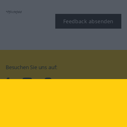
*Pflichtfeld
Feedback absenden
Besuchen Sie uns auf:
facebook
YouTube
Instagram
Langenscheidt