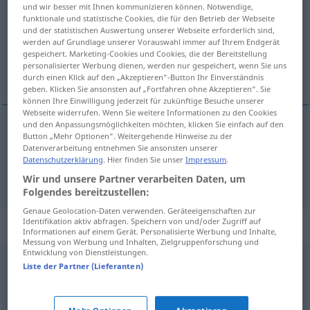
und wir besser mit Ihnen kommunizieren können. Notwendige,
funktionale und statistische Cookies, die für den Betrieb der Webseite
Übersicht aller Übersetzungen
und der statistischen Auswertung unserer Webseite erforderlich sind,
(Für mehr Details die Übersetzung anklicken/antippen)
werden auf Grundlage unserer Vorauswahl immer auf Ihrem Endgerät
gespeichert. Marketing-Cookies und Cookies, die der Bereitstellung
personalisierter Werbung dienen, werden nur gespeichert, wenn Sie uns
med nydelse, nydende, suffisant
durch einen Klick auf den „Akzeptieren“-Button Ihr Einverständnis
geben. Klicken Sie ansonsten auf „Fortfahren ohne Akzeptieren“. Sie
können Ihre Einwilligung jederzeit für zukünftige Besuche unserer
Webseite widerrufen. Wenn Sie weitere Informationen zu den Cookies
und den Anpassungsmöglichkeiten möchten, klicken Sie einfach auf den
Button „Mehr Optionen“. Weitergehende Hinweise zu der
med
nydelse
, nydende
genüsslich
Datenverarbeitung entnehmen Sie ansonsten unserer
Datenschutzerklärung
. Hier finden Sie unser
Impressum
.
suffisant
genüsslich
Wir und unsere Partner verarbeiten Daten, um
Folgendes bereitzustellen:
Genaue Geolocation-Daten verwenden. Geräteeigenschaften zur
Identifikation aktiv abfragen. Speichern von und/oder Zugriff auf
Synonyme für "genüsslich"
Informationen auf einem Gerät. Personalisierte Werbung und Inhalte,
Messung von Werbung und Inhalten, Zielgruppenforschung und
Entwicklung von Dienstleistungen.
Liste der Partner (Lieferanten)
genießerisch
,
lustbetont (geh., ironisierend)
,
genussvoll
,
sinnlich