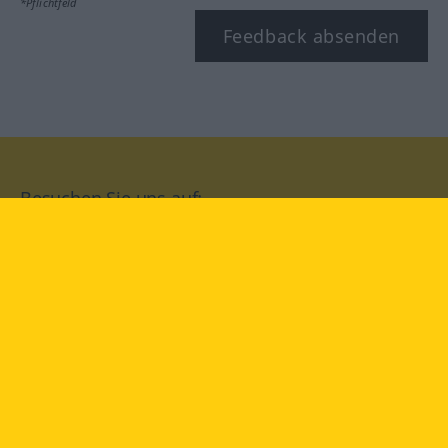
*Pflichtfeld
Feedback absenden
Besuchen Sie uns auf:
facebook
YouTube
Instagram
Langenscheidt
NUTZUNGSBEDINGUNGEN