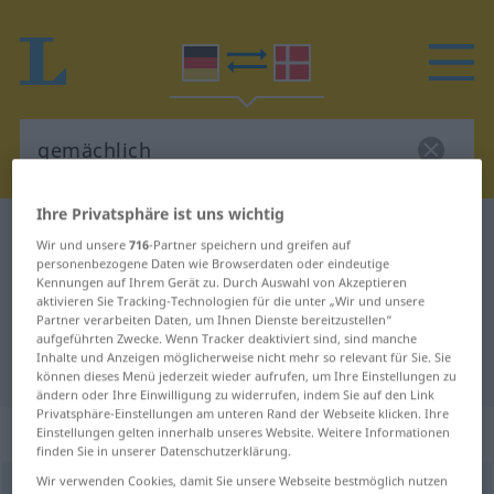
Ihre Privatsphäre ist uns wichtig
Deutsch-Dänisch Wörterbuch
gemächlich
Wir und unsere
716
-Partner speichern und greifen auf
Deutsch-Dänisch Übersetzung für
personenbezogene Daten wie Browserdaten oder eindeutige
Kennungen auf Ihrem Gerät zu. Durch Auswahl von Akzeptieren
"gemächlich"
aktivieren Sie Tracking-Technologien für die unter „Wir und unsere
Partner verarbeiten Daten, um Ihnen Dienste bereitzustellen“
aufgeführten Zwecke. Wenn Tracker deaktiviert sind, sind manche
Inhalte und Anzeigen möglicherweise nicht mehr so relevant für Sie. Sie
"gemächlich" Dänisch Übersetzung
können dieses Menü jederzeit wieder aufrufen, um Ihre Einstellungen zu
ändern oder Ihre Einwilligung zu widerrufen, indem Sie auf den Link
Privatsphäre-Einstellungen am unteren Rand der Webseite klicken. Ihre
„gemächlich“
Einstellungen gelten innerhalb unseres Website. Weitere Informationen
finden Sie in unserer Datenschutzerklärung.
Wir verwenden Cookies, damit Sie unsere Webseite bestmöglich nutzen
gemächlich