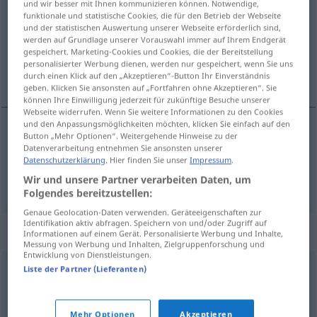
und wir besser mit Ihnen kommunizieren können. Notwendige,
funktionale und statistische Cookies, die für den Betrieb der Webseite
Übersicht aller Übersetzungen
und der statistischen Auswertung unserer Webseite erforderlich sind,
werden auf Grundlage unserer Vorauswahl immer auf Ihrem Endgerät
(Für mehr Details die Übersetzung anklicken/antippen)
gespeichert. Marketing-Cookies und Cookies, die der Bereitstellung
personalisierter Werbung dienen, werden nur gespeichert, wenn Sie uns
langsom, magelig, bekvem
durch einen Klick auf den „Akzeptieren“-Button Ihr Einverständnis
geben. Klicken Sie ansonsten auf „Fortfahren ohne Akzeptieren“. Sie
können Ihre Einwilligung jederzeit für zukünftige Besuche unserer
Webseite widerrufen. Wenn Sie weitere Informationen zu den Cookies
und den Anpassungsmöglichkeiten möchten, klicken Sie einfach auf den
Button „Mehr Optionen“. Weitergehende Hinweise zu der
langsom
gemächlich
Datenverarbeitung entnehmen Sie ansonsten unserer
Datenschutzerklärung
. Hier finden Sie unser
Impressum
.
magelig
,
bekvem
gemächlich
Wir und unsere Partner verarbeiten Daten, um
Folgendes bereitzustellen:
Genaue Geolocation-Daten verwenden. Geräteeigenschaften zur
Identifikation aktiv abfragen. Speichern von und/oder Zugriff auf
Synonyme für "gemächlich"
Informationen auf einem Gerät. Personalisierte Werbung und Inhalte,
Messung von Werbung und Inhalten, Zielgruppenforschung und
Entwicklung von Dienstleistungen.
Liste der Partner (Lieferanten)
geruhsam
,
allmählich
,
langsam
,
ruhig
,
gemütlich
© OpenThesaurus.de
Mehr Optionen
Akzeptieren