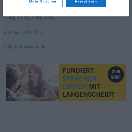
Mehr Optionen
Akzeptieren
borniert
innig
,
intim
,
(sehr) nah
massiv
,
dicht
,
fest
© OpenThesaurus.de