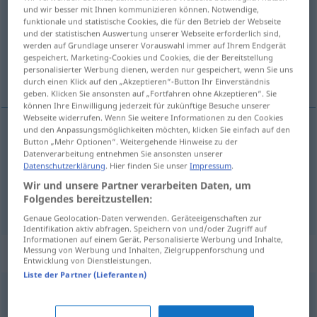
und wir besser mit Ihnen kommunizieren können. Notwendige,
funktionale und statistische Cookies, die für den Betrieb der Webseite
Übersicht aller Übersetzungen
und der statistischen Auswertung unserer Webseite erforderlich sind,
(Für mehr Details die Übersetzung anklicken/antippen)
werden auf Grundlage unserer Vorauswahl immer auf Ihrem Endgerät
gespeichert. Marketing-Cookies und Cookies, die der Bereitstellung
personalisierter Werbung dienen, werden nur gespeichert, wenn Sie uns
smal, snæver, tæt
durch einen Klick auf den „Akzeptieren“-Button Ihr Einverständnis
geben. Klicken Sie ansonsten auf „Fortfahren ohne Akzeptieren“. Sie
können Ihre Einwilligung jederzeit für zukünftige Besuche unserer
Webseite widerrufen. Wenn Sie weitere Informationen zu den Cookies
und den Anpassungsmöglichkeiten möchten, klicken Sie einfach auf den
Button „Mehr Optionen“. Weitergehende Hinweise zu der
smal
,
snæver
eng
Datenverarbeitung entnehmen Sie ansonsten unserer
Datenschutzerklärung
. Hier finden Sie unser
Impressum
.
tæt
eng
gedrängt
Wir und unsere Partner verarbeiten Daten, um
Folgendes bereitzustellen:
Genaue Geolocation-Daten verwenden. Geräteeigenschaften zur
Identifikation aktiv abfragen. Speichern von und/oder Zugriff auf
Informationen auf einem Gerät. Personalisierte Werbung und Inhalte,
Synonyme für "eng"
Messung von Werbung und Inhalten, Zielgruppenforschung und
Entwicklung von Dienstleistungen.
Liste der Partner (Lieferanten)
beschränkt
,
kurzatmig
,
kurzsichtig (ugs.)
,
engstirnig
,