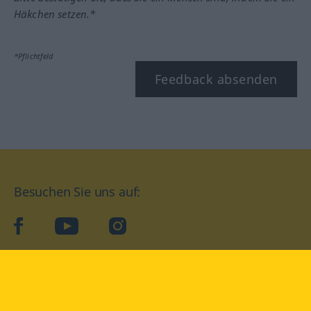
Häkchen setzen.*
*Pflichtfeld
Feedback absenden
Besuchen Sie uns auf:
facebook
YouTube
Instagram
Langenscheidt