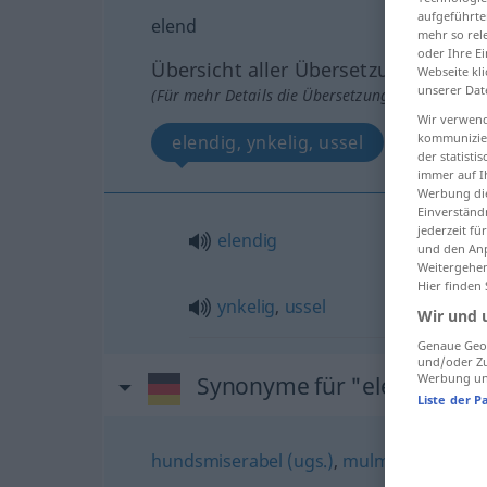
aufgeführte
elend
mehr so rel
oder Ihre E
Übersicht aller Übersetzungen
Webseite kli
unserer Dat
(Für mehr Details die Übersetzung anklicken/an
Wir verwend
kommunizier
elendig, ynkelig, ussel
der statist
immer auf I
Werbung die
Einverständ
jederzeit f
elendig
und den Anp
Weitergehen
Hier finden
ynkelig
,
ussel
Wir und 
Genaue Geol
und/oder Zu
Werbung und
Synonyme für "elend"
Liste der P
hundsmiserabel (ugs.)
,
mulmig (ugs.)
,
un