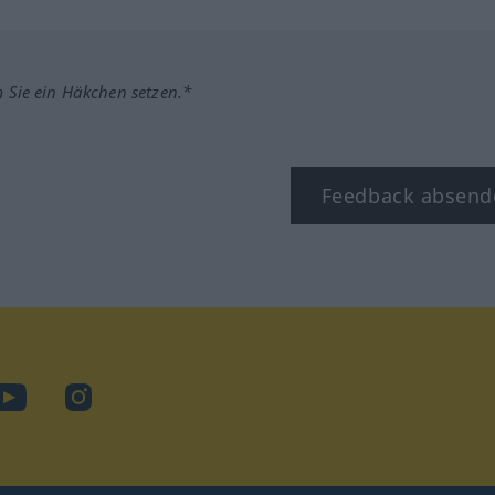
m Sie ein Häkchen setzen.*
Feedback absend
ook
YouTube
Instagram