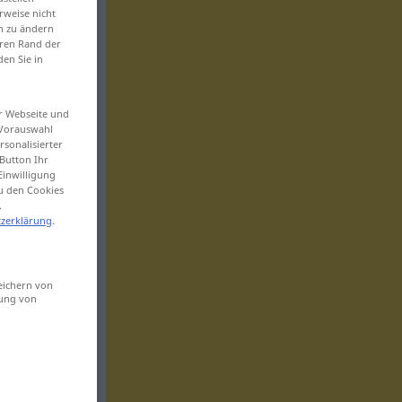
rweise nicht
en zu ändern
eren Rand der
den Sie in
er Webseite und
 Vorauswahl
sonalisierter
Button Ihr
Einwilligung
zu den Cookies
.
zerklärung
.
eichern von
sung von