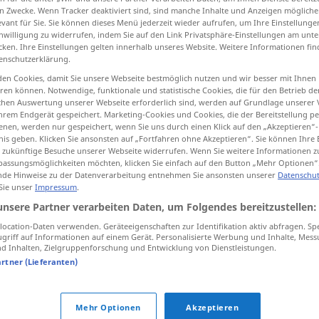
n Zwecke. Wenn Tracker deaktiviert sind, sind manche Inhalte und Anzeigen mögliche
evant für Sie. Sie können dieses Menü jederzeit wieder aufrufen, um Ihre Einstellung
inwilligung zu widerrufen, indem Sie auf den Link Privatsphäre-Einstellungen am unt
cken. Ihre Einstellungen gelten innerhalb unseres Website. Weitere Informationen fin
enschutzerklärung.
tippen)
en Cookies, damit Sie unsere Webseite bestmöglich nutzen und wir besser mit Ihnen
en können. Notwendige, funktionale und statistische Cookies, die für den Betrieb d
ischen Auswertung unserer Webseite erforderlich sind, werden auf Grundlage unserer
hrem Endgerät gespeichert. Marketing-Cookies und Cookies, die der Bereitstellung per
nen, werden nur gespeichert, wenn Sie uns durch einen Klick auf den „Akzeptieren“-
nis geben. Klicken Sie ansonsten auf „Fortfahren ohne Akzeptieren“. Sie können Ihre 
ür zukünftige Besuche unserer Webseite widerrufen. Wenn Sie weitere Informationen 
elend
assungsmöglichkeiten möchten, klicken Sie einfach auf den Button „Mehr Optionen“
de Hinweise zu der Datenverarbeitung entnehmen Sie ansonsten unserer
Datenschut
 Sie unser
Impressum
.
elend
armselig
unsere Partner verarbeiten Daten, um Folgendes bereitzustellen:
ocation-Daten verwenden. Geräteeigenschaften zur Identifikation aktiv abfragen. Sp
griff auf Informationen auf einem Gerät. Personalisierte Werbung und Inhalte, Mes
 Inhalten, Zielgruppenforschung und Entwicklung von Dienstleistungen.
artner (Lieferanten)
wohl
,
hundeelend (ugs.)
,
speiübel (ugs.)
,
übel
Mehr Optionen
Akzeptieren