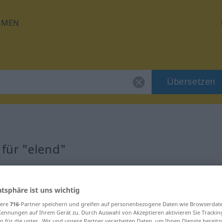
HMEN
Übersetzen
für "elend"
atsphäre ist uns wichtig
sere
716
-Partner speichern und greifen auf personenbezogene Daten wie Browserdat
Kennungen auf Ihrem Gerät zu. Durch Auswahl von Akzeptieren aktivieren Sie Trackin
n für die unter „Wir und unsere Partner verarbeiten Daten, um Ihnen Dienste bereitz