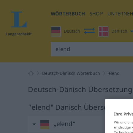
WÖRTERBUCH
SHOP
UNTERNE
Deutsch
Dänisch
Deutsch-Dänisch Wörterbuch
elend
Deutsch-Dänisch Übersetzung 
"elend" Dänisch Übersetzung
Ihre Priv
„elend“
Wir und un
eindeutige 
Technologie