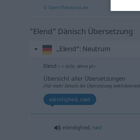
© OpenThesaurus.de
"Elend" Dänisch Übersetzung
„Elend“
: Neutrum
Elend
n
<
-(e)s
;
ohne pl
>
Übersicht aller Übersetzungen
(Für mehr Details die Übersetzung anklicken/an
elendighed, nød
elendighed,
nød