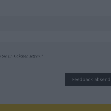
m Sie ein Häkchen setzen.*
Feedback absend