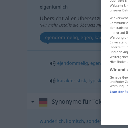
oder Ihre E
Webseite kli
eigentümlich
unserer Dat
Übersicht aller Übersetzungen
Wir verwend
kommunizier
(Für mehr Details die Übersetzung anklicken/an
der statist
immer auf I
ejendommelig, egen, karakteristisk,
Werbung die
Einverständ
jederzeit f
und den Anp
Weitergehen
Hier finden
ejendommelig
,
egen
Wir und 
Genaue Geol
karakteristisk
,
typisk
und/oder Zu
Werbung und
Liste der P
Synonyme für "eigentümli
wunderlich
,
komisch
,
sonderbar
,
ominös 