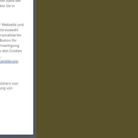
eren Rand der
den Sie in
er Webseite und
 Vorauswahl
sonalisierter
Button Ihr
Einwilligung
zu den Cookies
.
zerklärung
.
eichern von
sung von