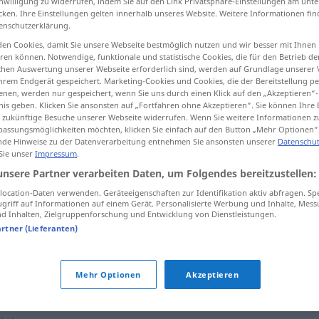
inwilligung zu widerrufen, indem Sie auf den Link Privatsphäre-Einstellungen am unt
cken. Ihre Einstellungen gelten innerhalb unseres Website. Weitere Informationen fin
enschutzerklärung.
en Cookies, damit Sie unsere Webseite bestmöglich nutzen und wir besser mit Ihnen
en können. Notwendige, funktionale und statistische Cookies, die für den Betrieb d
tippen)
ischen Auswertung unserer Webseite erforderlich sind, werden auf Grundlage unserer
hrem Endgerät gespeichert. Marketing-Cookies und Cookies, die der Bereitstellung per
 typisk
nen, werden nur gespeichert, wenn Sie uns durch einen Klick auf den „Akzeptieren“-
nis geben. Klicken Sie ansonsten auf „Fortfahren ohne Akzeptieren“. Sie können Ihre 
ür zukünftige Besuche unserer Webseite widerrufen. Wenn Sie weitere Informationen 
assungsmöglichkeiten möchten, klicken Sie einfach auf den Button „Mehr Optionen“
de Hinweise zu der Datenverarbeitung entnehmen Sie ansonsten unserer
Datenschut
 Sie unser
Impressum
.
eigentümlich
unsere Partner verarbeiten Daten, um Folgendes bereitzustellen:
ocation-Daten verwenden. Geräteeigenschaften zur Identifikation aktiv abfragen. Sp
eigentümlich
griff auf Informationen auf einem Gerät. Personalisierte Werbung und Inhalte, Mes
 Inhalten, Zielgruppenforschung und Entwicklung von Dienstleistungen.
artner (Lieferanten)
ch"
Mehr Optionen
Akzeptieren
(geh.)
,
ungewöhnlich
,
eigenartig
,
seltsam (unerklärlich)