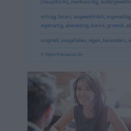
(Hauptform)
,
merkwürdig
,
außergewöhn
schräg
,
bizarr
,
ungewöhnlich
,
eigenwillig
eigenartig
,
aberwitzig
,
kurios
,
grotesk
,
ab
originell
,
ausgefallen
,
eigen
,
besonders
,
e
© OpenThesaurus.de