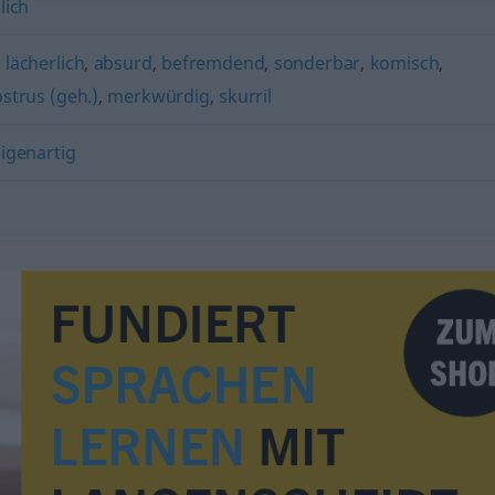
lich
,
lächerlich
,
absurd
,
befremdend
,
sonderbar
,
komisch
,
strus (geh.)
,
merkwürdig
,
skurril
igenartig