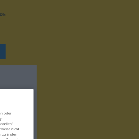
DE
en oder
g-
ustellen“
rweise nicht
en zu ändern