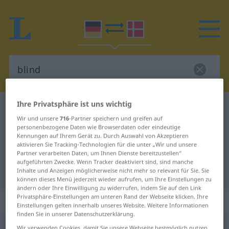
Ihre Privatsphäre ist uns wichtig
Deutsch-Dänisch Wörterbuch
blind
Wir und unsere
716
-Partner speichern und greifen auf
Deutsch-Dänisch Übersetzung für
personenbezogene Daten wie Browserdaten oder eindeutige
Kennungen auf Ihrem Gerät zu. Durch Auswahl von Akzeptieren
"blind"
aktivieren Sie Tracking-Technologien für die unter „Wir und unsere
Partner verarbeiten Daten, um Ihnen Dienste bereitzustellen“
aufgeführten Zwecke. Wenn Tracker deaktiviert sind, sind manche
"blind" Dänisch Übersetzung
Inhalte und Anzeigen möglicherweise nicht mehr so relevant für Sie. Sie
können dieses Menü jederzeit wieder aufrufen, um Ihre Einstellungen zu
ändern oder Ihre Einwilligung zu widerrufen, indem Sie auf den Link
Privatsphäre-Einstellungen am unteren Rand der Webseite klicken. Ihre
„blind“
Einstellungen gelten innerhalb unseres Website. Weitere Informationen
finden Sie in unserer Datenschutzerklärung.
blind
Wir verwenden Cookies, damit Sie unsere Webseite bestmöglich nutzen