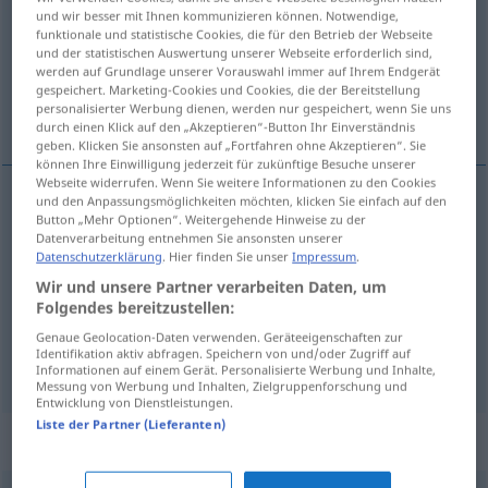
und wir besser mit Ihnen kommunizieren können. Notwendige,
funktionale und statistische Cookies, die für den Betrieb der Webseite
Übersicht aller Übersetzungen
und der statistischen Auswertung unserer Webseite erforderlich sind,
(Für mehr Details die Übersetzung anklicken/antippen)
werden auf Grundlage unserer Vorauswahl immer auf Ihrem Endgerät
gespeichert. Marketing-Cookies und Cookies, die der Bereitstellung
personalisierter Werbung dienen, werden nur gespeichert, wenn Sie uns
blind, uigennemsigtig, mat, anløben
durch einen Klick auf den „Akzeptieren“-Button Ihr Einverständnis
geben. Klicken Sie ansonsten auf „Fortfahren ohne Akzeptieren“. Sie
können Ihre Einwilligung jederzeit für zukünftige Besuche unserer
Webseite widerrufen. Wenn Sie weitere Informationen zu den Cookies
und den Anpassungsmöglichkeiten möchten, klicken Sie einfach auf den
Button „Mehr Optionen“. Weitergehende Hinweise zu der
blind
(
auf
på
)
blind
DAT
Datenverarbeitung entnehmen Sie ansonsten unserer
Datenschutzerklärung
. Hier finden Sie unser
Impressum
.
uigennemsigtig
,
mat
blind
Scheibe
Wir und unsere Partner verarbeiten Daten, um
Folgendes bereitzustellen:
anløben
blind
Spiegel
Genaue Geolocation-Daten verwenden. Geräteeigenschaften zur
Identifikation aktiv abfragen. Speichern von und/oder Zugriff auf
Informationen auf einem Gerät. Personalisierte Werbung und Inhalte,
Messung von Werbung und Inhalten, Zielgruppenforschung und
Entwicklung von Dienstleistungen.
Liste der Partner (Lieferanten)
Synonyme für "blind"