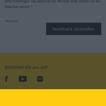
Bitte bestätigen Sie, dass Sie ein Mensch sind, indem Sie ein
Häkchen setzen.*
*Pflichtfeld
Feedback absenden
Besuchen Sie uns auf:
facebook
YouTube
Instagram