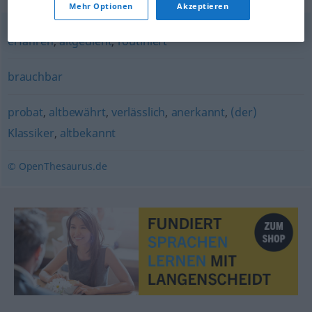
Mehr Optionen
Akzeptieren
erfahren
,
altgedient
,
routiniert
brauchbar
probat
,
altbewährt
,
verlässlich
,
anerkannt
,
(der)
Klassiker
,
altbekannt
© OpenThesaurus.de