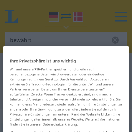
Ihre Privatsphäre ist uns wichtig
Deutsch-Dänisch Wörterbuch
bewährt
Wir und unsere
716
-Partner speichern und greifen auf
Deutsch-Dänisch Übersetzung für
personenbezogene Daten wie Browserdaten oder eindeutige
Kennungen auf Ihrem Gerät zu. Durch Auswahl von Akzeptieren
"bewährt"
aktivieren Sie Tracking-Technologien für die unter „Wir und unsere
Partner verarbeiten Daten, um Ihnen Dienste bereitzustellen“
aufgeführten Zwecke. Wenn Tracker deaktiviert sind, sind manche
"bewährt" Dänisch Übersetzung
Inhalte und Anzeigen möglicherweise nicht mehr so relevant für Sie. Sie
können dieses Menü jederzeit wieder aufrufen, um Ihre Einstellungen zu
ändern oder Ihre Einwilligung zu widerrufen, indem Sie auf den Link
„bewährt“
Privatsphäre-Einstellungen am unteren Rand der Webseite klicken. Ihre
Einstellungen gelten innerhalb unseres Website. Weitere Informationen
finden Sie in unserer Datenschutzerklärung.
bewährt
Wir verwenden Cookies, damit Sie unsere Webseite bestmöglich nutzen