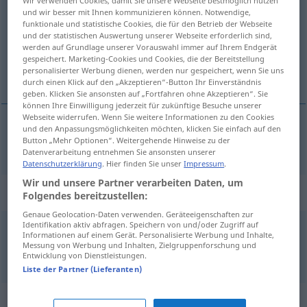
und wir besser mit Ihnen kommunizieren können. Notwendige,
Übersicht aller Übersetzungen
funktionale und statistische Cookies, die für den Betrieb der Webseite
und der statistischen Auswertung unserer Webseite erforderlich sind,
(Für mehr Details die Übersetzung anklicken/antippen)
werden auf Grundlage unserer Vorauswahl immer auf Ihrem Endgerät
gespeichert. Marketing-Cookies und Cookies, die der Bereitstellung
prøvet, sikker, pålidelig
personalisierter Werbung dienen, werden nur gespeichert, wenn Sie uns
durch einen Klick auf den „Akzeptieren“-Button Ihr Einverständnis
geben. Klicken Sie ansonsten auf „Fortfahren ohne Akzeptieren“. Sie
können Ihre Einwilligung jederzeit für zukünftige Besuche unserer
Webseite widerrufen. Wenn Sie weitere Informationen zu den Cookies
und den Anpassungsmöglichkeiten möchten, klicken Sie einfach auf den
Button „Mehr Optionen“. Weitergehende Hinweise zu der
(af)prøvet,
sikker
,
pålidelig
bewährt
Datenverarbeitung entnehmen Sie ansonsten unserer
Datenschutzerklärung
. Hier finden Sie unser
Impressum
.
Wir und unsere Partner verarbeiten Daten, um
Beispielsätze für "bewährt"
Folgendes bereitzustellen:
Genaue Geolocation-Daten verwenden. Geräteeigenschaften zur
Identifikation aktiv abfragen. Speichern von und/oder Zugriff auf
Informationen auf einem Gerät. Personalisierte Werbung und Inhalte,
es hat sich (gut) bewährt
Messung von Werbung und Inhalten, Zielgruppenforschung und
det har
vist
sig at
være
godt
Entwicklung von Dienstleistungen.
Liste der Partner (Lieferanten)
Synonyme für "bewährt"