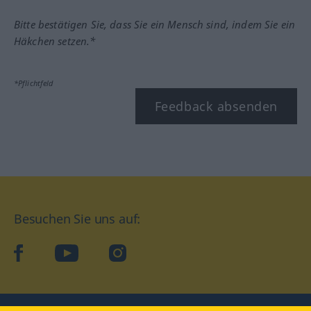
Bitte bestätigen Sie, dass Sie ein Mensch sind, indem Sie ein
Häkchen setzen.*
*Pflichtfeld
Feedback absenden
Besuchen Sie uns auf:
facebook
YouTube
Instagram