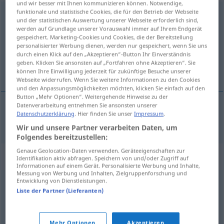
und wir besser mit Ihnen kommunizieren können. Notwendige,
funktionale und statistische Cookies, die für den Betrieb der Webseite
befriedigend
und der statistischen Auswertung unserer Webseite erforderlich sind,
werden auf Grundlage unserer Vorauswahl immer auf Ihrem Endgerät
Übersicht aller Übersetzungen
gespeichert. Marketing-Cookies und Cookies, die der Bereitstellung
personalisierter Werbung dienen, werden nur gespeichert, wenn Sie uns
(Für mehr Details die Übersetzung anklicken/antippen)
durch einen Klick auf den „Akzeptieren“-Button Ihr Einverständnis
geben. Klicken Sie ansonsten auf „Fortfahren ohne Akzeptieren“. Sie
tilfredsstillende
können Ihre Einwilligung jederzeit für zukünftige Besuche unserer
Webseite widerrufen. Wenn Sie weitere Informationen zu den Cookies
und den Anpassungsmöglichkeiten möchten, klicken Sie einfach auf den
Button „Mehr Optionen“. Weitergehende Hinweise zu der
Datenverarbeitung entnehmen Sie ansonsten unserer
Datenschutzerklärung
. Hier finden Sie unser
Impressum
.
tilfredsstillende
befriedigend
Wir und unsere Partner verarbeiten Daten, um
Folgendes bereitzustellen:
Genaue Geolocation-Daten verwenden. Geräteeigenschaften zur
Synonyme für "befriedigend"
Identifikation aktiv abfragen. Speichern von und/oder Zugriff auf
Informationen auf einem Gerät. Personalisierte Werbung und Inhalte,
Messung von Werbung und Inhalten, Zielgruppenforschung und
Entwicklung von Dienstleistungen.
gebührend
,
hinlänglich
,
hinreichend
,
ausreichend
,
Liste der Partner (Lieferanten)
genügend
Mehr Optionen
Akzeptieren