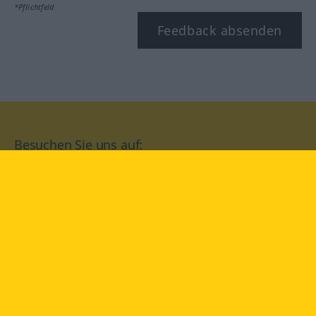
*Pflichtfeld
Feedback absenden
Besuchen Sie uns auf:
facebook
YouTube
Instagram
Langenscheidt
NUTZUNGSBEDINGUNGEN