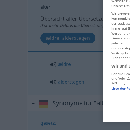
Webseite kli
unserer Dat
älter
Wir verwend
Übersicht aller Übersetzungen
kommunizier
der statist
(Für mehr Details die Übersetzung anklicken/an
immer auf I
Werbung die
ældre, alderstegen
Einverständ
jederzeit f
und den Anp
Weitergehen
Hier finden
ældre
Wir und 
Genaue Geol
und/oder Zu
alderstegen
Werbung und
Liste der P
Synonyme für "älter"
gesetzt