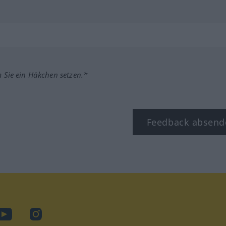
m Sie ein Häkchen setzen.*
Feedback absend
ook
YouTube
Instagram