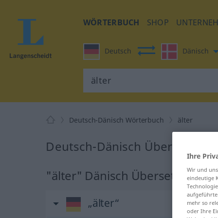
WÖRTERBUCH
SHOP
UNTERNE
Deutsch
Dänisch
Deutsch-Dänisch Wörterbuch
älter
Deutsch-Dänisch Übersetzung f
Ihre Priv
Wir und un
"älter" Dänisch Übersetzung
eindeutige 
Technologie
aufgeführte
„älter“
mehr so rel
oder Ihre E