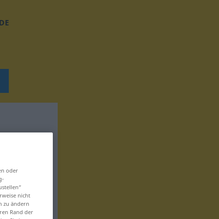
DE
en oder
g-
ustellen“
rweise nicht
en zu ändern
eren Rand der