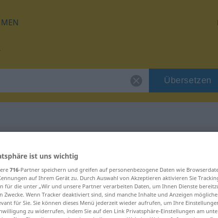
HMEN
Übersetzen
ür "älter"
atsphäre ist uns wichtig
sere
716
-Partner speichern und greifen auf personenbezogene Daten wie Browserdat
Kennungen auf Ihrem Gerät zu. Durch Auswahl von Akzeptieren aktivieren Sie Trackin
n für die unter „Wir und unsere Partner verarbeiten Daten, um Ihnen Dienste bereitz
n Zwecke. Wenn Tracker deaktiviert sind, sind manche Inhalte und Anzeigen mögliche
evant für Sie. Sie können dieses Menü jederzeit wieder aufrufen, um Ihre Einstellung
inwilligung zu widerrufen, indem Sie auf den Link Privatsphäre-Einstellungen am unt