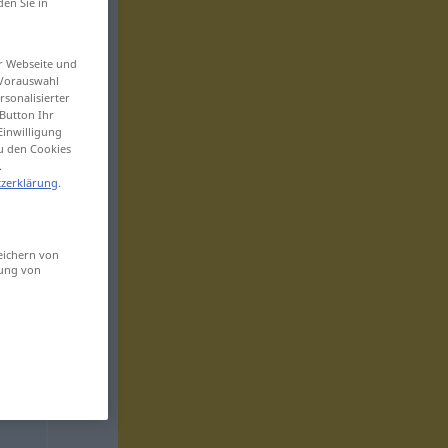
den Sie in
er Webseite und
 Vorauswahl
sonalisierter
Button Ihr
Einwilligung
zu den Cookies
.
zerklärung
.
eichern von
sung von