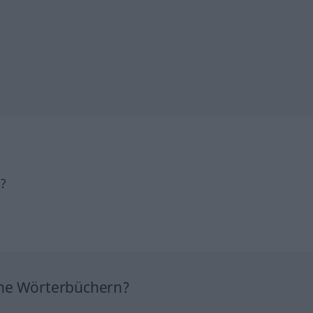
h?
ine Wörterbüchern?