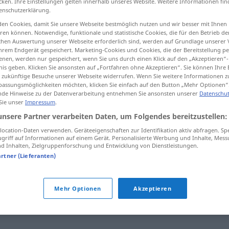
cken. Ihre Einstellungen gelten innerhalb unseres Website. Weitere Informationen fin
enschutzerklärung.
en Cookies, damit Sie unsere Webseite bestmöglich nutzen und wir besser mit Ihnen
en können. Notwendige, funktionale und statistische Cookies, die für den Betrieb d
ischen Auswertung unserer Webseite erforderlich sind, werden auf Grundlage unserer
tippen)
hrem Endgerät gespeichert. Marketing-Cookies und Cookies, die der Bereitstellung per
nen, werden nur gespeichert, wenn Sie uns durch einen Klick auf den „Akzeptieren“-
nis geben. Klicken Sie ansonsten auf „Fortfahren ohne Akzeptieren“. Sie können Ihre 
ür zukünftige Besuche unserer Webseite widerrufen. Wenn Sie weitere Informationen 
assungsmöglichkeiten möchten, klicken Sie einfach auf den Button „Mehr Optionen“
de Hinweise zu der Datenverarbeitung entnehmen Sie ansonsten unserer
Datenschut
 Sie unser
Impressum
.
älter
unsere Partner verarbeiten Daten, um Folgendes bereitzustellen:
ocation-Daten verwenden. Geräteeigenschaften zur Identifikation aktiv abfragen. Sp
griff auf Informationen auf einem Gerät. Personalisierte Werbung und Inhalte, Mes
älter
bejahrt
 Inhalten, Zielgruppenforschung und Entwicklung von Dienstleistungen.
artner (Lieferanten)
Mehr Optionen
Akzeptieren