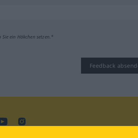
m Sie ein Häkchen setzen.*
Feedback absend
ook
YouTube
Instagram