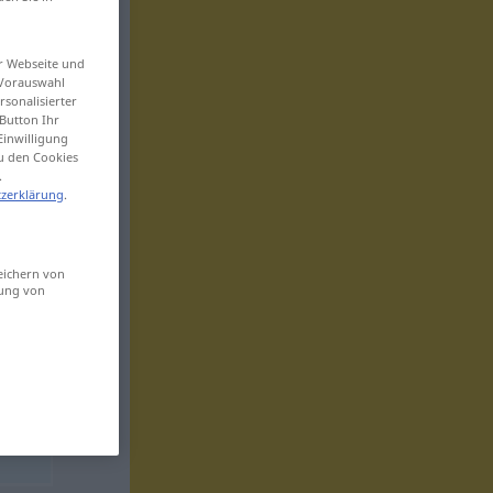
er Webseite und
 Vorauswahl
sonalisierter
Button Ihr
Einwilligung
zu den Cookies
.
zerklärung
.
eichern von
sung von