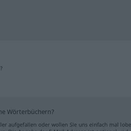
h?
ine Wörterbüchern?
hler aufgefallen oder wollen Sie uns einfach mal lob