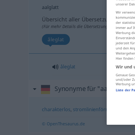
unserer Dat
aalglatt
Wir verwend
kommunizier
Übersicht aller Übersetzungen
der statist
(Für mehr Details die Übersetzung anklicken/an
immer auf I
Werbung die
Einverständ
åleglat
jederzeit f
und den Anp
Weitergehen
Hier finden
åleglat
Wir und 
Genaue Geol
und/oder Zu
Werbung und
Synonyme für "aalglatt"
Liste der P
charakterlos
,
stromlinienförmig (fig.)
,
sch
© OpenThesaurus.de