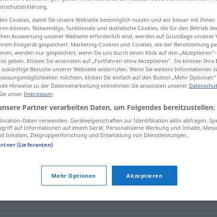
enschutzerklärung.
en Cookies, damit Sie unsere Webseite bestmöglich nutzen und wir besser mit Ihnen
en können. Notwendige, funktionale und statistische Cookies, die für den Betrieb d
ischen Auswertung unserer Webseite erforderlich sind, werden auf Grundlage unserer
tippen)
hrem Endgerät gespeichert. Marketing-Cookies und Cookies, die der Bereitstellung per
nen, werden nur gespeichert, wenn Sie uns durch einen Klick auf den „Akzeptieren“-
nis geben. Klicken Sie ansonsten auf „Fortfahren ohne Akzeptieren“. Sie können Ihre 
ür zukünftige Besuche unserer Webseite widerrufen. Wenn Sie weitere Informationen 
assungsmöglichkeiten möchten, klicken Sie einfach auf den Button „Mehr Optionen“
de Hinweise zu der Datenverarbeitung entnehmen Sie ansonsten unserer
Datenschut
 Sie unser
Impressum
.
aalglatt
unsere Partner verarbeiten Daten, um Folgendes bereitzustellen:
ocation-Daten verwenden. Geräteeigenschaften zur Identifikation aktiv abfragen. Sp
griff auf Informationen auf einem Gerät. Personalisierte Werbung und Inhalte, Mes
 Inhalten, Zielgruppenforschung und Entwicklung von Dienstleistungen.
artner (Lieferanten)
leimig (ugs.)
,
unkritisch
Mehr Optionen
Akzeptieren