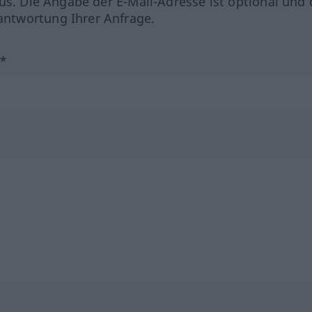
us. Die Angabe der E-Mail-Adresse ist optional und 
ntwortung Ihrer Anfrage.
?*