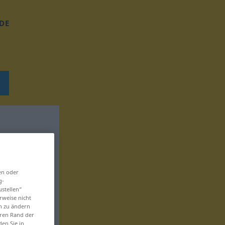
DE
en oder
g-
ustellen“
rweise nicht
en zu ändern
eren Rand der
den Sie in