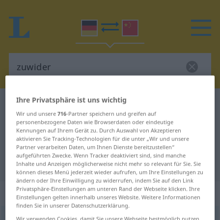
Ihre Privatsphäre ist uns wichtig
Deutsch-Chinesisch Wörterbuch
zuwider
Wir und unsere
716
-Partner speichern und greifen auf
Deutsch-Chinesisch Übersetzung
personenbezogene Daten wie Browserdaten oder eindeutige
Kennungen auf Ihrem Gerät zu. Durch Auswahl von Akzeptieren
für "zuwider"
aktivieren Sie Tracking-Technologien für die unter „Wir und unsere
Partner verarbeiten Daten, um Ihnen Dienste bereitzustellen“
aufgeführten Zwecke. Wenn Tracker deaktiviert sind, sind manche
"zuwider" Chinesisch Übersetzung
Inhalte und Anzeigen möglicherweise nicht mehr so relevant für Sie. Sie
können dieses Menü jederzeit wieder aufrufen, um Ihre Einstellungen zu
ändern oder Ihre Einwilligung zu widerrufen, indem Sie auf den Link
Privatsphäre-Einstellungen am unteren Rand der Webseite klicken. Ihre
„zuwider“
Einstellungen gelten innerhalb unseres Website. Weitere Informationen
finden Sie in unserer Datenschutzerklärung.
zuwider
Wir verwenden Cookies, damit Sie unsere Webseite bestmöglich nutzen