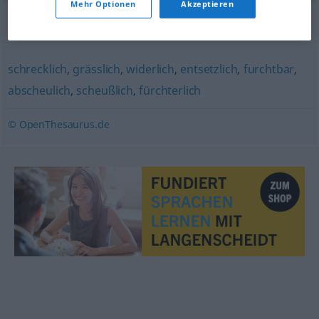
Mehr Optionen
Akzeptieren
Synonyme für "zuwider"
schrecklich
,
grässlich
,
widerlich
,
entsetzlich
,
furchtbar
,
abscheulich
,
scheußlich
,
fürchterlich
© OpenThesaurus.de