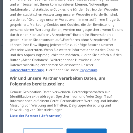
und wir besser mit Ihnen kommunizieren können. Notwendige,
funktionale und statistische Cookies, die für den Betrieb der Webseite
Übersicht aller Übersetzungen
und der statistischen Auswertung unserer Webseite erforderlich sind,
(Für mehr Details die Übersetzung anklicken/antippen)
werden auf Grundlage unserer Vorauswahl immer auf Ihrem Endgerät
gespeichert. Marketing-Cookies und Cookies, die der Bereitstellung
personalisierter Werbung dienen, werden nur gespeichert, wenn Sie uns
她很反感做这事
这道菜大败了他的胃口
durch einen Klick auf den „Akzeptieren“-Button Ihr Einverständnis
geben. Klicken Sie ansonsten auf „Fortfahren ohne Akzeptieren“. Sie
können Ihre Einwilligung jederzeit für zukünftige Besuche unserer
Webseite widerrufen. Wenn Sie weitere Informationen zu den Cookies
und den Anpassungsmöglichkeiten möchten, klicken Sie einfach auf den
Beispiele
Button „Mehr Optionen“. Weitergehende Hinweise zu der
Datenverarbeitung entnehmen Sie ansonsten unserer
es ist ihr zuwider, das zu
tun
Datenschutzerklärung
. Hier finden Sie unser
Impressum
.
[tā hěn fǎngǎn zuò zhèshì]
她很反感做这事
Wir und unsere Partner verarbeiten Daten, um
Folgendes bereitzustellen:
Genaue Geolocation-Daten verwenden. Geräteeigenschaften zur
diese
Speise
ist ihm zuwider
Identifikation aktiv abfragen. Speichern von und/oder Zugriff auf
Informationen auf einem Gerät. Personalisierte Werbung und Inhalte,
[zhèdào cài dàbàile tāde
这道菜大败了他的胃口
Messung von Werbung und Inhalten, Zielgruppenforschung und
Entwicklung von Dienstleistungen.
wèikǒu]
Liste der Partner (Lieferanten)