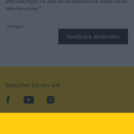
Bitte bestätigen Sie, dass Sie ein Mensch sind, indem Sie ein
Häkchen setzen.*
*Pflichtfeld
Feedback absenden
Besuchen Sie uns auf:
facebook
YouTube
Instagram