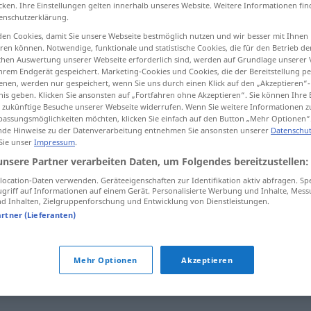
cken. Ihre Einstellungen gelten innerhalb unseres Website. Weitere Informationen fin
enschutzerklärung.
en Cookies, damit Sie unsere Webseite bestmöglich nutzen und wir besser mit Ihnen
en können. Notwendige, funktionale und statistische Cookies, die für den Betrieb d
tippen)
ischen Auswertung unserer Webseite erforderlich sind, werden auf Grundlage unserer
hrem Endgerät gespeichert. Marketing-Cookies und Cookies, die der Bereitstellung per
nen, werden nur gespeichert, wenn Sie uns durch einen Klick auf den „Akzeptieren“-
nis geben. Klicken Sie ansonsten auf „Fortfahren ohne Akzeptieren“. Sie können Ihre 
ür zukünftige Besuche unserer Webseite widerrufen. Wenn Sie weitere Informationen 
assungsmöglichkeiten möchten, klicken Sie einfach auf den Button „Mehr Optionen“
de Hinweise zu der Datenverarbeitung entnehmen Sie ansonsten unserer
Datenschut
 Sie unser
Impressum
.
zutreffen
stimmen
unsere Partner verarbeiten Daten, um Folgendes bereitzustellen:
ocation-Daten verwenden. Geräteeigenschaften zur Identifikation aktiv abfragen. Sp
griff auf Informationen auf einem Gerät. Personalisierte Werbung und Inhalte, Mes
zutreffen
gelten
 Inhalten, Zielgruppenforschung und Entwicklung von Dienstleistungen.
artner (Lieferanten)
Mehr Optionen
Akzeptieren