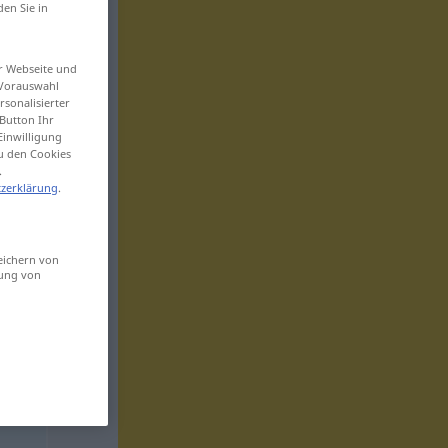
den Sie in
er Webseite und
 Vorauswahl
sonalisierter
Button Ihr
Einwilligung
zu den Cookies
.
zerklärung
.
eichern von
sung von