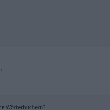
h?
ine Wörterbüchern?