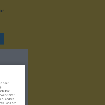
DE
en oder
g-
ustellen“
rweise nicht
en zu ändern
eren Rand der