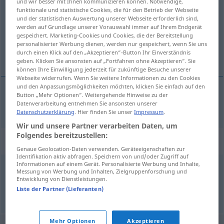
und wir besser mit Ihnen kommunizieren können. Notwendige,
funktionale und statistische Cookies, die für den Betrieb der Webseite
Übersicht aller Übersetzungen
und der statistischen Auswertung unserer Webseite erforderlich sind,
werden auf Grundlage unserer Vorauswahl immer auf Ihrem Endgerät
(Für mehr Details die Übersetzung anklicken/antippen)
gespeichert. Marketing-Cookies und Cookies, die der Bereitstellung
personalisierter Werbung dienen, werden nur gespeichert, wenn Sie uns
报 报纸
durch einen Klick auf den „Akzeptieren“-Button Ihr Einverständnis
geben. Klicken Sie ansonsten auf „Fortfahren ohne Akzeptieren“. Sie
können Ihre Einwilligung jederzeit für zukünftige Besuche unserer
Webseite widerrufen. Wenn Sie weitere Informationen zu den Cookies
und den Anpassungsmöglichkeiten möchten, klicken Sie einfach auf den
Button „Mehr Optionen“. Weitergehende Hinweise zu der
报
[bào]
,
报纸
[bàozhǐ]
Zeitung
Datenverarbeitung entnehmen Sie ansonsten unserer
Datenschutzerklärung
. Hier finden Sie unser
Impressum
.
Wir und unsere Partner verarbeiten Daten, um
Folgendes bereitzustellen:
Synonyme für "Zeitung"
Genaue Geolocation-Daten verwenden. Geräteeigenschaften zur
Identifikation aktiv abfragen. Speichern von und/oder Zugriff auf
Informationen auf einem Gerät. Personalisierte Werbung und Inhalte,
Messung von Werbung und Inhalten, Zielgruppenforschung und
Blatt
,
Heft
Entwicklung von Dienstleistungen.
Liste der Partner (Lieferanten)
© OpenThesaurus.de
Mehr Optionen
Akzeptieren