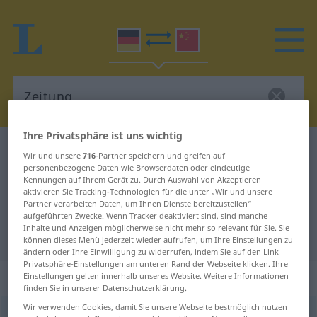
Ihre Privatsphäre ist uns wichtig
Deutsch-Chinesisch Wörterbuch
Zeitung
Wir und unsere
716
-Partner speichern und greifen auf
personenbezogene Daten wie Browserdaten oder eindeutige
Deutsch-Chinesisch Übersetzung
Kennungen auf Ihrem Gerät zu. Durch Auswahl von Akzeptieren
für "Zeitung"
aktivieren Sie Tracking-Technologien für die unter „Wir und unsere
Partner verarbeiten Daten, um Ihnen Dienste bereitzustellen“
aufgeführten Zwecke. Wenn Tracker deaktiviert sind, sind manche
Inhalte und Anzeigen möglicherweise nicht mehr so relevant für Sie. Sie
"Zeitung" Chinesisch Übersetzung
können dieses Menü jederzeit wieder aufrufen, um Ihre Einstellungen zu
ändern oder Ihre Einwilligung zu widerrufen, indem Sie auf den Link
Privatsphäre-Einstellungen am unteren Rand der Webseite klicken. Ihre
„Zeitung“
: Femininum
Einstellungen gelten innerhalb unseres Website. Weitere Informationen
finden Sie in unserer Datenschutzerklärung.
Wir verwenden Cookies, damit Sie unsere Webseite bestmöglich nutzen
Zeitung
f