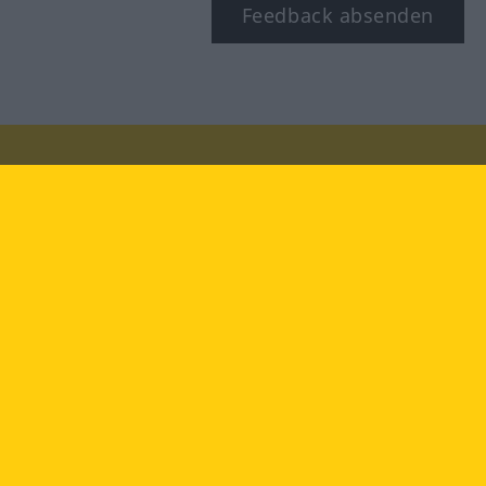
Feedback absenden
Besuchen Sie uns auf:
facebook
YouTube
Instagram
Langenscheidt
NUTZUNGSBEDINGUNGEN
DATENSCHUTZBESTIMMUNGEN