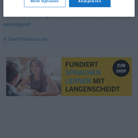
Mehr Optionen
Akzeptieren
betucht
,
potent (ugs.)
,
wohlhabend
,
reich (Hauptform)
,
vermögend
© OpenThesaurus.de