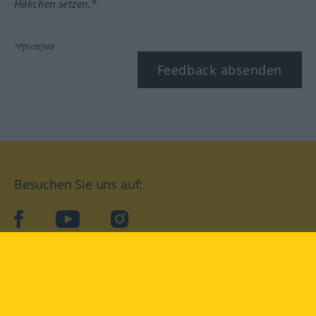
Häkchen setzen.*
*Pflichtfeld
Feedback absenden
Besuchen Sie uns auf:
facebook
YouTube
Instagram
Langenscheidt