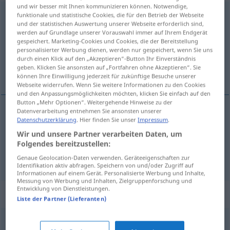
und wir besser mit Ihnen kommunizieren können. Notwendige,
zahlungskräftig
funktionale und statistische Cookies, die für den Betrieb der Webseite
und der statistischen Auswertung unserer Webseite erforderlich sind,
werden auf Grundlage unserer Vorauswahl immer auf Ihrem Endgerät
Übersicht aller Übersetzungen
gespeichert. Marketing-Cookies und Cookies, die der Bereitstellung
(Für mehr Details die Übersetzung anklicken/antippen)
personalisierter Werbung dienen, werden nur gespeichert, wenn Sie uns
durch einen Klick auf den „Akzeptieren“-Button Ihr Einverständnis
geben. Klicken Sie ansonsten auf „Fortfahren ohne Akzeptieren“. Sie
支付力强的
können Ihre Einwilligung jederzeit für zukünftige Besuche unserer
Webseite widerrufen. Wenn Sie weitere Informationen zu den Cookies
und den Anpassungsmöglichkeiten möchten, klicken Sie einfach auf den
Button „Mehr Optionen“. Weitergehende Hinweise zu der
Datenverarbeitung entnehmen Sie ansonsten unserer
Datenschutzerklärung
. Hier finden Sie unser
Impressum
.
支付力强的
[zhīfùlì qiángde]
zahlungskräftig
Wir und unsere Partner verarbeiten Daten, um
UMG
Folgendes bereitzustellen:
Genaue Geolocation-Daten verwenden. Geräteeigenschaften zur
Identifikation aktiv abfragen. Speichern von und/oder Zugriff auf
Informationen auf einem Gerät. Personalisierte Werbung und Inhalte,
Messung von Werbung und Inhalten, Zielgruppenforschung und
Entwicklung von Dienstleistungen.
Synonyme für "zahlungskräftig"
Liste der Partner (Lieferanten)
solvent
,
flüssig (ugs.)
,
zahlungsfähig
,
liquid