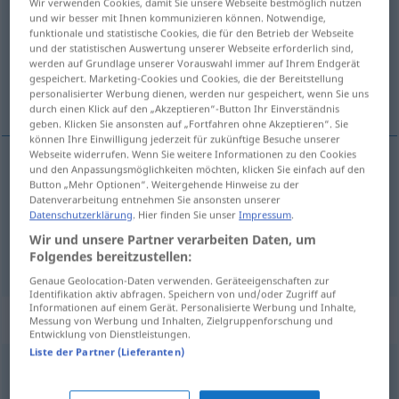
Wir verwenden Cookies, damit Sie unsere Webseite bestmöglich nutzen
und wir besser mit Ihnen kommunizieren können. Notwendige,
Übersicht aller Übersetzungen
funktionale und statistische Cookies, die für den Betrieb der Webseite
und der statistischen Auswertung unserer Webseite erforderlich sind,
(Für mehr Details die Übersetzung anklicken/antippen)
werden auf Grundlage unserer Vorauswahl immer auf Ihrem Endgerät
gespeichert. Marketing-Cookies und Cookies, die der Bereitstellung
温暖的, 热心的
personalisierter Werbung dienen, werden nur gespeichert, wenn Sie uns
durch einen Klick auf den „Akzeptieren“-Button Ihr Einverständnis
geben. Klicken Sie ansonsten auf „Fortfahren ohne Akzeptieren“. Sie
können Ihre Einwilligung jederzeit für zukünftige Besuche unserer
Webseite widerrufen. Wenn Sie weitere Informationen zu den Cookies
und den Anpassungsmöglichkeiten möchten, klicken Sie einfach auf den
温暖的
[wēnnuǎnde]
warm
Button „Mehr Optionen“. Weitergehende Hinweise zu der
Datenverarbeitung entnehmen Sie ansonsten unserer
Datenschutzerklärung
. Hier finden Sie unser
Impressum
.
热心的
[rèxīnde]
warm
herzlich
Wir und unsere Partner verarbeiten Daten, um
Folgendes bereitzustellen:
Genaue Geolocation-Daten verwenden. Geräteeigenschaften zur
Identifikation aktiv abfragen. Speichern von und/oder Zugriff auf
Informationen auf einem Gerät. Personalisierte Werbung und Inhalte,
Beispielsätze für "warm"
Messung von Werbung und Inhalten, Zielgruppenforschung und
Entwicklung von Dienstleistungen.
Liste der Partner (Lieferanten)
mollig
warm
暖洋洋的
[nuǎnyángyángde]