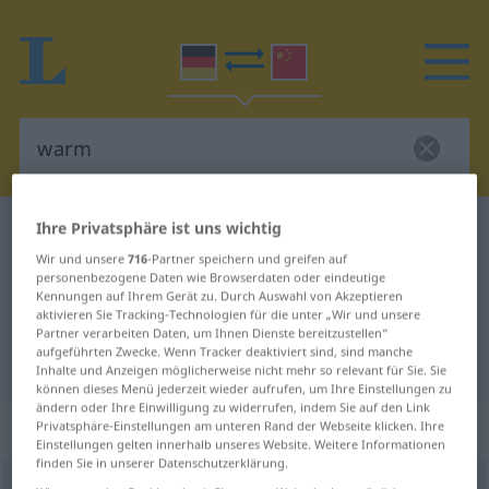
Ihre Privatsphäre ist uns wichtig
Deutsch-Chinesisch Wörterbuch
warm
Wir und unsere
716
-Partner speichern und greifen auf
Deutsch-Chinesisch Übersetzung
personenbezogene Daten wie Browserdaten oder eindeutige
für "warm"
Kennungen auf Ihrem Gerät zu. Durch Auswahl von Akzeptieren
aktivieren Sie Tracking-Technologien für die unter „Wir und unsere
Partner verarbeiten Daten, um Ihnen Dienste bereitzustellen“
aufgeführten Zwecke. Wenn Tracker deaktiviert sind, sind manche
"warm" Chinesisch Übersetzung
Inhalte und Anzeigen möglicherweise nicht mehr so relevant für Sie. Sie
können dieses Menü jederzeit wieder aufrufen, um Ihre Einstellungen zu
ändern oder Ihre Einwilligung zu widerrufen, indem Sie auf den Link
„warm“
Privatsphäre-Einstellungen am unteren Rand der Webseite klicken. Ihre
Einstellungen gelten innerhalb unseres Website. Weitere Informationen
finden Sie in unserer Datenschutzerklärung.
warm