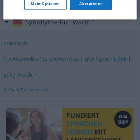
Mehr Optionen
Akzeptieren
Synonyme für "warm"
thermisch
homosexuell
,
andersherum (ugs.)
,
gleichgeschlechtlich
gütig
,
herzlich
© OpenThesaurus.de