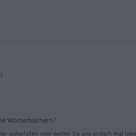
h?
ine Wörterbüchern?
hler aufgefallen oder wollen Sie uns einfach mal lob