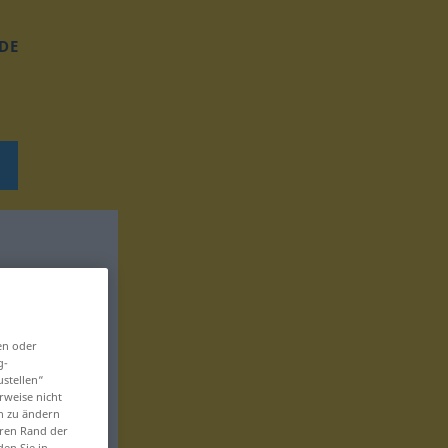
DE
en oder
g-
ustellen“
rweise nicht
en zu ändern
eren Rand der
den Sie in