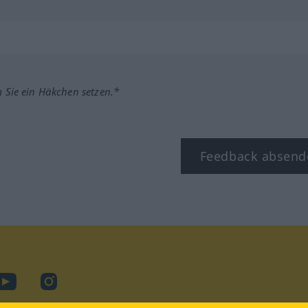
m Sie ein Häkchen setzen.*
Feedback absend
ook
YouTube
Instagram