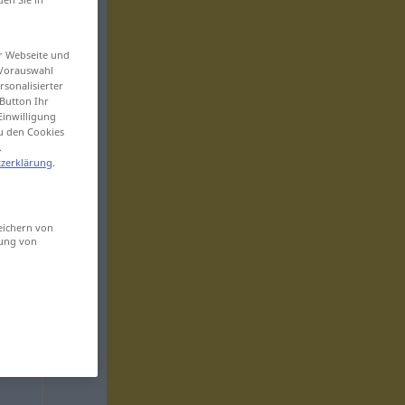
er Webseite und
 Vorauswahl
sonalisierter
Button Ihr
Einwilligung
zu den Cookies
.
zerklärung
.
eichern von
sung von