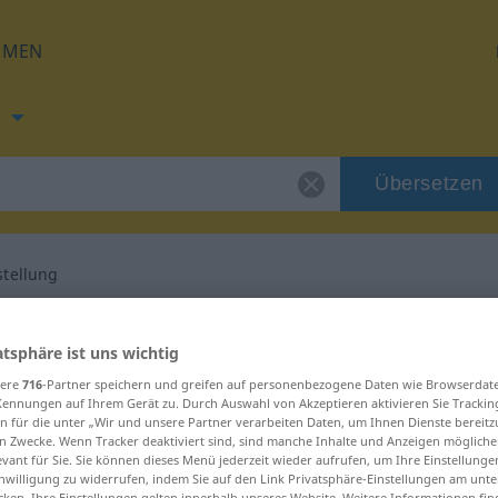
HMEN
h
Übersetzen
tellung
ng für "Wahnvorstellung"
atsphäre ist uns wichtig
sere
716
-Partner speichern und greifen auf personenbezogene Daten wie Browserdat
 Übersetzung
Kennungen auf Ihrem Gerät zu. Durch Auswahl von Akzeptieren aktivieren Sie Trackin
n für die unter „Wir und unsere Partner verarbeiten Daten, um Ihnen Dienste bereitz
n Zwecke. Wenn Tracker deaktiviert sind, sind manche Inhalte und Anzeigen mögliche
inum
evant für Sie. Sie können dieses Menü jederzeit wieder aufrufen, um Ihre Einstellung
inwilligung zu widerrufen, indem Sie auf den Link Privatsphäre-Einstellungen am unt
cken. Ihre Einstellungen gelten innerhalb unseres Website. Weitere Informationen fin