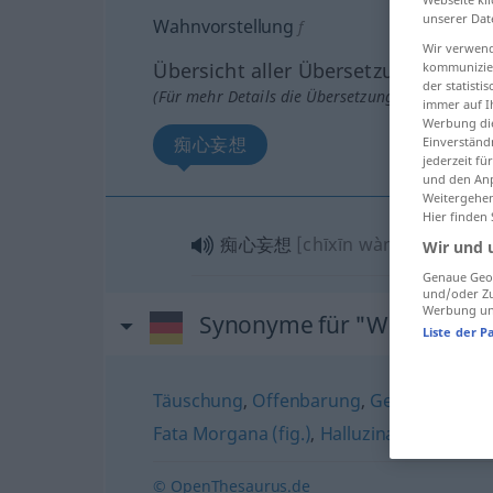
unserer Dat
Wahnvorstellung
f
Wir verwend
Übersicht aller Übersetzungen
kommunizier
der statist
(Für mehr Details die Übersetzung anklicken/an
immer auf I
Werbung die
痴心妄想
Einverständ
jederzeit f
und den Anp
Weitergehen
Hier finden
痴心妄想
[chīxīn wàngxiǎng]
Wir und 
Genaue Geol
und/oder Zu
Werbung und
Synonyme für "Wahnvorste
Liste der P
Täuschung
,
Offenbarung
,
Gesicht (oft Plu
Fata Morgana (fig.)
,
Halluzination
,
Illusio
© OpenThesaurus.de