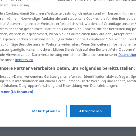
enschutzerklärung.
en Cookies, damit Sie unsere Webseite bestmöglich nutzen und wir besser mit Ihnen
en können. Notwendige, funktionale und statistische Cookies, die für den Betrieb d
ischen Auswertung unserer Webseite erforderlich sind, werden auf Grundlage unserer
tippen)
hrem Endgerät gespeichert. Marketing-Cookies und Cookies, die der Bereitstellung per
nen, werden nur gespeichert, wenn Sie uns durch einen Klick auf den „Akzeptieren“-
nis geben. Klicken Sie ansonsten auf „Fortfahren ohne Akzeptieren“. Sie können Ihre 
ür zukünftige Besuche unserer Webseite widerrufen. Wenn Sie weitere Informationen 
assungsmöglichkeiten möchten, klicken Sie einfach auf den Button „Mehr Optionen“
de Hinweise zu der Datenverarbeitung entnehmen Sie ansonsten unserer
Datenschut
 Sie unser
Impressum
.
Wahnvorstellung
unsere Partner verarbeiten Daten, um Folgendes bereitzustellen:
ocation-Daten verwenden. Geräteeigenschaften zur Identifikation aktiv abfragen. Sp
griff auf Informationen auf einem Gerät. Personalisierte Werbung und Inhalte, Mes
 Inhalten, Zielgruppenforschung und Entwicklung von Dienstleistungen.
llung"
artner (Lieferanten)
ral: Gesichte) (veraltet)
,
Vision
,
Hirngespinst (abwertend)
,
Mehr Optionen
Akzeptieren
n
,
Einbildung
,
Erscheinung
,
Trugbild
,
Selbsttäuschung