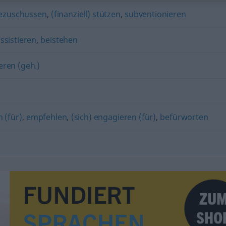
ezuschussen
,
(finanziell) stützen
,
subventionieren
ssistieren
,
beistehen
eren (geh.)
n (für)
,
empfehlen
,
(sich) engagieren (für)
,
befürworten