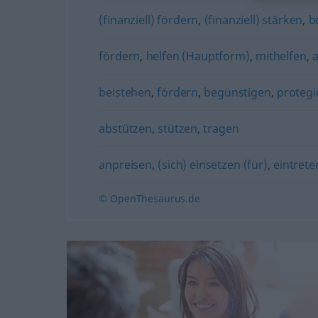
(finanziell) fördern
,
(finanziell) stärken
,
b
fördern
,
helfen (Hauptform)
,
mithelfen
,
a
beistehen
,
fördern
,
begünstigen
,
protegi
abstützen
,
stützen
,
tragen
anpreisen
,
(sich) einsetzen (für)
,
eintrete
© OpenThesaurus.de