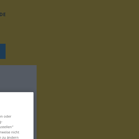
DE
en oder
g-
ustellen“
rweise nicht
en zu ändern