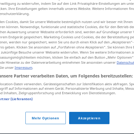
inwilligung zu widerrufen, indem Sie auf den Link Privatsphäre-Einstellungen am unt
cken. Ihre Einstellungen gelten innerhalb unseres Website. Weitere Informationen fin
enschutzerklärung.
en Cookies, damit Sie unsere Webseite bestmöglich nutzen und wir besser mit Ihnen
tippen)
en können. Notwendige, funktionale und statistische Cookies, die für den Betrieb d
ischen Auswertung unserer Webseite erforderlich sind, werden auf Grundlage unserer
hrem Endgerät gespeichert. Marketing-Cookies und Cookies, die der Bereitstellung per
nen, werden nur gespeichert, wenn Sie uns durch einen Klick auf den „Akzeptieren“-
nis geben. Klicken Sie ansonsten auf „Fortfahren ohne Akzeptieren“. Sie können Ihre 
ür zukünftige Besuche unserer Webseite widerrufen. Wenn Sie weitere Informationen 
assungsmöglichkeiten möchten, klicken Sie einfach auf den Button „Mehr Optionen“
de Hinweise zu der Datenverarbeitung entnehmen Sie ansonsten unserer
Datenschut
unterstützen
Person, Antrag
 Sie unser
Impressum
.
unsere Partner verarbeiten Daten, um Folgendes bereitzustellen:
unterstützen
finanziell
ocation-Daten verwenden. Geräteeigenschaften zur Identifikation aktiv abfragen. Sp
griff auf Informationen auf einem Gerät. Personalisierte Werbung und Inhalte, Mes
 Inhalten, Zielgruppenforschung und Entwicklung von Dienstleistungen.
artner (Lieferanten)
en"
Mehr Optionen
Akzeptieren
euen