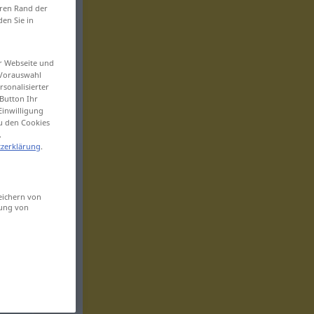
eren Rand der
den Sie in
er Webseite und
 Vorauswahl
sonalisierter
Button Ihr
Einwilligung
zu den Cookies
.
zerklärung
.
eichern von
sung von