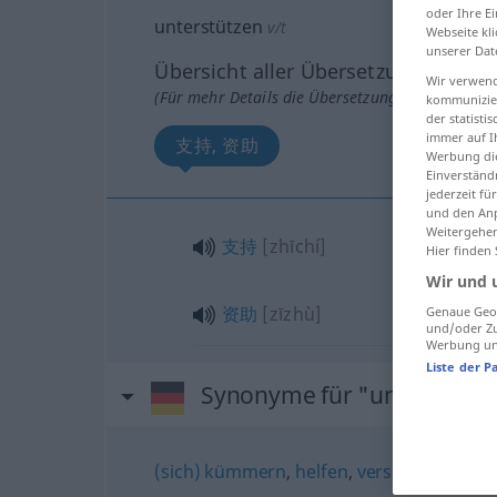
oder Ihre E
unterstützen
v/t
Webseite kli
unserer Dat
Übersicht aller Übersetzungen
Wir verwend
(Für mehr Details die Übersetzung anklicken/an
kommunizier
der statist
immer auf I
支持, 资助
Werbung die
Einverständ
jederzeit f
und den Anp
Weitergehen
支持
[zhīchí]
Hier finden
Wir und 
资助
[zīzhù]
Genaue Geol
und/oder Zu
Werbung und
Liste der P
Synonyme für "unterstütz
(sich) kümmern
,
helfen
,
versorgen
,
betr