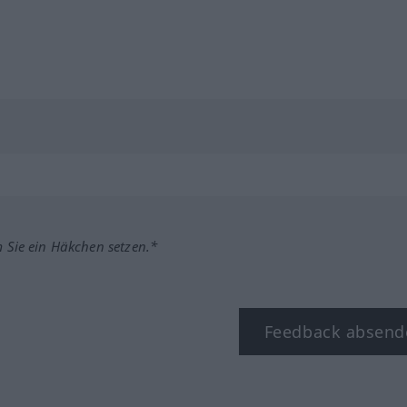
m Sie ein Häkchen setzen.*
Feedback absend