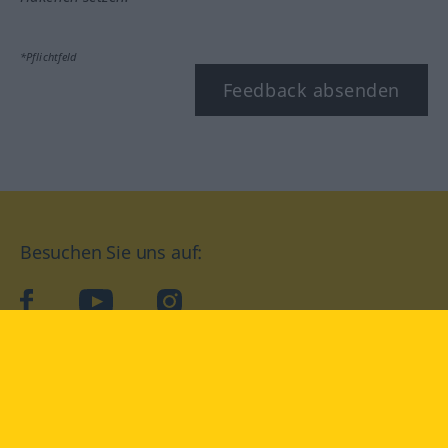
*Pflichtfeld
Feedback absenden
Besuchen Sie uns auf:
facebook
YouTube
Instagram
Langenscheidt