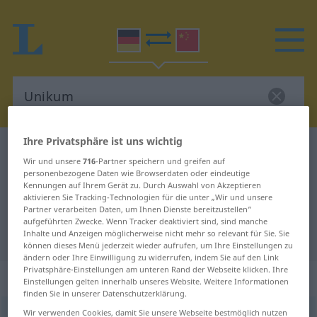
Ihre Privatsphäre ist uns wichtig
Deutsch-Chinesisch Wörterbuch
Unikum
Wir und unsere
716
-Partner speichern und greifen auf
Deutsch-Chinesisch Übersetzung
personenbezogene Daten wie Browserdaten oder eindeutige
Kennungen auf Ihrem Gerät zu. Durch Auswahl von Akzeptieren
für "Unikum"
aktivieren Sie Tracking-Technologien für die unter „Wir und unsere
Partner verarbeiten Daten, um Ihnen Dienste bereitzustellen“
aufgeführten Zwecke. Wenn Tracker deaktiviert sind, sind manche
Inhalte und Anzeigen möglicherweise nicht mehr so relevant für Sie. Sie
"Unikum" Chinesisch Übersetzung
können dieses Menü jederzeit wieder aufrufen, um Ihre Einstellungen zu
ändern oder Ihre Einwilligung zu widerrufen, indem Sie auf den Link
Privatsphäre-Einstellungen am unteren Rand der Webseite klicken. Ihre
„Unikum“
: Neutrum
Einstellungen gelten innerhalb unseres Website. Weitere Informationen
finden Sie in unserer Datenschutzerklärung.
Wir verwenden Cookies, damit Sie unsere Webseite bestmöglich nutzen
Unikum
n