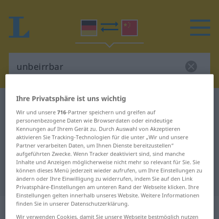
Ihre Privatsphäre ist uns wichtig
Deutsch-Chinesisch Wörterbuch
unbeirrbar
Wir und unsere
716
-Partner speichern und greifen auf
Deutsch-Chinesisch Übersetzung
personenbezogene Daten wie Browserdaten oder eindeutige
Kennungen auf Ihrem Gerät zu. Durch Auswahl von Akzeptieren
für "unbeirrbar"
aktivieren Sie Tracking-Technologien für die unter „Wir und unsere
Partner verarbeiten Daten, um Ihnen Dienste bereitzustellen“
aufgeführten Zwecke. Wenn Tracker deaktiviert sind, sind manche
"unbeirrbar" Chinesisch
Inhalte und Anzeigen möglicherweise nicht mehr so relevant für Sie. Sie
können dieses Menü jederzeit wieder aufrufen, um Ihre Einstellungen zu
Übersetzung
ändern oder Ihre Einwilligung zu widerrufen, indem Sie auf den Link
Privatsphäre-Einstellungen am unteren Rand der Webseite klicken. Ihre
Einstellungen gelten innerhalb unseres Website. Weitere Informationen
finden Sie in unserer Datenschutzerklärung.
„unbeirrbar“
: Adjektiv
Wir verwenden Cookies, damit Sie unsere Webseite bestmöglich nutzen