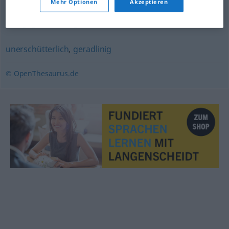
Mehr Optionen
Akzeptieren
stetig
,
gleichmäßig
unerschütterlich
,
geradlinig
© OpenThesaurus.de