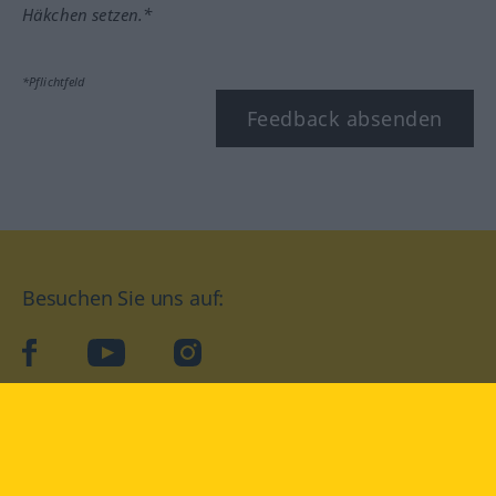
Häkchen setzen.*
*Pflichtfeld
Feedback absenden
Besuchen Sie uns auf:
facebook
YouTube
Instagram
Langenscheidt