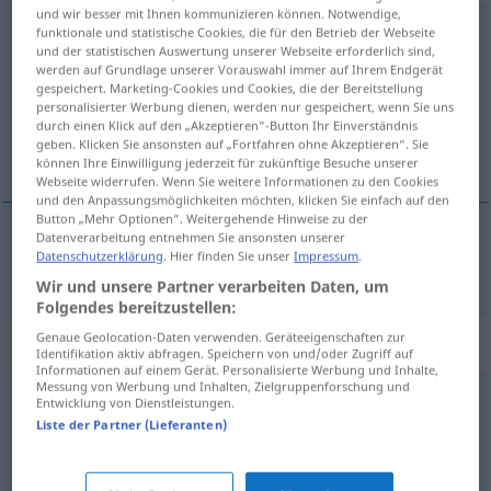
und wir besser mit Ihnen kommunizieren können. Notwendige,
unbeirrbar
adj
funktionale und statistische Cookies, die für den Betrieb der Webseite
und der statistischen Auswertung unserer Webseite erforderlich sind,
werden auf Grundlage unserer Vorauswahl immer auf Ihrem Endgerät
Übersicht aller Übersetzungen
gespeichert. Marketing-Cookies und Cookies, die der Bereitstellung
(Für mehr Details die Übersetzung anklicken/antippen)
personalisierter Werbung dienen, werden nur gespeichert, wenn Sie uns
durch einen Klick auf den „Akzeptieren“-Button Ihr Einverständnis
geben. Klicken Sie ansonsten auf „Fortfahren ohne Akzeptieren“. Sie
毫不动摇
können Ihre Einwilligung jederzeit für zukünftige Besuche unserer
Webseite widerrufen. Wenn Sie weitere Informationen zu den Cookies
und den Anpassungsmöglichkeiten möchten, klicken Sie einfach auf den
Button „Mehr Optionen“. Weitergehende Hinweise zu der
Datenverarbeitung entnehmen Sie ansonsten unserer
Datenschutzerklärung
. Hier finden Sie unser
Impressum
.
毫不动摇
[háobù dòngyáo]
unbeirrbar
Wir und unsere Partner verarbeiten Daten, um
Folgendes bereitzustellen:
Genaue Geolocation-Daten verwenden. Geräteeigenschaften zur
Synonyme für "unbeirrbar"
Identifikation aktiv abfragen. Speichern von und/oder Zugriff auf
Informationen auf einem Gerät. Personalisierte Werbung und Inhalte,
Messung von Werbung und Inhalten, Zielgruppenforschung und
Entwicklung von Dienstleistungen.
konsequent
,
beharrlich
,
unbeirrt
,
standhaft
,
Liste der Partner (Lieferanten)
unerschütterlich
,
unnachgiebig
,
unbeugsam
,
kompromisslos