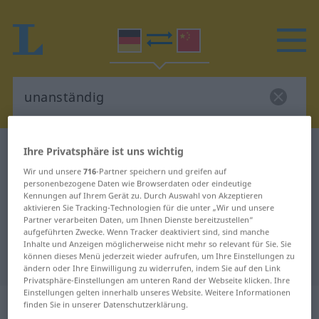
Deutsch-Chinesisch Wörterbuch
unanständig
Ihre Privatsphäre ist uns wichtig
Deutsch-Chinesisch Übersetzung
Wir und unsere
716
-Partner speichern und greifen auf
personenbezogene Daten wie Browserdaten oder eindeutige
für "unanständig"
Kennungen auf Ihrem Gerät zu. Durch Auswahl von Akzeptieren
aktivieren Sie Tracking-Technologien für die unter „Wir und unsere
Partner verarbeiten Daten, um Ihnen Dienste bereitzustellen“
aufgeführten Zwecke. Wenn Tracker deaktiviert sind, sind manche
"unanständig" Chinesisch
Inhalte und Anzeigen möglicherweise nicht mehr so relevant für Sie. Sie
können dieses Menü jederzeit wieder aufrufen, um Ihre Einstellungen zu
Übersetzung
ändern oder Ihre Einwilligung zu widerrufen, indem Sie auf den Link
Privatsphäre-Einstellungen am unteren Rand der Webseite klicken. Ihre
Einstellungen gelten innerhalb unseres Website. Weitere Informationen
„unanständig“
: Adjektiv
finden Sie in unserer Datenschutzerklärung.