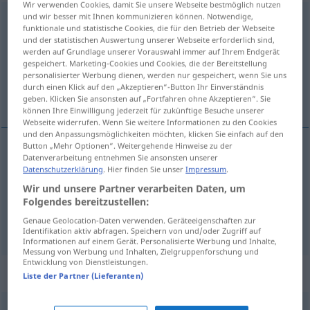
Wir verwenden Cookies, damit Sie unsere Webseite bestmöglich nutzen
und wir besser mit Ihnen kommunizieren können. Notwendige,
unanständig
adj
funktionale und statistische Cookies, die für den Betrieb der Webseite
und der statistischen Auswertung unserer Webseite erforderlich sind,
Übersicht aller Übersetzungen
werden auf Grundlage unserer Vorauswahl immer auf Ihrem Endgerät
gespeichert. Marketing-Cookies und Cookies, die der Bereitstellung
(Für mehr Details die Übersetzung anklicken/antippen)
personalisierter Werbung dienen, werden nur gespeichert, wenn Sie uns
durch einen Klick auf den „Akzeptieren“-Button Ihr Einverständnis
不正经的, 不正派的
geben. Klicken Sie ansonsten auf „Fortfahren ohne Akzeptieren“. Sie
können Ihre Einwilligung jederzeit für zukünftige Besuche unserer
Webseite widerrufen. Wenn Sie weitere Informationen zu den Cookies
und den Anpassungsmöglichkeiten möchten, klicken Sie einfach auf den
Button „Mehr Optionen“. Weitergehende Hinweise zu der
Datenverarbeitung entnehmen Sie ansonsten unserer
不正经的
[bù zhèngjingde]
unanständig
Witz
Datenschutzerklärung
. Hier finden Sie unser
Impressum
.
Wir und unsere Partner verarbeiten Daten, um
不正派的
[bù zhèngpàide]
unanständig
Folgendes bereitzustellen:
Genaue Geolocation-Daten verwenden. Geräteeigenschaften zur
Personen, Verhalten
Identifikation aktiv abfragen. Speichern von und/oder Zugriff auf
Informationen auf einem Gerät. Personalisierte Werbung und Inhalte,
Messung von Werbung und Inhalten, Zielgruppenforschung und
Entwicklung von Dienstleistungen.
Synonyme für "unanständig"
Liste der Partner (Lieferanten)