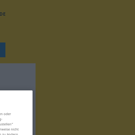
DE
en oder
g-
ustellen“
rweise nicht
en zu ändern