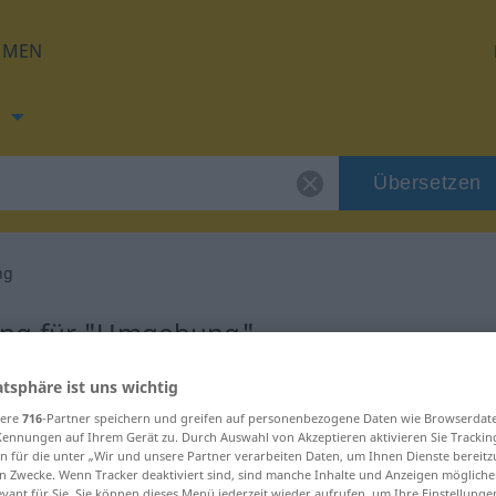
HMEN
h
Übersetzen
ng
ung für "Umgebung"
atsphäre ist uns wichtig
etzung
sere
716
-Partner speichern und greifen auf personenbezogene Daten wie Browserdat
Kennungen auf Ihrem Gerät zu. Durch Auswahl von Akzeptieren aktivieren Sie Trackin
n für die unter „Wir und unsere Partner verarbeiten Daten, um Ihnen Dienste bereitz
n Zwecke. Wenn Tracker deaktiviert sind, sind manche Inhalte und Anzeigen mögliche
evant für Sie. Sie können dieses Menü jederzeit wieder aufrufen, um Ihre Einstellung