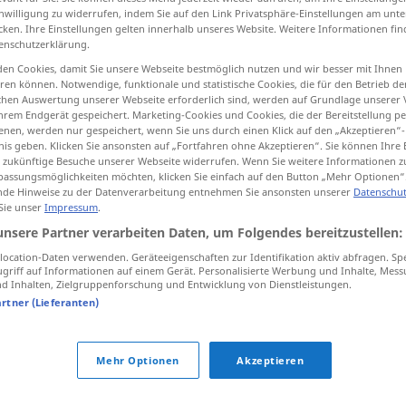
inwilligung zu widerrufen, indem Sie auf den Link Privatsphäre-Einstellungen am unt
cken. Ihre Einstellungen gelten innerhalb unseres Website. Weitere Informationen fin
enschutzerklärung.
en Cookies, damit Sie unsere Webseite bestmöglich nutzen und wir besser mit Ihnen
tippen)
en können. Notwendige, funktionale und statistische Cookies, die für den Betrieb d
ischen Auswertung unserer Webseite erforderlich sind, werden auf Grundlage unserer
hrem Endgerät gespeichert. Marketing-Cookies und Cookies, die der Bereitstellung per
nen, werden nur gespeichert, wenn Sie uns durch einen Klick auf den „Akzeptieren“-
nis geben. Klicken Sie ansonsten auf „Fortfahren ohne Akzeptieren“. Sie können Ihre 
ür zukünftige Besuche unserer Webseite widerrufen. Wenn Sie weitere Informationen 
assungsmöglichkeiten möchten, klicken Sie einfach auf den Button „Mehr Optionen“
de Hinweise zu der Datenverarbeitung entnehmen Sie ansonsten unserer
Datenschut
Umgebung
 Sie unser
Impressum
.
unsere Partner verarbeiten Daten, um Folgendes bereitzustellen:
Umgebung
Milieu
ocation-Daten verwenden. Geräteeigenschaften zur Identifikation aktiv abfragen. Sp
griff auf Informationen auf einem Gerät. Personalisierte Werbung und Inhalte, Mes
 Inhalten, Zielgruppenforschung und Entwicklung von Dienstleistungen.
artner (Lieferanten)
unmittelbare Umgebung
Mehr Optionen
Akzeptieren
"