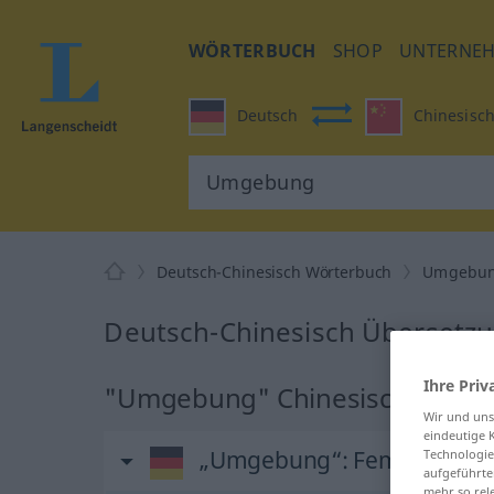
WÖRTERBUCH
SHOP
UNTERNE
Deutsch
Chinesisc
Deutsch-Chinesisch Wörterbuch
Umgebu
Deutsch-Chinesisch Übersetz
Ihre Priv
"Umgebung" Chinesisch Übers
Wir und un
eindeutige 
„Umgebung“
: Femininum
Technologie
aufgeführte
mehr so rel