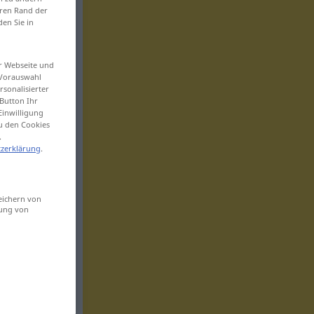
eren Rand der
den Sie in
er Webseite und
 Vorauswahl
sonalisierter
Button Ihr
Einwilligung
zu den Cookies
.
zerklärung
.
eichern von
sung von