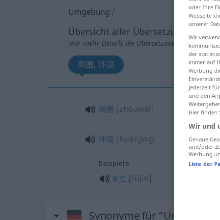
oder Ihre E
Umgebung
f
Webseite kli
unserer Dat
Übersicht aller Übersetzungen
Wir verwend
(Für mehr Details die Übersetzung anklicken/an
kommunizier
der statist
immer auf I
周围, 环境
Werbung die
Einverständ
jederzeit f
und den Anp
Weitergehen
周围
[zhōuwéi]
Hier finden
Wir und 
环境
[huánjìng]
Genaue Geol
und/oder Zu
Werbung und
Beispiele
Liste der P
[fùjìn]
附近
Synonyme für "Umgebung