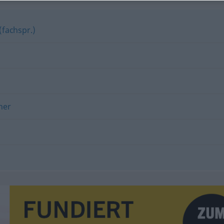
(fachspr.)
ner