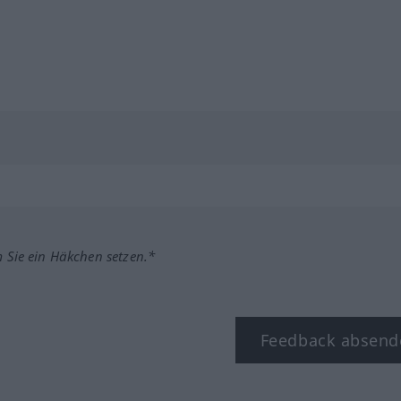
m Sie ein Häkchen setzen.*
Feedback absend