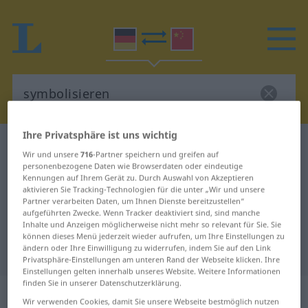
Ihre Privatsphäre ist uns wichtig
Deutsch-Chinesisch Wörterbuch
symbolisieren
Wir und unsere
716
-Partner speichern und greifen auf
Deutsch-Chinesisch Übersetzung
personenbezogene Daten wie Browserdaten oder eindeutige
Kennungen auf Ihrem Gerät zu. Durch Auswahl von Akzeptieren
für "symbolisieren"
aktivieren Sie Tracking-Technologien für die unter „Wir und unsere
Partner verarbeiten Daten, um Ihnen Dienste bereitzustellen“
aufgeführten Zwecke. Wenn Tracker deaktiviert sind, sind manche
Inhalte und Anzeigen möglicherweise nicht mehr so relevant für Sie. Sie
"symbolisieren" Chinesisch
können dieses Menü jederzeit wieder aufrufen, um Ihre Einstellungen zu
ändern oder Ihre Einwilligung zu widerrufen, indem Sie auf den Link
Übersetzung
Privatsphäre-Einstellungen am unteren Rand der Webseite klicken. Ihre
Einstellungen gelten innerhalb unseres Website. Weitere Informationen
finden Sie in unserer Datenschutzerklärung.
„symbolisieren“
: transitives Verb
Wir verwenden Cookies, damit Sie unsere Webseite bestmöglich nutzen