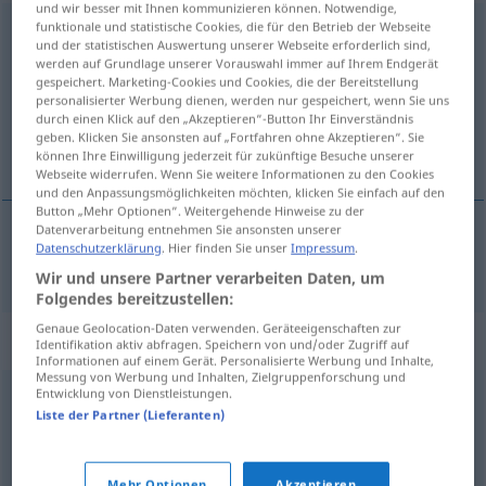
und wir besser mit Ihnen kommunizieren können. Notwendige,
funktionale und statistische Cookies, die für den Betrieb der Webseite
symbolisieren
v/t
und der statistischen Auswertung unserer Webseite erforderlich sind,
werden auf Grundlage unserer Vorauswahl immer auf Ihrem Endgerät
Übersicht aller Übersetzungen
gespeichert. Marketing-Cookies und Cookies, die der Bereitstellung
(Für mehr Details die Übersetzung anklicken/antippen)
personalisierter Werbung dienen, werden nur gespeichert, wenn Sie uns
durch einen Klick auf den „Akzeptieren“-Button Ihr Einverständnis
geben. Klicken Sie ansonsten auf „Fortfahren ohne Akzeptieren“. Sie
象征
können Ihre Einwilligung jederzeit für zukünftige Besuche unserer
Webseite widerrufen. Wenn Sie weitere Informationen zu den Cookies
und den Anpassungsmöglichkeiten möchten, klicken Sie einfach auf den
Button „Mehr Optionen“. Weitergehende Hinweise zu der
Datenverarbeitung entnehmen Sie ansonsten unserer
Datenschutzerklärung
. Hier finden Sie unser
Impressum
.
象征
[xiàngzhēn]
symbolisieren
Wir und unsere Partner verarbeiten Daten, um
Folgendes bereitzustellen:
Genaue Geolocation-Daten verwenden. Geräteeigenschaften zur
Synonyme für "symbolisieren"
Identifikation aktiv abfragen. Speichern von und/oder Zugriff auf
Informationen auf einem Gerät. Personalisierte Werbung und Inhalte,
Messung von Werbung und Inhalten, Zielgruppenforschung und
Entwicklung von Dienstleistungen.
verkörpern
,
repräsentieren
,
versinnbildlichen
Liste der Partner (Lieferanten)
versinnbildlichen
,
verkörpern
,
vertreten
Mehr Optionen
Akzeptieren