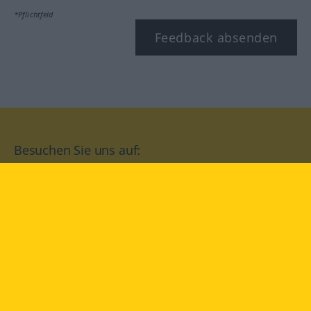
*Pflichtfeld
Feedback absenden
Besuchen Sie uns auf:
facebook
YouTube
Instagram
Langenscheidt
NUTZUNGSBEDINGUNGEN