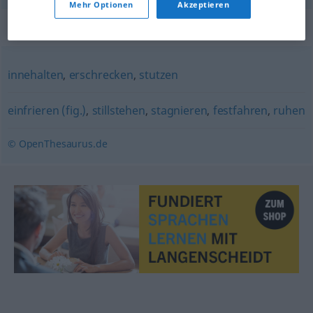
Mehr Optionen
Akzeptieren
Synonyme für "stocken"
innehalten
,
erschrecken
,
stutzen
einfrieren (fig.)
,
stillstehen
,
stagnieren
,
festfahren
,
ruhen
© OpenThesaurus.de