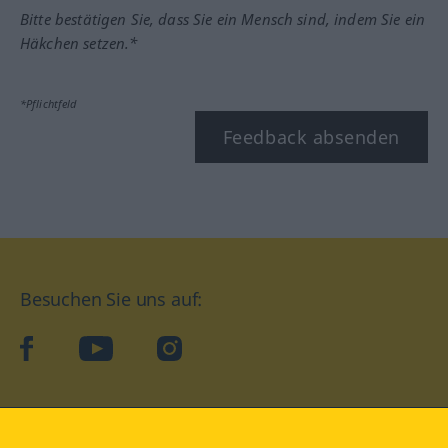
Bitte bestätigen Sie, dass Sie ein Mensch sind, indem Sie ein
Häkchen setzen.*
*Pflichtfeld
Feedback absenden
Besuchen Sie uns auf:
facebook
YouTube
Instagram