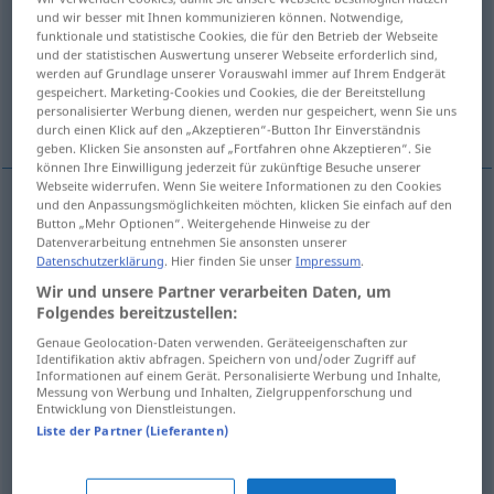
und wir besser mit Ihnen kommunizieren können. Notwendige,
funktionale und statistische Cookies, die für den Betrieb der Webseite
Übersicht aller Übersetzungen
und der statistischen Auswertung unserer Webseite erforderlich sind,
(Für mehr Details die Übersetzung anklicken/antippen)
werden auf Grundlage unserer Vorauswahl immer auf Ihrem Endgerät
gespeichert. Marketing-Cookies und Cookies, die der Bereitstellung
personalisierter Werbung dienen, werden nur gespeichert, wenn Sie uns
停顿, 阻塞, 停滞不前, 顿住
durch einen Klick auf den „Akzeptieren“-Button Ihr Einverständnis
geben. Klicken Sie ansonsten auf „Fortfahren ohne Akzeptieren“. Sie
können Ihre Einwilligung jederzeit für zukünftige Besuche unserer
Webseite widerrufen. Wenn Sie weitere Informationen zu den Cookies
und den Anpassungsmöglichkeiten möchten, klicken Sie einfach auf den
Button „Mehr Optionen“. Weitergehende Hinweise zu der
停顿
[tíngdùn]
stocken
stillstehen
Datenverarbeitung entnehmen Sie ansonsten unserer
Datenschutzerklärung
. Hier finden Sie unser
Impressum
.
阻塞
[zǔsāi]
stocken
Verkehr
Wir und unsere Partner verarbeiten Daten, um
Folgendes bereitzustellen:
停滞不前
[tíngzhì bùqián]
stocken
Genaue Geolocation-Daten verwenden. Geräteeigenschaften zur
Identifikation aktiv abfragen. Speichern von und/oder Zugriff auf
Verhandlungen
Informationen auf einem Gerät. Personalisierte Werbung und Inhalte,
Messung von Werbung und Inhalten, Zielgruppenforschung und
Entwicklung von Dienstleistungen.
顿住
[dùnzhù]
stocken
beim Sprechen
Liste der Partner (Lieferanten)