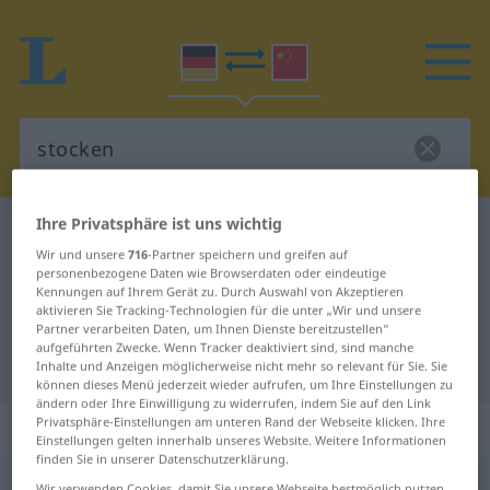
Ihre Privatsphäre ist uns wichtig
Deutsch-Chinesisch Wörterbuch
stocken
Wir und unsere
716
-Partner speichern und greifen auf
Deutsch-Chinesisch Übersetzung
personenbezogene Daten wie Browserdaten oder eindeutige
Kennungen auf Ihrem Gerät zu. Durch Auswahl von Akzeptieren
für "stocken"
aktivieren Sie Tracking-Technologien für die unter „Wir und unsere
Partner verarbeiten Daten, um Ihnen Dienste bereitzustellen“
aufgeführten Zwecke. Wenn Tracker deaktiviert sind, sind manche
"stocken" Chinesisch Übersetzung
Inhalte und Anzeigen möglicherweise nicht mehr so relevant für Sie. Sie
können dieses Menü jederzeit wieder aufrufen, um Ihre Einstellungen zu
ändern oder Ihre Einwilligung zu widerrufen, indem Sie auf den Link
Privatsphäre-Einstellungen am unteren Rand der Webseite klicken. Ihre
„stocken“
: intransitives Verb
Einstellungen gelten innerhalb unseres Website. Weitere Informationen
finden Sie in unserer Datenschutzerklärung.
stocken
v/i
Wir verwenden Cookies, damit Sie unsere Webseite bestmöglich nutzen