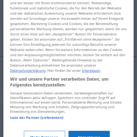
und wir besser mit Ihnen kommunizieren können. Notwendige,
funktionale und statistische Cookies, die für den Betrieb der Webseite
spezifisch
und der statistischen Auswertung unserer Webseite erforderlich sind,
werden auf Grundlage unserer Vorauswahl immer auf Ihrem Endgerät
Übersicht aller Übersetzungen
gespeichert. Marketing-Cookies und Cookies, die der Bereitstellung
(Für mehr Details die Übersetzung anklicken/antippen)
personalisierter Werbung dienen, werden nur gespeichert, wenn Sie uns
durch einen Klick auf den „Akzeptieren“-Button Ihr Einverständnis
geben. Klicken Sie ansonsten auf „Fortfahren ohne Akzeptieren“. Sie
特有的 特定的
können Ihre Einwilligung jederzeit für zukünftige Besuche unserer
Webseite widerrufen. Wenn Sie weitere Informationen zu den Cookies
und den Anpassungsmöglichkeiten möchten, klicken Sie einfach auf den
Button „Mehr Optionen“. Weitergehende Hinweise zu der
Datenverarbeitung entnehmen Sie ansonsten unserer
Datenschutzerklärung
. Hier finden Sie unser
Impressum
.
特有的
[tèyǒude]
, 特定的
[tèdìngde]
spezifisch
Wir und unsere Partner verarbeiten Daten, um
Folgendes bereitzustellen:
Genaue Geolocation-Daten verwenden. Geräteeigenschaften zur
Synonyme für "spezifisch"
Identifikation aktiv abfragen. Speichern von und/oder Zugriff auf
Informationen auf einem Gerät. Personalisierte Werbung und Inhalte,
Messung von Werbung und Inhalten, Zielgruppenforschung und
Entwicklung von Dienstleistungen.
bestimmt
,
eigen
,
eindeutig
,
charakteristisch
Liste der Partner (Lieferanten)
präzise