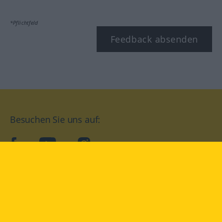
*Pflichtfeld
Feedback absenden
Besuchen Sie uns auf:
facebook
YouTube
Instagram
Langenscheidt