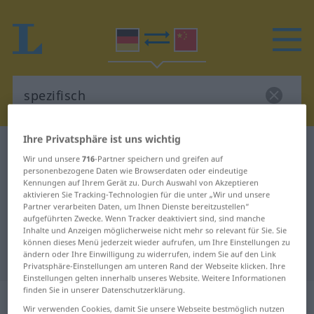
Ihre Privatsphäre ist uns wichtig
Deutsch-Chinesisch Wörterbuch
spezifisch
Wir und unsere
716
-Partner speichern und greifen auf
Deutsch-Chinesisch Übersetzung
personenbezogene Daten wie Browserdaten oder eindeutige
Kennungen auf Ihrem Gerät zu. Durch Auswahl von Akzeptieren
für "spezifisch"
aktivieren Sie Tracking-Technologien für die unter „Wir und unsere
Partner verarbeiten Daten, um Ihnen Dienste bereitzustellen“
aufgeführten Zwecke. Wenn Tracker deaktiviert sind, sind manche
Inhalte und Anzeigen möglicherweise nicht mehr so relevant für Sie. Sie
"spezifisch" Chinesisch
können dieses Menü jederzeit wieder aufrufen, um Ihre Einstellungen zu
Übersetzung
ändern oder Ihre Einwilligung zu widerrufen, indem Sie auf den Link
Privatsphäre-Einstellungen am unteren Rand der Webseite klicken. Ihre
Einstellungen gelten innerhalb unseres Website. Weitere Informationen
finden Sie in unserer Datenschutzerklärung.
„spezifisch“
Wir verwenden Cookies, damit Sie unsere Webseite bestmöglich nutzen