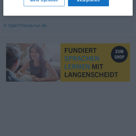
Mehr Optionen
Akzeptieren
(sehr) detailliert
,
ausführlich
© OpenThesaurus.de