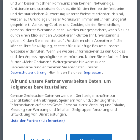
und wir besser mit Ihnen kommunizieren können. Notwendige,
schonend
funktionale und statistische Cookies, die für den Betrieb der Webseite
und der statistischen Auswertung unserer Webseite erforderlich sind,
werden auf Grundlage unserer Vorauswahl immer auf Ihrem Endgerät
Übersicht aller Übersetzungen
gespeichert. Marketing-Cookies und Cookies, die der Bereitstellung
(Für mehr Details die Übersetzung anklicken/antippen)
personalisierter Werbung dienen, werden nur gespeichert, wenn Sie uns
durch einen Klick auf den „Akzeptieren“-Button Ihr Einverständnis
geben. Klicken Sie ansonsten auf „Fortfahren ohne Akzeptieren“. Sie
小心翼翼
können Ihre Einwilligung jederzeit für zukünftige Besuche unserer
Webseite widerrufen. Wenn Sie weitere Informationen zu den Cookies
und den Anpassungsmöglichkeiten möchten, klicken Sie einfach auf den
Button „Mehr Optionen“. Weitergehende Hinweise zu der
Datenverarbeitung entnehmen Sie ansonsten unserer
Datenschutzerklärung
. Hier finden Sie unser
Impressum
.
小心翼翼
[xiǎoxīn yìyì]
schonend
Wir und unsere Partner verarbeiten Daten, um
Folgendes bereitzustellen:
Genaue Geolocation-Daten verwenden. Geräteeigenschaften zur
Identifikation aktiv abfragen. Speichern von und/oder Zugriff auf
Informationen auf einem Gerät. Personalisierte Werbung und Inhalte,
Synonyme für "schonend"
Messung von Werbung und Inhalten, Zielgruppenforschung und
Entwicklung von Dienstleistungen.
Liste der Partner (Lieferanten)
taktvoll
,
verhalten
,
diskret
,
unauffällig
,
leise (fig.)
,
unaufdringlich
,
zurückhaltend
,
vorsichtig
,
rücksichtsvoll