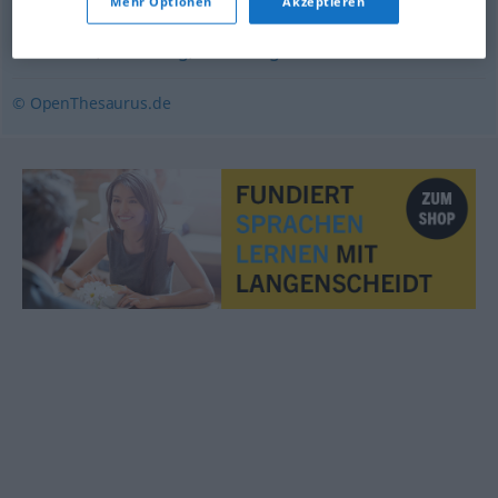
Mehr Optionen
Akzeptieren
behutsam
,
bedächtig
,
umsichtig
© OpenThesaurus.de