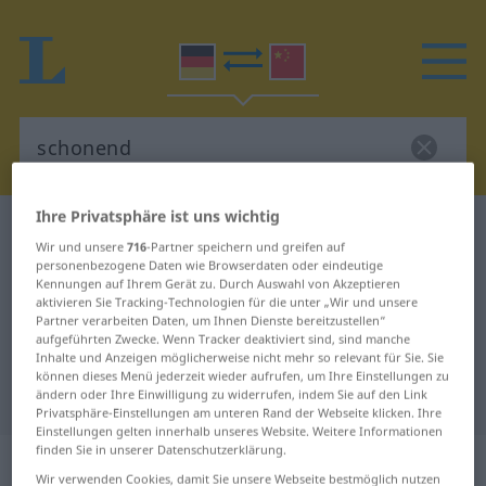
Ihre Privatsphäre ist uns wichtig
Deutsch-Chinesisch Wörterbuch
schonend
Wir und unsere
716
-Partner speichern und greifen auf
Deutsch-Chinesisch Übersetzung
personenbezogene Daten wie Browserdaten oder eindeutige
Kennungen auf Ihrem Gerät zu. Durch Auswahl von Akzeptieren
für "schonend"
aktivieren Sie Tracking-Technologien für die unter „Wir und unsere
Partner verarbeiten Daten, um Ihnen Dienste bereitzustellen“
aufgeführten Zwecke. Wenn Tracker deaktiviert sind, sind manche
Inhalte und Anzeigen möglicherweise nicht mehr so relevant für Sie. Sie
"schonend" Chinesisch
können dieses Menü jederzeit wieder aufrufen, um Ihre Einstellungen zu
Übersetzung
ändern oder Ihre Einwilligung zu widerrufen, indem Sie auf den Link
Privatsphäre-Einstellungen am unteren Rand der Webseite klicken. Ihre
Einstellungen gelten innerhalb unseres Website. Weitere Informationen
finden Sie in unserer Datenschutzerklärung.
„schonend“
Wir verwenden Cookies, damit Sie unsere Webseite bestmöglich nutzen