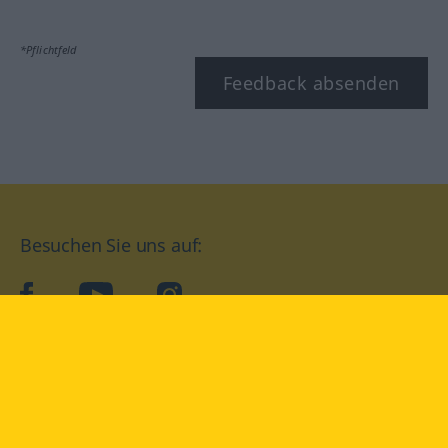
*Pflichtfeld
Feedback absenden
Besuchen Sie uns auf:
facebook
YouTube
Instagram
Langenscheidt