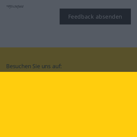
*Pflichtfeld
Feedback absenden
Besuchen Sie uns auf:
facebook
YouTube
Instagram
Langenscheidt
NUTZUNGSBEDINGUNGEN