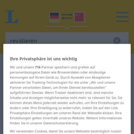
Ihre Privatsphäre ist uns wichtig
Deutsch-Chinesisch Wörterbuch
revidieren
Wir und unsere
716
-Partner speichern und greifen auf
Deutsch-Chinesisch Übersetzung
personenbezogene Daten wie Browserdaten oder eindeutige
Kennungen auf Ihrem Gerät zu. Durch Auswahl von Akzeptieren
für "revidieren"
aktivieren Sie Tracking-Technologien für die unter „Wir und unsere
Partner verarbeiten Daten, um Ihnen Dienste bereitzustellen“
aufgeführten Zwecke. Wenn Tracker deaktiviert sind, sind manche
Inhalte und Anzeigen möglicherweise nicht mehr so relevant für Sie. Sie
"revidieren" Chinesisch
können dieses Menü jederzeit wieder aufrufen, um Ihre Einstellungen zu
ändern oder Ihre Einwilligung zu widerrufen, indem Sie auf den Link
Übersetzung
Privatsphäre-Einstellungen am unteren Rand der Webseite klicken. Ihre
Einstellungen gelten innerhalb unseres Website. Weitere Informationen
finden Sie in unserer Datenschutzerklärung.
„revidieren“
Wir verwenden Cookies, damit Sie unsere Webseite bestmöglich nutzen