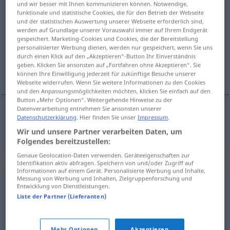
und wir besser mit Ihnen kommunizieren können. Notwendige,
funktionale und statistische Cookies, die für den Betrieb der Webseite
revidieren
und der statistischen Auswertung unserer Webseite erforderlich sind,
werden auf Grundlage unserer Vorauswahl immer auf Ihrem Endgerät
Übersicht aller Übersetzungen
gespeichert. Marketing-Cookies und Cookies, die der Bereitstellung
(Für mehr Details die Übersetzung anklicken/antippen)
personalisierter Werbung dienen, werden nur gespeichert, wenn Sie uns
durch einen Klick auf den „Akzeptieren“-Button Ihr Einverständnis
geben. Klicken Sie ansonsten auf „Fortfahren ohne Akzeptieren“. Sie
修订
können Ihre Einwilligung jederzeit für zukünftige Besuche unserer
Webseite widerrufen. Wenn Sie weitere Informationen zu den Cookies
und den Anpassungsmöglichkeiten möchten, klicken Sie einfach auf den
Button „Mehr Optionen“. Weitergehende Hinweise zu der
Datenverarbeitung entnehmen Sie ansonsten unserer
Datenschutzerklärung
. Hier finden Sie unser
Impressum
.
修订
[xiūdìng]
revidieren
Wir und unsere Partner verarbeiten Daten, um
Folgendes bereitzustellen:
Genaue Geolocation-Daten verwenden. Geräteeigenschaften zur
Synonyme für "revidieren"
Identifikation aktiv abfragen. Speichern von und/oder Zugriff auf
Informationen auf einem Gerät. Personalisierte Werbung und Inhalte,
Messung von Werbung und Inhalten, Zielgruppenforschung und
Entwicklung von Dienstleistungen.
überarbeiten
,
ändern
,
korrigieren
,
überholen
,
abändern
Liste der Partner (Lieferanten)
überprüfen
,
kontrollieren
,
prüfen
Mehr Optionen
Akzeptieren