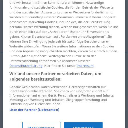
und wir besser mit Ihnen kommunizieren können. Notwendige,
funktionale und statistische Cookies, die für den Betrieb der Webseite
reserviert
und der statistischen Auswertung unserer Webseite erforderlich sind,
werden auf Grundlage unserer Vorauswahl immer auf Ihrem Endgerät
Übersicht aller Übersetzungen
gespeichert. Marketing-Cookies und Cookies, die der Bereitstellung
(Für mehr Details die Übersetzung anklicken/antippen)
personalisierter Werbung dienen, werden nur gespeichert, wenn Sie uns
durch einen Klick auf den „Akzeptieren“-Button Ihr Einverständnis
geben. Klicken Sie ansonsten auf „Fortfahren ohne Akzeptieren“. Sie
预订了的, 保留了的
können Ihre Einwilligung jederzeit für zukünftige Besuche unserer
Webseite widerrufen. Wenn Sie weitere Informationen zu den Cookies
und den Anpassungsmöglichkeiten möchten, klicken Sie einfach auf den
Button „Mehr Optionen“. Weitergehende Hinweise zu der
Datenverarbeitung entnehmen Sie ansonsten unserer
Datenschutzerklärung
. Hier finden Sie unser
Impressum
.
预订了的
[yùdìnglede]
reserviert
Ticket
Wir und unsere Partner verarbeiten Daten, um
Folgendes bereitzustellen:
保留了的
[bǎoliúlede]
reserviert
Platz
Genaue Geolocation-Daten verwenden. Geräteeigenschaften zur
Identifikation aktiv abfragen. Speichern von und/oder Zugriff auf
Informationen auf einem Gerät. Personalisierte Werbung und Inhalte,
Messung von Werbung und Inhalten, Zielgruppenforschung und
Synonyme für "reserviert"
Entwicklung von Dienstleistungen.
Liste der Partner (Lieferanten)
verschlossen
,
zugeknöpft (ugs.)
,
introvertiert
,
Mehr Optionen
Akzeptieren