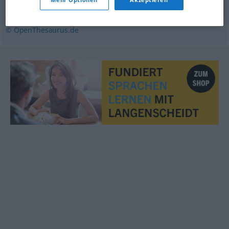
zurückhaltend
,
verschwiegen
,
unzugänglich
© OpenThesaurus.de