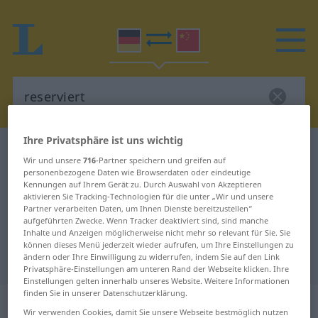
Ihre Privatsphäre ist uns wichtig
Deutsch-Chinesisch Wörterbuch
reserviert
Wir und unsere
716
-Partner speichern und greifen auf
Deutsch-Chinesisch Übersetzung
personenbezogene Daten wie Browserdaten oder eindeutige
Kennungen auf Ihrem Gerät zu. Durch Auswahl von Akzeptieren
für "reserviert"
aktivieren Sie Tracking-Technologien für die unter „Wir und unsere
Partner verarbeiten Daten, um Ihnen Dienste bereitzustellen“
aufgeführten Zwecke. Wenn Tracker deaktiviert sind, sind manche
Inhalte und Anzeigen möglicherweise nicht mehr so relevant für Sie. Sie
"reserviert" Chinesisch
können dieses Menü jederzeit wieder aufrufen, um Ihre Einstellungen zu
ändern oder Ihre Einwilligung zu widerrufen, indem Sie auf den Link
Übersetzung
Privatsphäre-Einstellungen am unteren Rand der Webseite klicken. Ihre
Einstellungen gelten innerhalb unseres Website. Weitere Informationen
finden Sie in unserer Datenschutzerklärung.
„reserviert“
Wir verwenden Cookies, damit Sie unsere Webseite bestmöglich nutzen