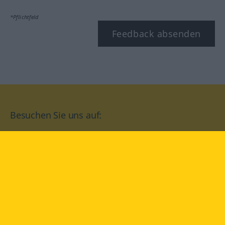
*Pflichtfeld
Feedback absenden
Besuchen Sie uns auf:
facebook
YouTube
Instagram
Langenscheidt