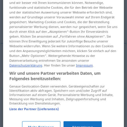
und wir besser mit Ihnen kommunizieren können. Notwendige,
funktionale und statistische Cookies, die für den Betrieb der Webseite
Übersicht aller Übersetzungen
und der statistischen Auswertung unserer Webseite erforderlich sind,
(Für mehr Details die Übersetzung anklicken/antippen)
werden auf Grundlage unserer Vorauswahl immer auf Ihrem Endgerät
gespeichert. Marketing-Cookies und Cookies, die der Bereitstellung
personalisierter Werbung dienen, werden nur gespeichert, wenn Sie uns
目录
durch einen Klick auf den „Akzeptieren“-Button Ihr Einverständnis
geben. Klicken Sie ansonsten auf „Fortfahren ohne Akzeptieren“. Sie
können Ihre Einwilligung jederzeit für zukünftige Besuche unserer
Webseite widerrufen. Wenn Sie weitere Informationen zu den Cookies
und den Anpassungsmöglichkeiten möchten, klicken Sie einfach auf den
Button „Mehr Optionen“. Weitergehende Hinweise zu der
目录
[mùlù]
Register
Datenverarbeitung entnehmen Sie ansonsten unserer
Datenschutzerklärung
. Hier finden Sie unser
Impressum
.
Wir und unsere Partner verarbeiten Daten, um
Folgendes bereitzustellen:
Synonyme für "Register"
Genaue Geolocation-Daten verwenden. Geräteeigenschaften zur
Identifikation aktiv abfragen. Speichern von und/oder Zugriff auf
Informationen auf einem Gerät. Personalisierte Werbung und Inhalte,
Inhaltsverzeichnis
Messung von Werbung und Inhalten, Zielgruppenforschung und
Entwicklung von Dienstleistungen.
Liste der Partner (Lieferanten)
Index