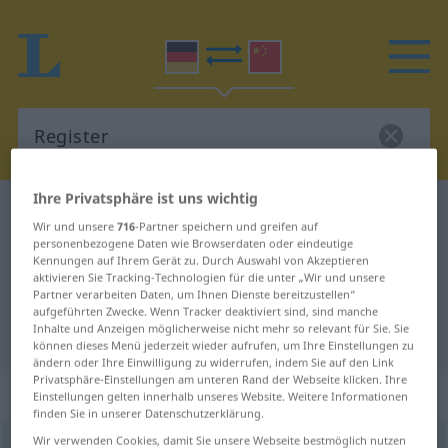
Ihre Privatsphäre ist uns wichtig
Deutsch-Chinesisch Wörterbuch
Register
Wir und unsere
716
-Partner speichern und greifen auf
Deutsch-Chinesisch Übersetzung
personenbezogene Daten wie Browserdaten oder eindeutige
Kennungen auf Ihrem Gerät zu. Durch Auswahl von Akzeptieren
für "Register"
aktivieren Sie Tracking-Technologien für die unter „Wir und unsere
Partner verarbeiten Daten, um Ihnen Dienste bereitzustellen“
aufgeführten Zwecke. Wenn Tracker deaktiviert sind, sind manche
Inhalte und Anzeigen möglicherweise nicht mehr so relevant für Sie. Sie
"Register" Chinesisch Übersetzung
können dieses Menü jederzeit wieder aufrufen, um Ihre Einstellungen zu
ändern oder Ihre Einwilligung zu widerrufen, indem Sie auf den Link
Privatsphäre-Einstellungen am unteren Rand der Webseite klicken. Ihre
„Register“
: Neutrum
Einstellungen gelten innerhalb unseres Website. Weitere Informationen
finden Sie in unserer Datenschutzerklärung.
Wir verwenden Cookies, damit Sie unsere Webseite bestmöglich nutzen
Register
n