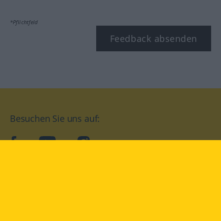
*Pflichtfeld
Feedback absenden
Besuchen Sie uns auf:
facebook
YouTube
Instagram
Langenscheidt